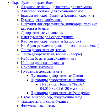
Скрапбукинг, кардмейкинг
Акриловые блоки, держатели для штампов
Альбомы, основы для скрап-альбомов
Брадсы для скрапбукинга (клипсы, скрепки)
Бумага для скрапбукинга
Вырубки для скрабукинга (чипборды, теги) из
картона и бумаги
Декоративные украшения
Инструменты для скрапбукинга
Картон для скрапбукинга (кардсток)
Клей для рукоделия (скотч, пластинки клеевые)
Лента декоративная, тесьма
Лента декоративная, тесьма (наборы)
Наборы бумаги для скрапбукинга
Наборы для скрапбукинга
Наклейки, натирки
Пуговицы декоративные
Пуговицы декоративные Gamma
Пуговицы декоративные Hemline
Пуговицы Hemline *Prints*
04.016.32.01 d=20 мм 3 шт
Пуговицы декоративные Рукоделие
Страз, микробисер, полубусины и т.д.
Трафареты для скрапбукинга
Фигурные дыроколы