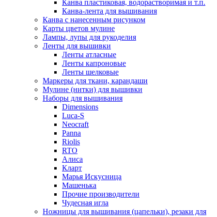
Канва пластиковая, водорастворимая и т.п.
Канва-лента для вышивания
Канва с нанесенным рисунком
Карты цветов мулине
Лампы, лупы для рукоделия
Ленты для вышивки
Ленты атласные
Ленты капроновые
Ленты шелковые
Маркеры для ткани, карандаши
Мулине (нитки) для вышивки
Наборы для вышивания
Dimensions
Luca-S
Neocraft
Panna
Riolis
RTO
Алиса
Кларт
Марья Искусница
Машенька
Прочие производители
Чудесная игла
Ножницы для вышивания (цапельки), резаки для