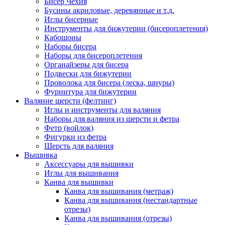
Бисер Чехия
Бусины акриловые, деревянные и т.д.
Иглы бисерные
Инструменты для бижутерии (бисероплетения)
Кабошоны
Наборы бисера
Наборы для бисероплетения
Органайзеры для бисера
Подвески для бижутерии
Проволока для бисера (леска, шнуры)
Фурнитура для бижутерии
Валяние шерсти (фелтинг)
Иглы и инструменты для валяния
Наборы для валяния из шерсти и фетра
Фетр (войлок)
Фигурки из фетра
Шерсть для валяния
Вышивка
Аксессуары для вышивки
Иглы для вышивания
Канва для вышивки
Канва для вышивания (метраж)
Канва для вышивания (нестандартные
отрезы)
Канва для вышивания (отрезы)