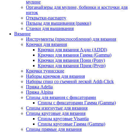
мулине
Органайзеры для мулине, бобинки и косточки для
ниток
Открытки-паспарту
Пяльцы для вышивания (рамки)
Станки для вышивания
Вязание
Инструменты (приспособления) для вязания
Крючки для вязания
Крючки для вязания Адди (ADDI)
Крючки для вязания Гамма (Gamma)
Крючки для вязания Пони (Pony)
Крючки для вязания Прим (Prym)
Крючки тунисские
Наборы крючков для вязания
Наборы спиц со съемной леской Addi-Click
Пряжа Adelia
Пряжа Alpina
Спицы для вязания с фиксаторами
Спицы с фиксаторами Гамма (Gamma)
Спицы изогнутые для вязания
Спицы круговые для вязания
Спицы круговые Visantia
Спицы круговые Гамма (Gamma)
Спицы прямые для вязания