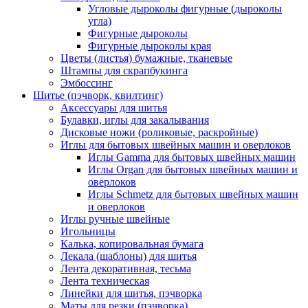
Угловые дыроколы фигурные (дыроколы
угла)
Фигурные дыроколы
Фигурные дыроколы края
Цветы (листья) бумажные, тканевые
Штампы для скрапбукинга
Эмбоссинг
Шитье (пэчворк, квилтинг)
Аксессуары для шитья
Булавки, иглы для закалывания
Дисковые ножи (роликовые, раскройные)
Иглы для бытовых швейных машин и оверлоков
Иглы Gamma для бытовых швейных машин
Иглы Organ для бытовых швейных машин и
оверлоков
Иглы Schmetz для бытовых швейных машин
и оверлоков
Иглы ручные швейные
Игольницы
Калька, копировальная бумага
Лекала (шаблоны) для шитья
Лента декоративная, тесьма
Лента техническая
Линейки для шитья, пэчворка
Маты для резки (пэчворка)