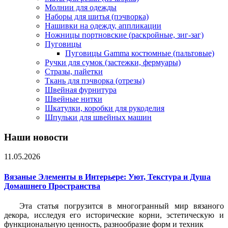
Молнии для одежды
Наборы для шитья (пэчворка)
Нашивки на одежду, аппликации
Ножницы портновские (раскройные, зиг-заг)
Пуговицы
Пуговицы Gamma костюмные (пальтовые)
Ручки для сумок (застежки, фермуары)
Стразы, пайетки
Ткань для пэчворка (отрезы)
Швейная фурнитура
Швейные нитки
Шкатулки, коробки для рукоделия
Шпульки для швейных машин
Наши новости
11.05.2026
Вязаные Элементы в Интерьере: Уют, Текстура и Душа
Домашнего Пространства
Эта статья погрузится в многогранный мир вязаного
декора, исследуя его исторические корни, эстетическую и
функциональную ценность, разнообразие форм и техник