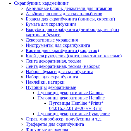
Скрапбукинг, кардмейкинг
Акриловые блоки, держатели для штампов
Альбомы, основы для скрап-альбомов
Брадсы для скрапбукинга (клипсы, скрепки)
Бумага для скрапбукинга
Вырубки для скрабукинга (чипборды, теги) из
картона и бумаги
Декоративные украшения
Инструменты для скрапбукинга
Картон для скрапбукинга (кардсток)
Клей для рукоделия (скотч, пластинки клеевые)
Лента декоративная, тесьма
Лента декоративная, тесьма (наборы)
Наборы бумаги для скрапбукинга
Наборы для скрапбукинга
Наклейки, натирки
Пуговицы декоративные
Пуговицы декоративные Gamma
Пуговицы декоративные Hemline
Пуговицы Hemline *Prints*
04.016.32.01 d=20 мм 3 шт
Пуговицы декоративные Рукоделие
Страз, микробисер, полубусины и т.д.
Трафареты для скрапбукинга
Фигурные дыроколы