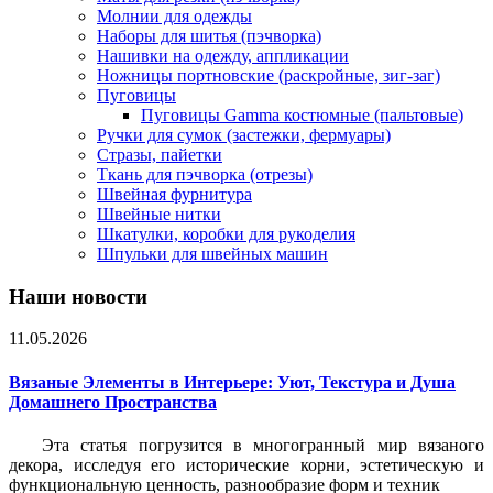
Молнии для одежды
Наборы для шитья (пэчворка)
Нашивки на одежду, аппликации
Ножницы портновские (раскройные, зиг-заг)
Пуговицы
Пуговицы Gamma костюмные (пальтовые)
Ручки для сумок (застежки, фермуары)
Стразы, пайетки
Ткань для пэчворка (отрезы)
Швейная фурнитура
Швейные нитки
Шкатулки, коробки для рукоделия
Шпульки для швейных машин
Наши новости
11.05.2026
Вязаные Элементы в Интерьере: Уют, Текстура и Душа
Домашнего Пространства
Эта статья погрузится в многогранный мир вязаного
декора, исследуя его исторические корни, эстетическую и
функциональную ценность, разнообразие форм и техник