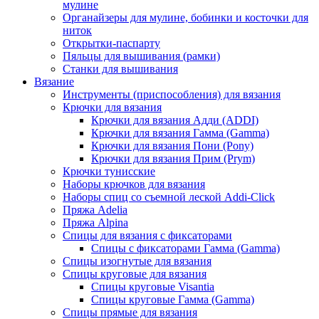
мулине
Органайзеры для мулине, бобинки и косточки для
ниток
Открытки-паспарту
Пяльцы для вышивания (рамки)
Станки для вышивания
Вязание
Инструменты (приспособления) для вязания
Крючки для вязания
Крючки для вязания Адди (ADDI)
Крючки для вязания Гамма (Gamma)
Крючки для вязания Пони (Pony)
Крючки для вязания Прим (Prym)
Крючки тунисские
Наборы крючков для вязания
Наборы спиц со съемной леской Addi-Click
Пряжа Adelia
Пряжа Alpina
Спицы для вязания с фиксаторами
Спицы с фиксаторами Гамма (Gamma)
Спицы изогнутые для вязания
Спицы круговые для вязания
Спицы круговые Visantia
Спицы круговые Гамма (Gamma)
Спицы прямые для вязания