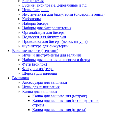
Бисер Чехия
Бусины акриловые, деревянные и т.д.
Иглы бисерные
Инструменты для бижутерии (бисероплетения)
Кабошоны
Наборы бисера
Наборы для бисероплетения
Органайзеры для бисера
Подвески для бижутерии
Проволока для бисера (леска, шнуры)
Фурнитура для бижутерии
Валяние шерсти (фелтинг)
Иглы и инструменты для валяния
Наборы для валяния из шерсти и фетра
Фетр (войлок)
Фигурки из фетра
Шерсть для валяния
Вышивка
Аксессуары для вышивки
Иглы для вышивания
Канва для вышивки
Канва для вышивания (метраж)
Канва для вышивания (нестандартные
отрезы)
Канва для вышивания (отрезы)