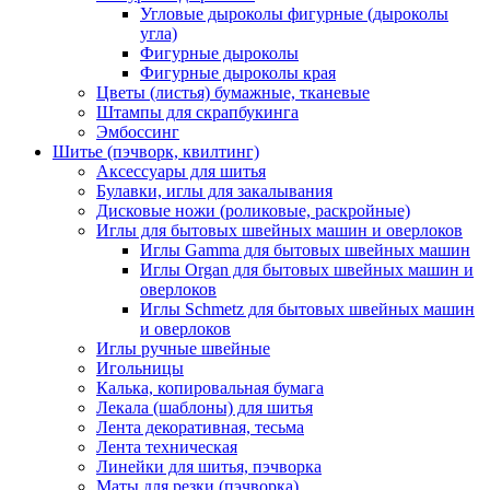
Угловые дыроколы фигурные (дыроколы
угла)
Фигурные дыроколы
Фигурные дыроколы края
Цветы (листья) бумажные, тканевые
Штампы для скрапбукинга
Эмбоссинг
Шитье (пэчворк, квилтинг)
Аксессуары для шитья
Булавки, иглы для закалывания
Дисковые ножи (роликовые, раскройные)
Иглы для бытовых швейных машин и оверлоков
Иглы Gamma для бытовых швейных машин
Иглы Organ для бытовых швейных машин и
оверлоков
Иглы Schmetz для бытовых швейных машин
и оверлоков
Иглы ручные швейные
Игольницы
Калька, копировальная бумага
Лекала (шаблоны) для шитья
Лента декоративная, тесьма
Лента техническая
Линейки для шитья, пэчворка
Маты для резки (пэчворка)