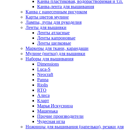
Канва пластиковая, водорастворимая и т.п.
Канва-лента для вышивания
Канва с нанесенным рисунком
Карты цветов мулине
Лампы, лупы для рукоделия
Ленты для вышивки
Ленты атласные
Ленты капроновые
Ленты шелковые
Маркеры для ткани, карандаши
Мулине (нитки) для вышивки
Наборы для вышивания
Dimensions
Luca-S
Neocraft
Panna
Riolis
RTO
Алиса
Кларт
Марья Искусница
Машенька
Прочие производители
Чудесная игла
Ножницы для вышивания (цапельки), резаки для