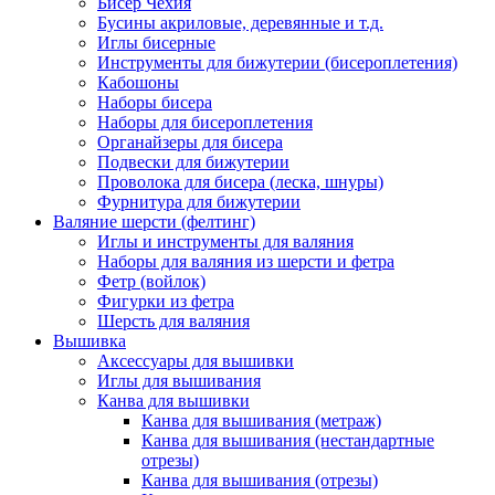
Бисер Чехия
Бусины акриловые, деревянные и т.д.
Иглы бисерные
Инструменты для бижутерии (бисероплетения)
Кабошоны
Наборы бисера
Наборы для бисероплетения
Органайзеры для бисера
Подвески для бижутерии
Проволока для бисера (леска, шнуры)
Фурнитура для бижутерии
Валяние шерсти (фелтинг)
Иглы и инструменты для валяния
Наборы для валяния из шерсти и фетра
Фетр (войлок)
Фигурки из фетра
Шерсть для валяния
Вышивка
Аксессуары для вышивки
Иглы для вышивания
Канва для вышивки
Канва для вышивания (метраж)
Канва для вышивания (нестандартные
отрезы)
Канва для вышивания (отрезы)