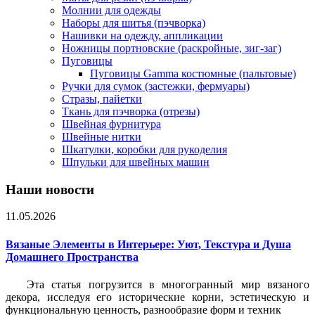
Молнии для одежды
Наборы для шитья (пэчворка)
Нашивки на одежду, аппликации
Ножницы портновские (раскройные, зиг-заг)
Пуговицы
Пуговицы Gamma костюмные (пальтовые)
Ручки для сумок (застежки, фермуары)
Стразы, пайетки
Ткань для пэчворка (отрезы)
Швейная фурнитура
Швейные нитки
Шкатулки, коробки для рукоделия
Шпульки для швейных машин
Наши новости
11.05.2026
Вязаные Элементы в Интерьере: Уют, Текстура и Душа
Домашнего Пространства
Эта статья погрузится в многогранный мир вязаного
декора, исследуя его исторические корни, эстетическую и
функциональную ценность, разнообразие форм и техник