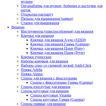
мулине
Органайзеры для мулине, бобинки и косточки для
ниток
Открытки-паспарту
Пяльцы для вышивания (рамки)
Станки для вышивания
Вязание
Инструменты (приспособления) для вязания
Крючки для вязания
Крючки для вязания Адди (ADDI)
Крючки для вязания Гамма (Gamma)
Крючки для вязания Пони (Pony)
Крючки для вязания Прим (Prym)
Крючки тунисские
Наборы крючков для вязания
Наборы спиц со съемной леской Addi-Click
Пряжа Adelia
Пряжа Alpina
Спицы для вязания с фиксаторами
Спицы с фиксаторами Гамма (Gamma)
Спицы изогнутые для вязания
Спицы круговые для вязания
Спицы круговые Visantia
Спицы круговые Гамма (Gamma)
Спицы прямые для вязания