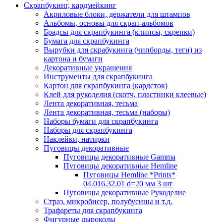
Скрапбукинг, кардмейкинг
Акриловые блоки, держатели для штампов
Альбомы, основы для скрап-альбомов
Брадсы для скрапбукинга (клипсы, скрепки)
Бумага для скрапбукинга
Вырубки для скрабукинга (чипборды, теги) из
картона и бумаги
Декоративные украшения
Инструменты для скрапбукинга
Картон для скрапбукинга (кардсток)
Клей для рукоделия (скотч, пластинки клеевые)
Лента декоративная, тесьма
Лента декоративная, тесьма (наборы)
Наборы бумаги для скрапбукинга
Наборы для скрапбукинга
Наклейки, натирки
Пуговицы декоративные
Пуговицы декоративные Gamma
Пуговицы декоративные Hemline
Пуговицы Hemline *Prints*
04.016.32.01 d=20 мм 3 шт
Пуговицы декоративные Рукоделие
Страз, микробисер, полубусины и т.д.
Трафареты для скрапбукинга
Фигурные дыроколы