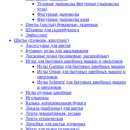
Угловые дыроколы фигурные (дыроколы
угла)
Фигурные дыроколы
Фигурные дыроколы края
Цветы (листья) бумажные, тканевые
Штампы для скрапбукинга
Эмбоссинг
Шитье (пэчворк, квилтинг)
Аксессуары для шитья
Булавки, иглы для закалывания
Дисковые ножи (роликовые, раскройные)
Иглы для бытовых швейных машин и оверлоков
Иглы Gamma для бытовых швейных машин
Иглы Organ для бытовых швейных машин и
оверлоков
Иглы Schmetz для бытовых швейных машин
и оверлоков
Иглы ручные швейные
Игольницы
Калька, копировальная бумага
Лекала (шаблоны) для шитья
Лента декоративная, тесьма
Лента техническая
Линейки для шитья, пэчворка
Маты для резки (пэчворка)