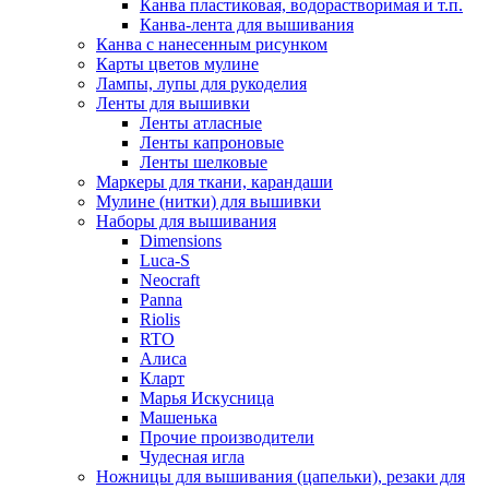
Канва пластиковая, водорастворимая и т.п.
Канва-лента для вышивания
Канва с нанесенным рисунком
Карты цветов мулине
Лампы, лупы для рукоделия
Ленты для вышивки
Ленты атласные
Ленты капроновые
Ленты шелковые
Маркеры для ткани, карандаши
Мулине (нитки) для вышивки
Наборы для вышивания
Dimensions
Luca-S
Neocraft
Panna
Riolis
RTO
Алиса
Кларт
Марья Искусница
Машенька
Прочие производители
Чудесная игла
Ножницы для вышивания (цапельки), резаки для