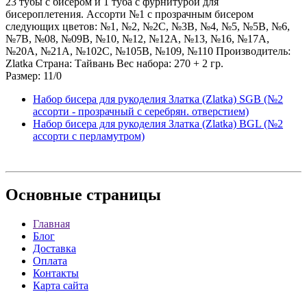
23 тубы с бисером и 1 туба с фурнитурой для
бисероплетения. Ассорти №1 с прозрачным бисером
следующих цветов: №1, №2, №2C, №3B, №4, №5, №5B, №6,
№7B, №08, №09B, №10, №12, №12A, №13, №16, №17A,
№20A, №21A, №102C, №105B, №109, №110 Производитель:
Zlatka Страна: Тайвань Вес набора: 270 + 2 гр.
Размер: 11/0
Набор бисера для рукоделия Златка (Zlatka) SGB (№2
ассорти - прозрачный с серебрян. отверстием)
Набор бисера для рукоделия Златка (Zlatka) BGL (№2
ассорти с перламутром)
Основные
страницы
Главная
Блог
Доставка
Оплата
Контакты
Карта сайта