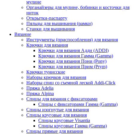
мулине
Органайзеры для мулине, бобинки и косточки для
ниток
Открытки-паспарту
Пяльцы для вышивания (рамки)
Станки для вышивания
Вязание
Инструменты (приспособления) для вязания
Крючки для вязания
Крючки для вязания Адди (ADDI)
Крючки для вязания Гамма (Gamma)
Крючки для вязания Пони (Pony)
Крючки для вязания Прим (Prym)
Крючки тунисские
Наборы крючков для вязания
Наборы спиц со съемной леской Addi-Click
Пряжа Adelia
Пряжа Alpina
Спицы для вязания с фиксаторами
Спицы с фиксаторами Гамма (Gamma)
Спицы изогнутые для вязания
Спицы круговые для вязания
Спицы круговые Visantia
Спицы круговые Гамма (Gamma)
Спицы прямые для вязания