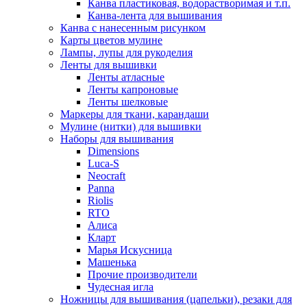
Канва пластиковая, водорастворимая и т.п.
Канва-лента для вышивания
Канва с нанесенным рисунком
Карты цветов мулине
Лампы, лупы для рукоделия
Ленты для вышивки
Ленты атласные
Ленты капроновые
Ленты шелковые
Маркеры для ткани, карандаши
Мулине (нитки) для вышивки
Наборы для вышивания
Dimensions
Luca-S
Neocraft
Panna
Riolis
RTO
Алиса
Кларт
Марья Искусница
Машенька
Прочие производители
Чудесная игла
Ножницы для вышивания (цапельки), резаки для