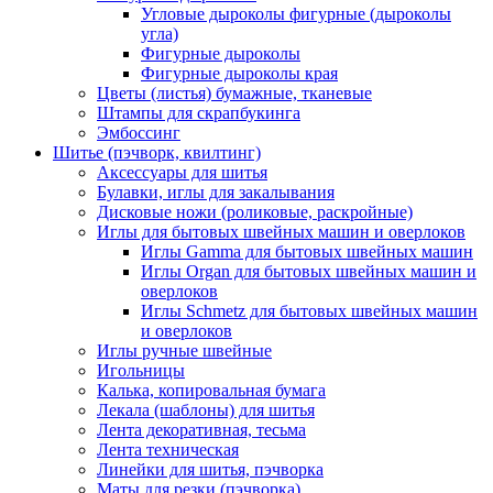
Угловые дыроколы фигурные (дыроколы
угла)
Фигурные дыроколы
Фигурные дыроколы края
Цветы (листья) бумажные, тканевые
Штампы для скрапбукинга
Эмбоссинг
Шитье (пэчворк, квилтинг)
Аксессуары для шитья
Булавки, иглы для закалывания
Дисковые ножи (роликовые, раскройные)
Иглы для бытовых швейных машин и оверлоков
Иглы Gamma для бытовых швейных машин
Иглы Organ для бытовых швейных машин и
оверлоков
Иглы Schmetz для бытовых швейных машин
и оверлоков
Иглы ручные швейные
Игольницы
Калька, копировальная бумага
Лекала (шаблоны) для шитья
Лента декоративная, тесьма
Лента техническая
Линейки для шитья, пэчворка
Маты для резки (пэчворка)