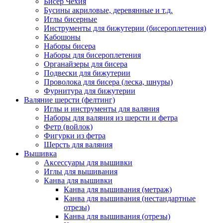
Бисер Чехия
Бусины акриловые, деревянные и т.д.
Иглы бисерные
Инструменты для бижутерии (бисероплетения)
Кабошоны
Наборы бисера
Наборы для бисероплетения
Органайзеры для бисера
Подвески для бижутерии
Проволока для бисера (леска, шнуры)
Фурнитура для бижутерии
Валяние шерсти (фелтинг)
Иглы и инструменты для валяния
Наборы для валяния из шерсти и фетра
Фетр (войлок)
Фигурки из фетра
Шерсть для валяния
Вышивка
Аксессуары для вышивки
Иглы для вышивания
Канва для вышивки
Канва для вышивания (метраж)
Канва для вышивания (нестандартные
отрезы)
Канва для вышивания (отрезы)