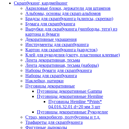
Скрапбукинг, кардмейкинг
Акриловые блоки, держатели для штампов
Альбомы, основы для скрап-альбомов
Брадсы для скрапбукинга (клипсы, скрепки)
Бумага для скрапбукинга
Вырубки для скрабукинга (чипборды, теги) из
картона и бумаги
Декоративные украшения
Инструменты для скрапбукинга
Картон для скрапбукинга (кардсток)
Клей для рукоделия (скотч, пластинки клеевые)
Лента декоративная, тесьма
Лента декоративная, тесьма (наборы)
Наборы бумаги для скрапбукинга
Наборы для скрапбукинга
Наклейки, натирки
Пуговицы декоративные
Пуговицы декоративные Gamma
Пуговицы декоративные Hemline
Пуговицы Hemline *Prints*
04.016.32.01 d=20 мм 3 шт
Пуговицы декоративные Рукоделие
Страз, микробисер, полубусины и т.д.
Трафареты для скрапбукинга
Фигурные дыроколы