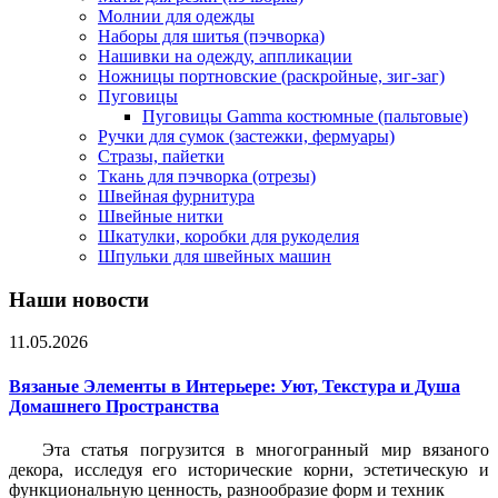
Молнии для одежды
Наборы для шитья (пэчворка)
Нашивки на одежду, аппликации
Ножницы портновские (раскройные, зиг-заг)
Пуговицы
Пуговицы Gamma костюмные (пальтовые)
Ручки для сумок (застежки, фермуары)
Стразы, пайетки
Ткань для пэчворка (отрезы)
Швейная фурнитура
Швейные нитки
Шкатулки, коробки для рукоделия
Шпульки для швейных машин
Наши новости
11.05.2026
Вязаные Элементы в Интерьере: Уют, Текстура и Душа
Домашнего Пространства
Эта статья погрузится в многогранный мир вязаного
декора, исследуя его исторические корни, эстетическую и
функциональную ценность, разнообразие форм и техник