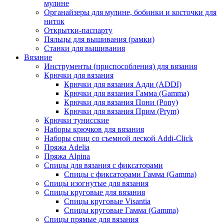
мулине
Органайзеры для мулине, бобинки и косточки для
ниток
Открытки-паспарту
Пяльцы для вышивания (рамки)
Станки для вышивания
Вязание
Инструменты (приспособления) для вязания
Крючки для вязания
Крючки для вязания Адди (ADDI)
Крючки для вязания Гамма (Gamma)
Крючки для вязания Пони (Pony)
Крючки для вязания Прим (Prym)
Крючки тунисские
Наборы крючков для вязания
Наборы спиц со съемной леской Addi-Click
Пряжа Adelia
Пряжа Alpina
Спицы для вязания с фиксаторами
Спицы с фиксаторами Гамма (Gamma)
Спицы изогнутые для вязания
Спицы круговые для вязания
Спицы круговые Visantia
Спицы круговые Гамма (Gamma)
Спицы прямые для вязания