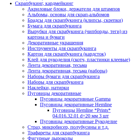
Скрапбукинг, кардмейкинг
Акриловые блоки, держатели для штампов
Альбомы, основы для скрап-альбомов
Брадсы для скрапбукинга (клипсы, скрепки)
Бумага для скрапбукинга
Вырубки для скрабукинга (чипборды, теги) из
картона и бумаги
Декоративные украшения
Инструменты для скрапбукинга
Картон для скрапбукинга (кардсток)
Клей для рукоделия (скотч, пластинки клеевые)
Лента декоративная, тесьма
Лента декоративная, тесьма (наборы)
Наборы бумаги для скрапбукинга
Наборы для скрапбукинга
Наклейки, натирки
Пуговицы декоративные
Пуговицы декоративные Gamma
Пуговицы декоративные Hemline
Пуговицы Hemline *Prints*
04.016.32.01 d=20 мм 3 шт
Пуговицы декоративные Рукоделие
Страз, микробисер, полубусины и т.д.
Трафареты для скрапбукинга
Фигурные дыроколы