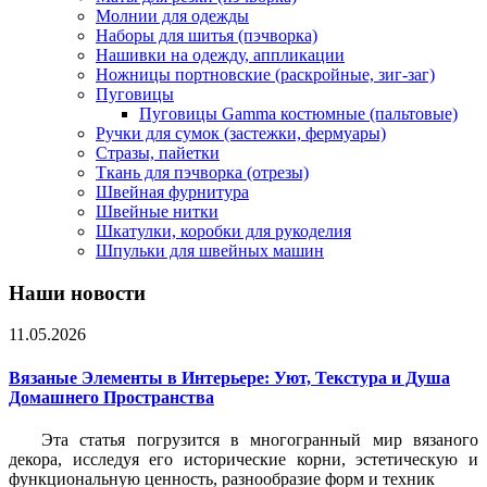
Молнии для одежды
Наборы для шитья (пэчворка)
Нашивки на одежду, аппликации
Ножницы портновские (раскройные, зиг-заг)
Пуговицы
Пуговицы Gamma костюмные (пальтовые)
Ручки для сумок (застежки, фермуары)
Стразы, пайетки
Ткань для пэчворка (отрезы)
Швейная фурнитура
Швейные нитки
Шкатулки, коробки для рукоделия
Шпульки для швейных машин
Наши новости
11.05.2026
Вязаные Элементы в Интерьере: Уют, Текстура и Душа
Домашнего Пространства
Эта статья погрузится в многогранный мир вязаного
декора, исследуя его исторические корни, эстетическую и
функциональную ценность, разнообразие форм и техник