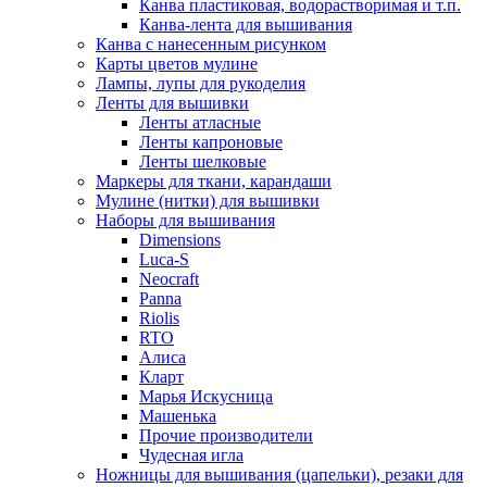
Канва пластиковая, водорастворимая и т.п.
Канва-лента для вышивания
Канва с нанесенным рисунком
Карты цветов мулине
Лампы, лупы для рукоделия
Ленты для вышивки
Ленты атласные
Ленты капроновые
Ленты шелковые
Маркеры для ткани, карандаши
Мулине (нитки) для вышивки
Наборы для вышивания
Dimensions
Luca-S
Neocraft
Panna
Riolis
RTO
Алиса
Кларт
Марья Искусница
Машенька
Прочие производители
Чудесная игла
Ножницы для вышивания (цапельки), резаки для