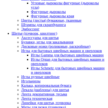
Угловые дыроколы фигурные (дыроколы
угла)
Фигурные дыроколы
Фигурные дыроколы края
Цветы (листья) бумажные, тканевые
Штампы для скрапбукинга
Эмбоссинг
Шитье (пэчворк, квилтинг)
Аксессуары для шитья
Булавки, иглы для закалывания
Дисковые ножи (роликовые, раскройные)
Иглы для бытовых швейных машин и оверлоков
Иглы Gamma для бытовых швейных машин
Иглы Organ для бытовых швейных машин и
оверлоков
Иглы Schmetz для бытовых швейных машин
и оверлоков
Иглы ручные швейные
Игольницы
Калька, копировальная бумага
Лекала (шаблоны) для шитья
Лента декоративная, тесьма
Лента техническая
Линейки для шитья, пэчворка
Маты для резки (пэчворка)