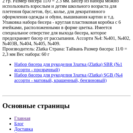
2 гр. Размер бисера 11/0 = 2.3 мм. Бисер из набора можно
использовать взрослым и детям школьного возраста для
плетения браслетов, бус, колье, для декоративного
оформления одежды и обуви, вышивания картин и т.д.
Упаковка набора бисера - круглая пластиковая коробка с 6
ячейками, расположенными в форме цветка. Имеется
специальное отверстие для выхода бисера, которое
предохраняет бисер от рассыпания. Ассорти №4: №401, №402,
№403В, №404, №405, №409.
Производитель: Zlatka Страна: Тайвань Размер бисера: 11/0 =
2,3 мм Вес набора: 60 г
Набор бисера для рукоделия Златка (Zlatka) SBR (№1
ассорти - прозрачный)
Набор бисера для рукоделия Златка (Zlatka) SGB (№4
ассорти - матовый, крашенный, бензиновый)
Основные
страницы
Главная
Блог
Доставка