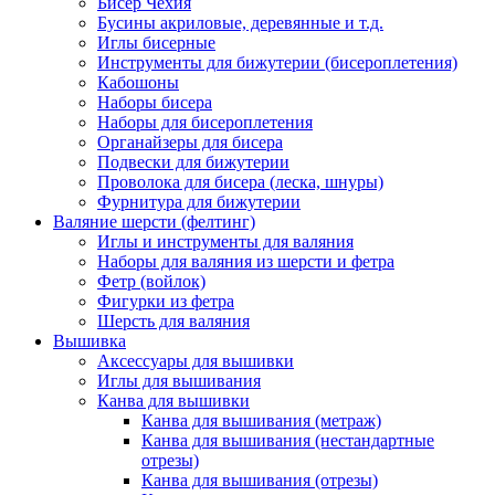
Бисер Чехия
Бусины акриловые, деревянные и т.д.
Иглы бисерные
Инструменты для бижутерии (бисероплетения)
Кабошоны
Наборы бисера
Наборы для бисероплетения
Органайзеры для бисера
Подвески для бижутерии
Проволока для бисера (леска, шнуры)
Фурнитура для бижутерии
Валяние шерсти (фелтинг)
Иглы и инструменты для валяния
Наборы для валяния из шерсти и фетра
Фетр (войлок)
Фигурки из фетра
Шерсть для валяния
Вышивка
Аксессуары для вышивки
Иглы для вышивания
Канва для вышивки
Канва для вышивания (метраж)
Канва для вышивания (нестандартные
отрезы)
Канва для вышивания (отрезы)