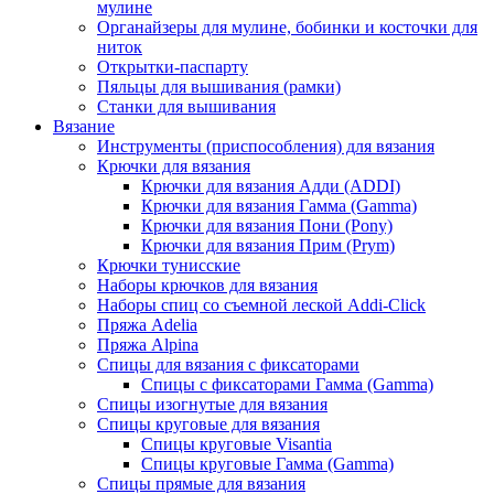
мулине
Органайзеры для мулине, бобинки и косточки для
ниток
Открытки-паспарту
Пяльцы для вышивания (рамки)
Станки для вышивания
Вязание
Инструменты (приспособления) для вязания
Крючки для вязания
Крючки для вязания Адди (ADDI)
Крючки для вязания Гамма (Gamma)
Крючки для вязания Пони (Pony)
Крючки для вязания Прим (Prym)
Крючки тунисские
Наборы крючков для вязания
Наборы спиц со съемной леской Addi-Click
Пряжа Adelia
Пряжа Alpina
Спицы для вязания с фиксаторами
Спицы с фиксаторами Гамма (Gamma)
Спицы изогнутые для вязания
Спицы круговые для вязания
Спицы круговые Visantia
Спицы круговые Гамма (Gamma)
Спицы прямые для вязания