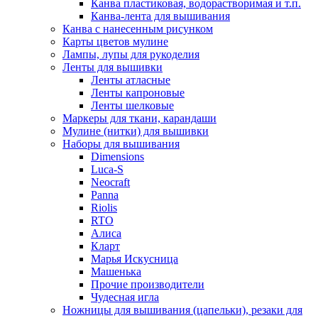
Канва пластиковая, водорастворимая и т.п.
Канва-лента для вышивания
Канва с нанесенным рисунком
Карты цветов мулине
Лампы, лупы для рукоделия
Ленты для вышивки
Ленты атласные
Ленты капроновые
Ленты шелковые
Маркеры для ткани, карандаши
Мулине (нитки) для вышивки
Наборы для вышивания
Dimensions
Luca-S
Neocraft
Panna
Riolis
RTO
Алиса
Кларт
Марья Искусница
Машенька
Прочие производители
Чудесная игла
Ножницы для вышивания (цапельки), резаки для