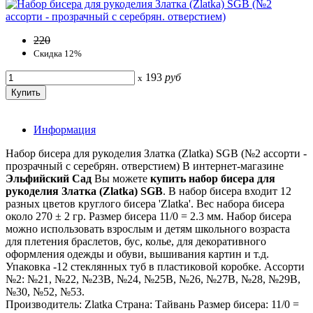
220
Скидка 12%
193
руб
x
Информация
Набор бисера для рукоделия Златка (Zlatka) SGB (№2 ассорти -
прозрачный с серебрян. отверстием) В интернет-магазине
Эльфийский Сад
Вы можете
купить набор бисера для
рукоделия Златка (Zlatka) SGB
. В набор бисера входит 12
разных цветов круглого бисера 'Zlatka'. Вес набора бисера
около 270 ± 2 гр. Размер бисера 11/0 = 2.3 мм. Набор бисера
можно использовать взрослым и детям школьного возраста
для плетения браслетов, бус, колье, для декоративного
оформления одежды и обуви, вышивания картин и т.д.
Упаковка -12 стеклянных туб в пластиковой коробке. Ассорти
№2: №21, №22, №23В, №24, №25В, №26, №27В, №28, №29В,
№30, №52, №53.
Производитель: Zlatka Страна: Тайвань Размер бисера: 11/0 =