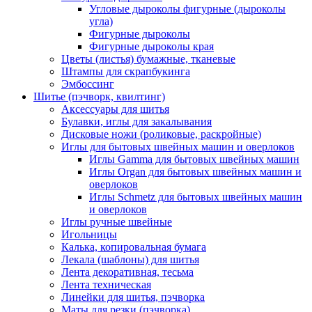
Угловые дыроколы фигурные (дыроколы
угла)
Фигурные дыроколы
Фигурные дыроколы края
Цветы (листья) бумажные, тканевые
Штампы для скрапбукинга
Эмбоссинг
Шитье (пэчворк, квилтинг)
Аксессуары для шитья
Булавки, иглы для закалывания
Дисковые ножи (роликовые, раскройные)
Иглы для бытовых швейных машин и оверлоков
Иглы Gamma для бытовых швейных машин
Иглы Organ для бытовых швейных машин и
оверлоков
Иглы Schmetz для бытовых швейных машин
и оверлоков
Иглы ручные швейные
Игольницы
Калька, копировальная бумага
Лекала (шаблоны) для шитья
Лента декоративная, тесьма
Лента техническая
Линейки для шитья, пэчворка
Маты для резки (пэчворка)