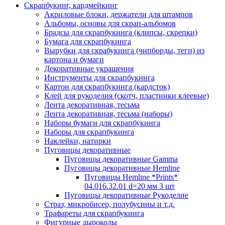
Скрапбукинг, кардмейкинг
Акриловые блоки, держатели для штампов
Альбомы, основы для скрап-альбомов
Брадсы для скрапбукинга (клипсы, скрепки)
Бумага для скрапбукинга
Вырубки для скрабукинга (чипборды, теги) из
картона и бумаги
Декоративные украшения
Инструменты для скрапбукинга
Картон для скрапбукинга (кардсток)
Клей для рукоделия (скотч, пластинки клеевые)
Лента декоративная, тесьма
Лента декоративная, тесьма (наборы)
Наборы бумаги для скрапбукинга
Наборы для скрапбукинга
Наклейки, натирки
Пуговицы декоративные
Пуговицы декоративные Gamma
Пуговицы декоративные Hemline
Пуговицы Hemline *Prints*
04.016.32.01 d=20 мм 3 шт
Пуговицы декоративные Рукоделие
Страз, микробисер, полубусины и т.д.
Трафареты для скрапбукинга
Фигурные дыроколы