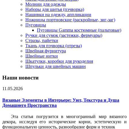
Молнии для одежды
Наборы для шитья (пэчворка)
Нашивки на одежду, аппликации
Ножницы портновские (раскройные, зиг-заг)
Пуговицы
Пуговицы Gamma костюмные (пальтовые)
Ручки для сумок (застежки, фермуары)
Стразы, пайетки
Ткань для пэчворка (отрезы)
Швейная фурнитура
Швейные нитки
Шкатулки, коробки для рукоделия
Шпульки для швейных машин
Наши новости
11.05.2026
Вязаные Элементы в Интерьере: Уют, Текстура и Душа
Домашнего Пространства
Эта статья погрузится в многогранный мир вязаного
декора, исследуя его исторические корни, эстетическую и
функциональную ценность, разнообразие форм и техник