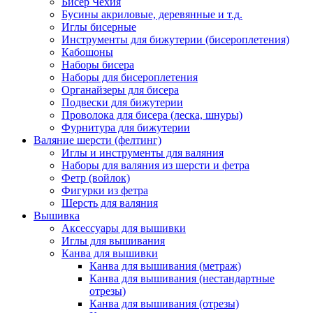
Бисер Чехия
Бусины акриловые, деревянные и т.д.
Иглы бисерные
Инструменты для бижутерии (бисероплетения)
Кабошоны
Наборы бисера
Наборы для бисероплетения
Органайзеры для бисера
Подвески для бижутерии
Проволока для бисера (леска, шнуры)
Фурнитура для бижутерии
Валяние шерсти (фелтинг)
Иглы и инструменты для валяния
Наборы для валяния из шерсти и фетра
Фетр (войлок)
Фигурки из фетра
Шерсть для валяния
Вышивка
Аксессуары для вышивки
Иглы для вышивания
Канва для вышивки
Канва для вышивания (метраж)
Канва для вышивания (нестандартные
отрезы)
Канва для вышивания (отрезы)