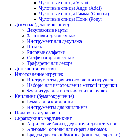
Чулочные спицы Visantia
Чулочные спицы Адди (Addi)
Чулочные спицы Гамма (Gamma)
Чулочные спицы Пони (Pony)
Декупаж (декорирование)
Декупажные карты
Заготовки для декупажа
Инструмент для декупажа
Поталь
Рисовые салфетки
Салфетки для декупажа
Трафареты для декора
Детское творчество
Изготовление игрушек
Инструменты для изготовления игрушек
Наборы для изготовления мягкой игрушки
Фурнитура для изготовления игрушек
Квиллинг (бумагокручение)
Бумага для квиллинга
Инструменты для квиллинга
Подарочная упаковка
Скрапбукинг, кардмейкинг
Акриловые блоки, держатели для штампов
Альбомы, основы для скрап-альбомов
Брадсы для скрапбукинга (клипсы, скрепки)