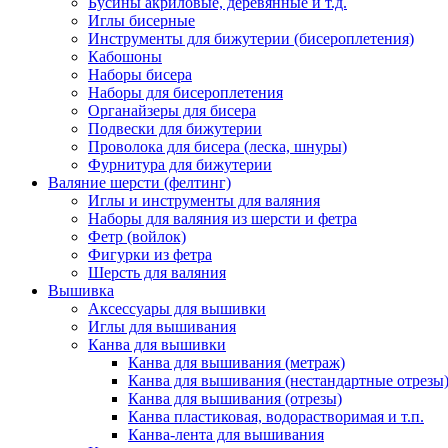
Бусины акриловые, деревянные и т.д.
Иглы бисерные
Инструменты для бижутерии (бисероплетения)
Кабошоны
Наборы бисера
Наборы для бисероплетения
Органайзеры для бисера
Подвески для бижутерии
Проволока для бисера (леска, шнуры)
Фурнитура для бижутерии
Валяние шерсти (фелтинг)
Иглы и инструменты для валяния
Наборы для валяния из шерсти и фетра
Фетр (войлок)
Фигурки из фетра
Шерсть для валяния
Вышивка
Аксессуары для вышивки
Иглы для вышивания
Канва для вышивки
Канва для вышивания (метраж)
Канва для вышивания (нестандартные отрезы
Канва для вышивания (отрезы)
Канва пластиковая, водорастворимая и т.п.
Канва-лента для вышивания