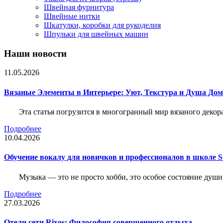
Швейная фурнитура
Швейные нитки
Шкатулки, коробки для рукоделия
Шпульки для швейных машин
Наши новости
11.05.2026
Вязаные Элементы в Интерьере: Уют, Текстура и Душа До
Эта статья погрузится в многогранный мир вязаного декор
Подробнее
10.04.2026
Обучение вокалу для новичков и профессионалов в школе
Музыка — это не просто хобби, это особое состояние души
Подробнее
27.03.2026
Отели сети Rixos: Философия совершенного отдыха