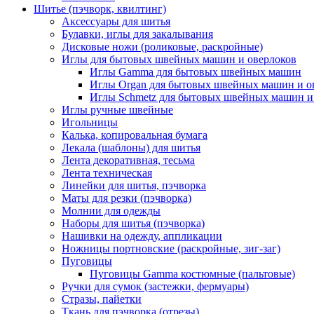
Шитье (пэчворк, квилтинг)
Аксессуары для шитья
Булавки, иглы для закалывания
Дисковые ножи (роликовые, раскройные)
Иглы для бытовых швейных машин и оверлоков
Иглы Gamma для бытовых швейных машин
Иглы Organ для бытовых швейных машин и о
Иглы Schmetz для бытовых швейных машин и
Иглы ручные швейные
Игольницы
Калька, копировальная бумага
Лекала (шаблоны) для шитья
Лента декоративная, тесьма
Лента техническая
Линейки для шитья, пэчворка
Маты для резки (пэчворка)
Молнии для одежды
Наборы для шитья (пэчворка)
Нашивки на одежду, аппликации
Ножницы портновские (раскройные, зиг-заг)
Пуговицы
Пуговицы Gamma костюмные (пальтовые)
Ручки для сумок (застежки, фермуары)
Стразы, пайетки
Ткань для пэчворка (отрезы)