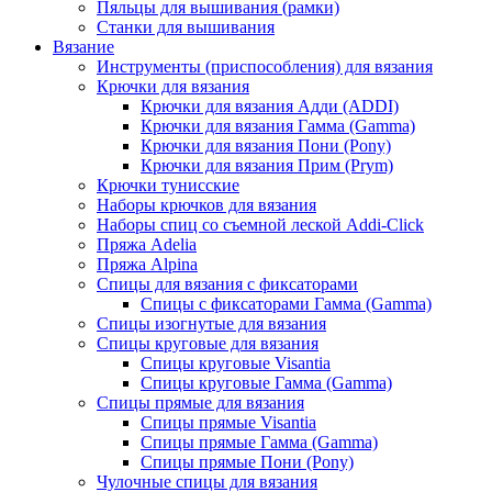
Пяльцы для вышивания (рамки)
Станки для вышивания
Вязание
Инструменты (приспособления) для вязания
Крючки для вязания
Крючки для вязания Адди (ADDI)
Крючки для вязания Гамма (Gamma)
Крючки для вязания Пони (Pony)
Крючки для вязания Прим (Prym)
Крючки тунисские
Наборы крючков для вязания
Наборы спиц со съемной леской Addi-Click
Пряжа Adelia
Пряжа Alpina
Спицы для вязания с фиксаторами
Спицы с фиксаторами Гамма (Gamma)
Спицы изогнутые для вязания
Спицы круговые для вязания
Спицы круговые Visantia
Спицы круговые Гамма (Gamma)
Спицы прямые для вязания
Спицы прямые Visantia
Спицы прямые Гамма (Gamma)
Спицы прямые Пони (Pony)
Чулочные спицы для вязания