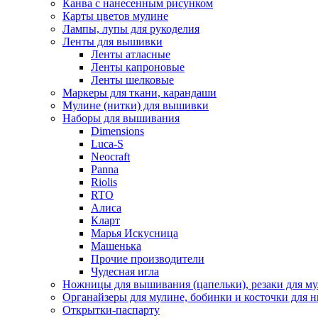
Канва с нанесенным рисунком
Карты цветов мулине
Лампы, лупы для рукоделия
Ленты для вышивки
Ленты атласные
Ленты капроновые
Ленты шелковые
Маркеры для ткани, карандаши
Мулине (нитки) для вышивки
Наборы для вышивания
Dimensions
Luca-S
Neocraft
Panna
Riolis
RTO
Алиса
Кларт
Марья Искусница
Машенька
Прочие производители
Чудесная игла
Ножницы для вышивания (цапельки), резаки для м
Органайзеры для мулине, бобинки и косточки для н
Открытки-паспарту