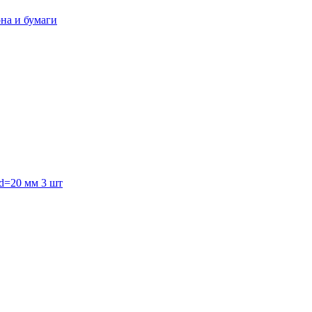
она и бумаги
 d=20 мм 3 шт