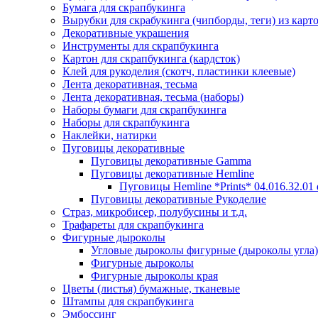
Бумага для скрапбукинга
Вырубки для скрабукинга (чипборды, теги) из карт
Декоративные украшения
Инструменты для скрапбукинга
Картон для скрапбукинга (кардсток)
Клей для рукоделия (скотч, пластинки клеевые)
Лента декоративная, тесьма
Лента декоративная, тесьма (наборы)
Наборы бумаги для скрапбукинга
Наборы для скрапбукинга
Наклейки, натирки
Пуговицы декоративные
Пуговицы декоративные Gamma
Пуговицы декоративные Hemline
Пуговицы Hemline *Prints* 04.016.32.01
Пуговицы декоративные Рукоделие
Страз, микробисер, полубусины и т.д.
Трафареты для скрапбукинга
Фигурные дыроколы
Угловые дыроколы фигурные (дыроколы угла)
Фигурные дыроколы
Фигурные дыроколы края
Цветы (листья) бумажные, тканевые
Штампы для скрапбукинга
Эмбоссинг