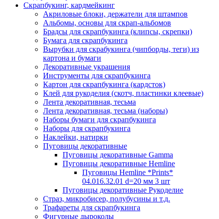
Скрапбукинг, кардмейкинг
Акриловые блоки, держатели для штампов
Альбомы, основы для скрап-альбомов
Брадсы для скрапбукинга (клипсы, скрепки)
Бумага для скрапбукинга
Вырубки для скрабукинга (чипборды, теги) из
картона и бумаги
Декоративные украшения
Инструменты для скрапбукинга
Картон для скрапбукинга (кардсток)
Клей для рукоделия (скотч, пластинки клеевые)
Лента декоративная, тесьма
Лента декоративная, тесьма (наборы)
Наборы бумаги для скрапбукинга
Наборы для скрапбукинга
Наклейки, натирки
Пуговицы декоративные
Пуговицы декоративные Gamma
Пуговицы декоративные Hemline
Пуговицы Hemline *Prints*
04.016.32.01 d=20 мм 3 шт
Пуговицы декоративные Рукоделие
Страз, микробисер, полубусины и т.д.
Трафареты для скрапбукинга
Фигурные дыроколы