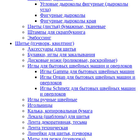
Угловые дыроколы фигурные (дыроколы
угла)
Фигурные дыроколы
Фигурные дыроколы края
Цветы (листья) бумажные, тканевые
Штампы для скрапбукинга
Эмбоссинг
Шитье (пэчворк, квилтинг)
Аксессуары для шитья
Булавки, иглы для закалывания
Дисковые ножи (роликовые, раскройные)
Иглы для бытовых швейных машин и оверлоков
Иглы Gamma для бытовых швейных машин
Иглы Organ для бытовых швейных машин и
оверлоков
Иглы Schmetz для бытовых швейных машин
и оверлоков
Иглы ручные швейные
Игольницы
Калька, копировальная бумага
Лекала (шаблоны) для шитья
Лента декоративная, тесьма
Лента техническая
Линейки для шитья, пэчворка
Маты для резки (пэчворка)