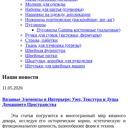
Молнии для одежды
Наборы для шитья (пэчворка)
Нашивки на одежду, аппликации
Ножницы портновские (раскройные, зиг-заг)
Пуговицы
Пуговицы Gamma костюмные (пальтовые)
Ручки для сумок (застежки, фермуары)
Стразы, пайетки
Ткань для пэчворка (отрезы)
Швейная фурнитура
Швейные нитки
Шкатулки, коробки для рукоделия
Шпульки для швейных машин
Наши новости
11.05.2026
Вязаные Элементы в Интерьере: Уют, Текстура и Душа
Домашнего Пространства
Эта статья погрузится в многогранный мир вязаного
декора, исследуя его исторические корни, эстетическую и
функциональную ценность, разнообразие форм и техник