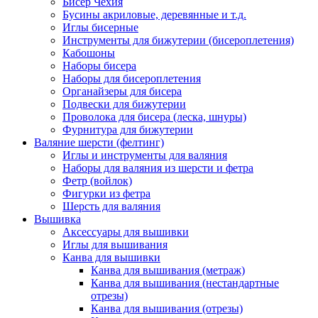
Бисер Чехия
Бусины акриловые, деревянные и т.д.
Иглы бисерные
Инструменты для бижутерии (бисероплетения)
Кабошоны
Наборы бисера
Наборы для бисероплетения
Органайзеры для бисера
Подвески для бижутерии
Проволока для бисера (леска, шнуры)
Фурнитура для бижутерии
Валяние шерсти (фелтинг)
Иглы и инструменты для валяния
Наборы для валяния из шерсти и фетра
Фетр (войлок)
Фигурки из фетра
Шерсть для валяния
Вышивка
Аксессуары для вышивки
Иглы для вышивания
Канва для вышивки
Канва для вышивания (метраж)
Канва для вышивания (нестандартные
отрезы)
Канва для вышивания (отрезы)