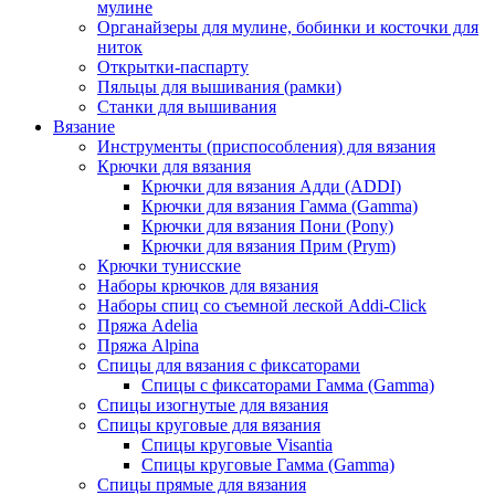
мулине
Органайзеры для мулине, бобинки и косточки для
ниток
Открытки-паспарту
Пяльцы для вышивания (рамки)
Станки для вышивания
Вязание
Инструменты (приспособления) для вязания
Крючки для вязания
Крючки для вязания Адди (ADDI)
Крючки для вязания Гамма (Gamma)
Крючки для вязания Пони (Pony)
Крючки для вязания Прим (Prym)
Крючки тунисские
Наборы крючков для вязания
Наборы спиц со съемной леской Addi-Click
Пряжа Adelia
Пряжа Alpina
Спицы для вязания с фиксаторами
Спицы с фиксаторами Гамма (Gamma)
Спицы изогнутые для вязания
Спицы круговые для вязания
Спицы круговые Visantia
Спицы круговые Гамма (Gamma)
Спицы прямые для вязания