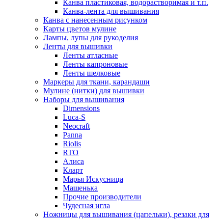
Канва пластиковая, водорастворимая и т.п.
Канва-лента для вышивания
Канва с нанесенным рисунком
Карты цветов мулине
Лампы, лупы для рукоделия
Ленты для вышивки
Ленты атласные
Ленты капроновые
Ленты шелковые
Маркеры для ткани, карандаши
Мулине (нитки) для вышивки
Наборы для вышивания
Dimensions
Luca-S
Neocraft
Panna
Riolis
RTO
Алиса
Кларт
Марья Искусница
Машенька
Прочие производители
Чудесная игла
Ножницы для вышивания (цапельки), резаки для