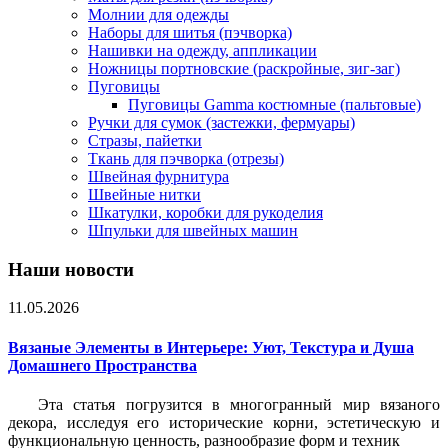
Молнии для одежды
Наборы для шитья (пэчворка)
Нашивки на одежду, аппликации
Ножницы портновские (раскройные, зиг-заг)
Пуговицы
Пуговицы Gamma костюмные (пальтовые)
Ручки для сумок (застежки, фермуары)
Стразы, пайетки
Ткань для пэчворка (отрезы)
Швейная фурнитура
Швейные нитки
Шкатулки, коробки для рукоделия
Шпульки для швейных машин
Наши новости
11.05.2026
Вязаные Элементы в Интерьере: Уют, Текстура и Душа
Домашнего Пространства
Эта статья погрузится в многогранный мир вязаного
декора, исследуя его исторические корни, эстетическую и
функциональную ценность, разнообразие форм и техник