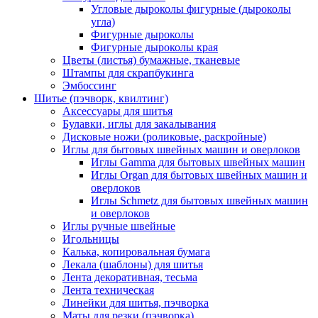
Угловые дыроколы фигурные (дыроколы
угла)
Фигурные дыроколы
Фигурные дыроколы края
Цветы (листья) бумажные, тканевые
Штампы для скрапбукинга
Эмбоссинг
Шитье (пэчворк, квилтинг)
Аксессуары для шитья
Булавки, иглы для закалывания
Дисковые ножи (роликовые, раскройные)
Иглы для бытовых швейных машин и оверлоков
Иглы Gamma для бытовых швейных машин
Иглы Organ для бытовых швейных машин и
оверлоков
Иглы Schmetz для бытовых швейных машин
и оверлоков
Иглы ручные швейные
Игольницы
Калька, копировальная бумага
Лекала (шаблоны) для шитья
Лента декоративная, тесьма
Лента техническая
Линейки для шитья, пэчворка
Маты для резки (пэчворка)