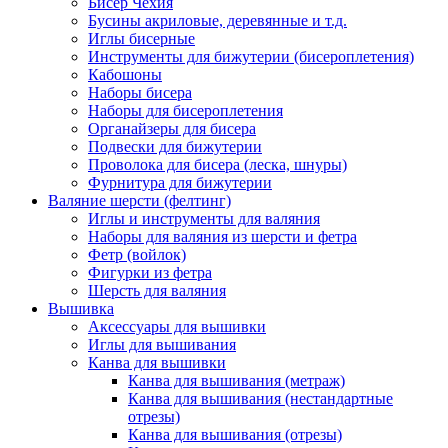
Бисер Чехия
Бусины акриловые, деревянные и т.д.
Иглы бисерные
Инструменты для бижутерии (бисероплетения)
Кабошоны
Наборы бисера
Наборы для бисероплетения
Органайзеры для бисера
Подвески для бижутерии
Проволока для бисера (леска, шнуры)
Фурнитура для бижутерии
Валяние шерсти (фелтинг)
Иглы и инструменты для валяния
Наборы для валяния из шерсти и фетра
Фетр (войлок)
Фигурки из фетра
Шерсть для валяния
Вышивка
Аксессуары для вышивки
Иглы для вышивания
Канва для вышивки
Канва для вышивания (метраж)
Канва для вышивания (нестандартные
отрезы)
Канва для вышивания (отрезы)