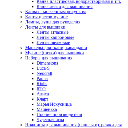
Канва пластиковая, водорастворимая и т.п.
Канва-лента для вышивания
Канва с нанесенным рисунком
Карты цветов мулине
Лампы, лупы для рукоделия
Ленты для вышивки
Ленты атласные
Ленты капроновые
Ленты шелковые
Маркеры для ткани, карандаши
Мулине (нитки) для вышивки
Наборы для вышивания
Dimensions
Luca-S
Neocraft
Panna
Riolis
RTO
Алиса
Кларт
Марья Искусница
Машенька
Прочие производители
Чудесная игла
Ножницы для вышивания (цапельки), резаки для