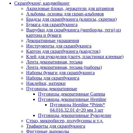
Скрапбукинг, кардмейкинг
Акриловые блоки, держатели для штампов
Альбомы, основы для скрап-альбомов
Брадсы для скрапбукинга (клипсы, скрепки)
Бумага для скрапбукинга
Вырубки для скрабукинга (чипборды, теги) из
картона и бумаги
Декоративные украшения
Инструменты для скрапбукинга
Картон для скрапбукинга (кардсток)
Клей для рукоделия (скотч, пластинки клеевые)
Лента декоративная, тесьма
Лента декоративная, тесьма (наборы)
Наборы бумаги для скрапбукинга
Наборы для скрапбукинга
Наклейки, натирки
Пуговицы декоративные
Пуговицы декоративные Gamma
Пуговицы декоративные Hemline
Пуговицы Hemline *Prints*
04.016.32.01 d=20 мм 3 шт
Пуговицы декоративные Рукоделие
Страз, микробисер, полубусины и т.д.
Трафареты для скрапбукинга
Фигурные дыроколы