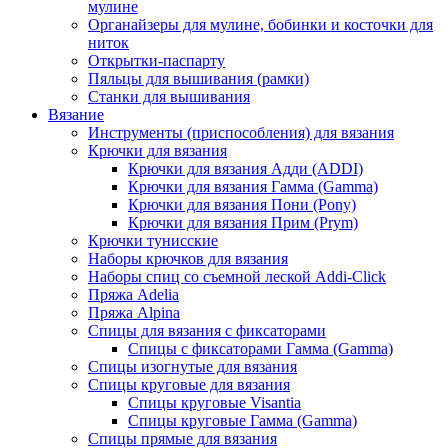
мулине
Органайзеры для мулине, бобинки и косточки для
ниток
Открытки-паспарту
Пяльцы для вышивания (рамки)
Станки для вышивания
Вязание
Инструменты (приспособления) для вязания
Крючки для вязания
Крючки для вязания Адди (ADDI)
Крючки для вязания Гамма (Gamma)
Крючки для вязания Пони (Pony)
Крючки для вязания Прим (Prym)
Крючки тунисские
Наборы крючков для вязания
Наборы спиц со съемной леской Addi-Click
Пряжа Adelia
Пряжа Alpina
Спицы для вязания с фиксаторами
Спицы с фиксаторами Гамма (Gamma)
Спицы изогнутые для вязания
Спицы круговые для вязания
Спицы круговые Visantia
Спицы круговые Гамма (Gamma)
Спицы прямые для вязания