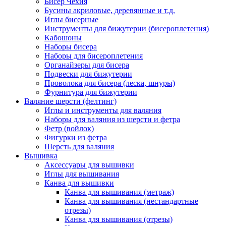
Бисер Чехия
Бусины акриловые, деревянные и т.д.
Иглы бисерные
Инструменты для бижутерии (бисероплетения)
Кабошоны
Наборы бисера
Наборы для бисероплетения
Органайзеры для бисера
Подвески для бижутерии
Проволока для бисера (леска, шнуры)
Фурнитура для бижутерии
Валяние шерсти (фелтинг)
Иглы и инструменты для валяния
Наборы для валяния из шерсти и фетра
Фетр (войлок)
Фигурки из фетра
Шерсть для валяния
Вышивка
Аксессуары для вышивки
Иглы для вышивания
Канва для вышивки
Канва для вышивания (метраж)
Канва для вышивания (нестандартные
отрезы)
Канва для вышивания (отрезы)