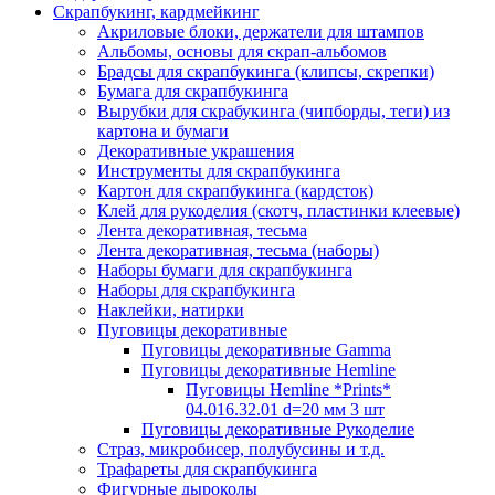
Скрапбукинг, кардмейкинг
Акриловые блоки, держатели для штампов
Альбомы, основы для скрап-альбомов
Брадсы для скрапбукинга (клипсы, скрепки)
Бумага для скрапбукинга
Вырубки для скрабукинга (чипборды, теги) из
картона и бумаги
Декоративные украшения
Инструменты для скрапбукинга
Картон для скрапбукинга (кардсток)
Клей для рукоделия (скотч, пластинки клеевые)
Лента декоративная, тесьма
Лента декоративная, тесьма (наборы)
Наборы бумаги для скрапбукинга
Наборы для скрапбукинга
Наклейки, натирки
Пуговицы декоративные
Пуговицы декоративные Gamma
Пуговицы декоративные Hemline
Пуговицы Hemline *Prints*
04.016.32.01 d=20 мм 3 шт
Пуговицы декоративные Рукоделие
Страз, микробисер, полубусины и т.д.
Трафареты для скрапбукинга
Фигурные дыроколы