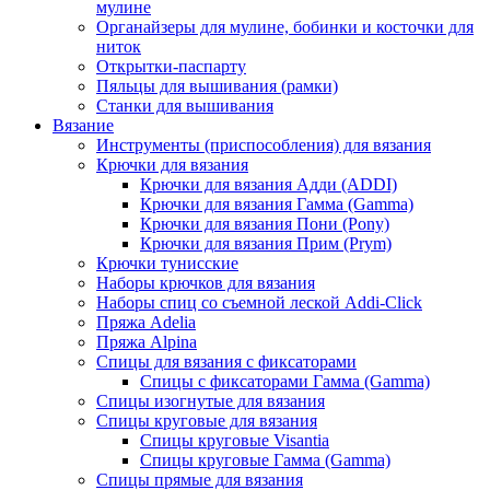
мулине
Органайзеры для мулине, бобинки и косточки для
ниток
Открытки-паспарту
Пяльцы для вышивания (рамки)
Станки для вышивания
Вязание
Инструменты (приспособления) для вязания
Крючки для вязания
Крючки для вязания Адди (ADDI)
Крючки для вязания Гамма (Gamma)
Крючки для вязания Пони (Pony)
Крючки для вязания Прим (Prym)
Крючки тунисские
Наборы крючков для вязания
Наборы спиц со съемной леской Addi-Click
Пряжа Adelia
Пряжа Alpina
Спицы для вязания с фиксаторами
Спицы с фиксаторами Гамма (Gamma)
Спицы изогнутые для вязания
Спицы круговые для вязания
Спицы круговые Visantia
Спицы круговые Гамма (Gamma)
Спицы прямые для вязания