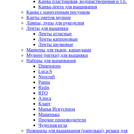
Канва пластиковая, водорастворимая и т.п.
Канва-лента для вышивания
Канва с нанесенным рисунком
Карты цветов мулине
Лампы, лупы для рукоделия
Ленты для вышивки
Ленты атласные
Ленты капроновые
Ленты шелковые
Маркеры для ткани, карандаши
Мулине (нитки) для вышивки
Наборы для вышивания
Dimensions
Luca-S
Neocraft
Panna
Riolis
RTO
Алиса
Кларт
Марья Искусница
Машенька
Прочие производители
Чудесная игла
Ножницы для вышивания (цапельки), резаки для