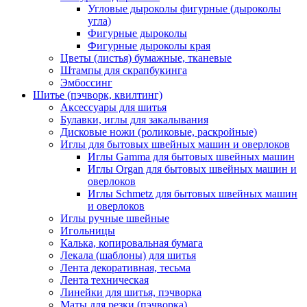
Угловые дыроколы фигурные (дыроколы
угла)
Фигурные дыроколы
Фигурные дыроколы края
Цветы (листья) бумажные, тканевые
Штампы для скрапбукинга
Эмбоссинг
Шитье (пэчворк, квилтинг)
Аксессуары для шитья
Булавки, иглы для закалывания
Дисковые ножи (роликовые, раскройные)
Иглы для бытовых швейных машин и оверлоков
Иглы Gamma для бытовых швейных машин
Иглы Organ для бытовых швейных машин и
оверлоков
Иглы Schmetz для бытовых швейных машин
и оверлоков
Иглы ручные швейные
Игольницы
Калька, копировальная бумага
Лекала (шаблоны) для шитья
Лента декоративная, тесьма
Лента техническая
Линейки для шитья, пэчворка
Маты для резки (пэчворка)