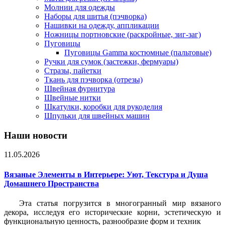
Молнии для одежды
Наборы для шитья (пэчворка)
Нашивки на одежду, аппликации
Ножницы портновские (раскройные, зиг-заг)
Пуговицы
Пуговицы Gamma костюмные (пальтовые)
Ручки для сумок (застежки, фермуары)
Стразы, пайетки
Ткань для пэчворка (отрезы)
Швейная фурнитура
Швейные нитки
Шкатулки, коробки для рукоделия
Шпульки для швейных машин
Наши новости
11.05.2026
Вязаные Элементы в Интерьере: Уют, Текстура и Душа
Домашнего Пространства
Эта статья погрузится в многогранный мир вязаного
декора, исследуя его исторические корни, эстетическую и
функциональную ценность, разнообразие форм и техник