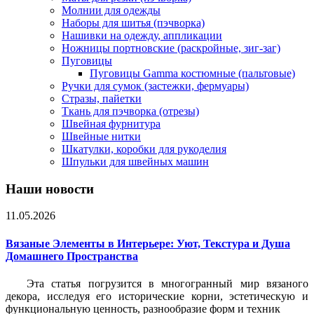
Молнии для одежды
Наборы для шитья (пэчворка)
Нашивки на одежду, аппликации
Ножницы портновские (раскройные, зиг-заг)
Пуговицы
Пуговицы Gamma костюмные (пальтовые)
Ручки для сумок (застежки, фермуары)
Стразы, пайетки
Ткань для пэчворка (отрезы)
Швейная фурнитура
Швейные нитки
Шкатулки, коробки для рукоделия
Шпульки для швейных машин
Наши новости
11.05.2026
Вязаные Элементы в Интерьере: Уют, Текстура и Душа
Домашнего Пространства
Эта статья погрузится в многогранный мир вязаного
декора, исследуя его исторические корни, эстетическую и
функциональную ценность, разнообразие форм и техник