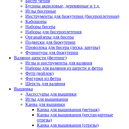
Бисер Чехия
Бусины акриловые, деревянные и т.д.
Иглы бисерные
Инструменты для бижутерии (бисероплетения)
Кабошоны
Наборы бисера
Наборы для бисероплетения
Органайзеры для бисера
Подвески для бижутерии
Проволока для бисера (леска, шнуры)
Фурнитура для бижутерии
Валяние шерсти (фелтинг)
Иглы и инструменты для валяния
Наборы для валяния из шерсти и фетра
Фетр (войлок)
Фигурки из фетра
Шерсть для валяния
Вышивка
Аксессуары для вышивки
Иглы для вышивания
Канва для вышивки
Канва для вышивания (метраж)
Канва для вышивания (нестандартные
отрезы)
Канва для вышивания (отрезы)