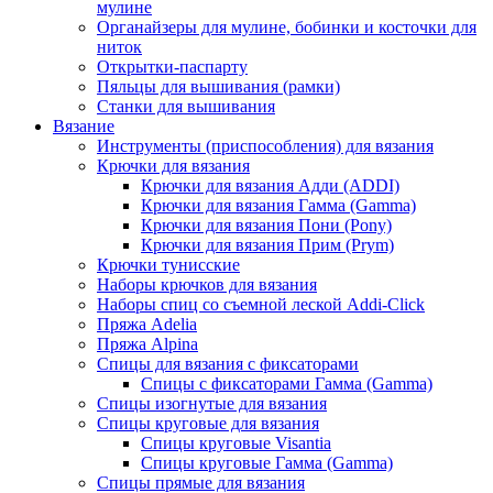
мулине
Органайзеры для мулине, бобинки и косточки для
ниток
Открытки-паспарту
Пяльцы для вышивания (рамки)
Станки для вышивания
Вязание
Инструменты (приспособления) для вязания
Крючки для вязания
Крючки для вязания Адди (ADDI)
Крючки для вязания Гамма (Gamma)
Крючки для вязания Пони (Pony)
Крючки для вязания Прим (Prym)
Крючки тунисские
Наборы крючков для вязания
Наборы спиц со съемной леской Addi-Click
Пряжа Adelia
Пряжа Alpina
Спицы для вязания с фиксаторами
Спицы с фиксаторами Гамма (Gamma)
Спицы изогнутые для вязания
Спицы круговые для вязания
Спицы круговые Visantia
Спицы круговые Гамма (Gamma)
Спицы прямые для вязания