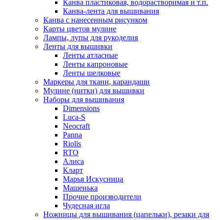
Канва пластиковая, водорастворимая и т.п.
Канва-лента для вышивания
Канва с нанесенным рисунком
Карты цветов мулине
Лампы, лупы для рукоделия
Ленты для вышивки
Ленты атласные
Ленты капроновые
Ленты шелковые
Маркеры для ткани, карандаши
Мулине (нитки) для вышивки
Наборы для вышивания
Dimensions
Luca-S
Neocraft
Panna
Riolis
RTO
Алиса
Кларт
Марья Искусница
Машенька
Прочие производители
Чудесная игла
Ножницы для вышивания (цапельки), резаки для