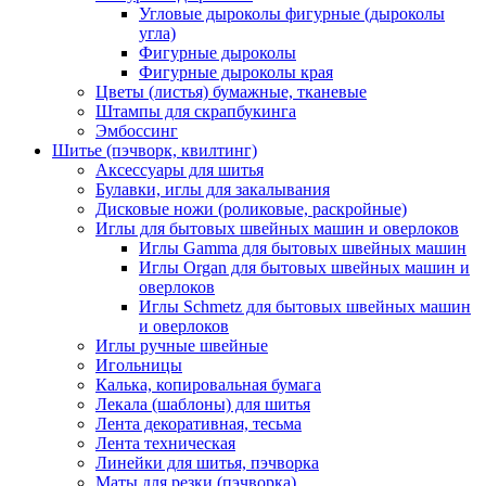
Угловые дыроколы фигурные (дыроколы
угла)
Фигурные дыроколы
Фигурные дыроколы края
Цветы (листья) бумажные, тканевые
Штампы для скрапбукинга
Эмбоссинг
Шитье (пэчворк, квилтинг)
Аксессуары для шитья
Булавки, иглы для закалывания
Дисковые ножи (роликовые, раскройные)
Иглы для бытовых швейных машин и оверлоков
Иглы Gamma для бытовых швейных машин
Иглы Organ для бытовых швейных машин и
оверлоков
Иглы Schmetz для бытовых швейных машин
и оверлоков
Иглы ручные швейные
Игольницы
Калька, копировальная бумага
Лекала (шаблоны) для шитья
Лента декоративная, тесьма
Лента техническая
Линейки для шитья, пэчворка
Маты для резки (пэчворка)