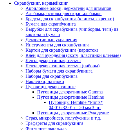
Скрапбукинг, кардмейкинг
Акриловые блоки, держатели для штампов
Альбомы, основы для скрап-альбомов
Брадсы для скрапбукинга (клипсы, скрепки)
Бумага для скрапбукинга
Вырубки для скрабукинга (чипборды, теги) из
картона и бумаги
Декоративные украшения
Инструменты для скрапбукинга
Картон для скрапбукинга (кардсток)
Клей для рукоделия (скотч, пластинки клеевые)
Лента декоративная, тесьма
Лента декоративная, тесьма (наборы)
Наборы бумаги для скрапбукинга
Наборы для скрапбукинга
Наклейки, натирки
Пуговицы декоративные
Пуговицы декоративные Gamma
Пуговицы декоративные Hemline
Пуговицы Hemline *Prints*
04.016.32.01 d=20 мм 3 шт
Пуговицы декоративные Рукоделие
Страз, микробисер, полубусины и т.д.
Трафареты для скрапбукинга
Фигурные дыроколы