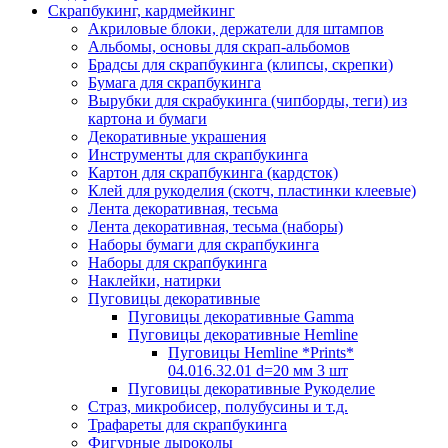
Скрапбукинг, кардмейкинг
Акриловые блоки, держатели для штампов
Альбомы, основы для скрап-альбомов
Брадсы для скрапбукинга (клипсы, скрепки)
Бумага для скрапбукинга
Вырубки для скрабукинга (чипборды, теги) из
картона и бумаги
Декоративные украшения
Инструменты для скрапбукинга
Картон для скрапбукинга (кардсток)
Клей для рукоделия (скотч, пластинки клеевые)
Лента декоративная, тесьма
Лента декоративная, тесьма (наборы)
Наборы бумаги для скрапбукинга
Наборы для скрапбукинга
Наклейки, натирки
Пуговицы декоративные
Пуговицы декоративные Gamma
Пуговицы декоративные Hemline
Пуговицы Hemline *Prints*
04.016.32.01 d=20 мм 3 шт
Пуговицы декоративные Рукоделие
Страз, микробисер, полубусины и т.д.
Трафареты для скрапбукинга
Фигурные дыроколы