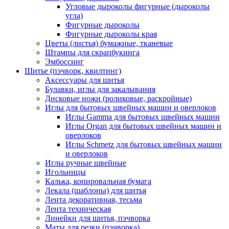
Угловые дыроколы фигурные (дыроколы
угла)
Фигурные дыроколы
Фигурные дыроколы края
Цветы (листья) бумажные, тканевые
Штампы для скрапбукинга
Эмбоссинг
Шитье (пэчворк, квилтинг)
Аксессуары для шитья
Булавки, иглы для закалывания
Дисковые ножи (роликовые, раскройные)
Иглы для бытовых швейных машин и оверлоков
Иглы Gamma для бытовых швейных машин
Иглы Organ для бытовых швейных машин и
оверлоков
Иглы Schmetz для бытовых швейных машин
и оверлоков
Иглы ручные швейные
Игольницы
Калька, копировальная бумага
Лекала (шаблоны) для шитья
Лента декоративная, тесьма
Лента техническая
Линейки для шитья, пэчворка
Маты для резки (пэчворка)