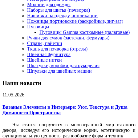
Молнии для одежды
Наборы для шитья (пэчворка)
Нашивки на одежду, аппликации
Ножницы портновские (раскройные, зиг-заг)
Пуговицы
Пуговицы Gamma костюмные (пальтовые)
Ручки для сумок (застежки, фермуары)
Стразы, пайетки
Ткань для пэчворка (отрезы)
Швейная фурнитура
Швейные нитки
Шкатулки, коробки для рукоделия
Шпульки для швейных машин
Наши новости
11.05.2026
Вязаные Элементы в Интерьере: Уют, Текстура и Душа
Домашнего Пространства
Эта статья погрузится в многогранный мир вязаного
декора, исследуя его исторические корни, эстетическую и
функциональную ценность, разнообразие форм и техник