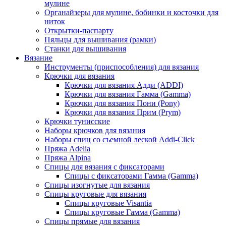
мулине
Органайзеры для мулине, бобинки и косточки для
ниток
Открытки-паспарту
Пяльцы для вышивания (рамки)
Станки для вышивания
Вязание
Инструменты (приспособления) для вязания
Крючки для вязания
Крючки для вязания Адди (ADDI)
Крючки для вязания Гамма (Gamma)
Крючки для вязания Пони (Pony)
Крючки для вязания Прим (Prym)
Крючки тунисские
Наборы крючков для вязания
Наборы спиц со съемной леской Addi-Click
Пряжа Adelia
Пряжа Alpina
Спицы для вязания с фиксаторами
Спицы с фиксаторами Гамма (Gamma)
Спицы изогнутые для вязания
Спицы круговые для вязания
Спицы круговые Visantia
Спицы круговые Гамма (Gamma)
Спицы прямые для вязания