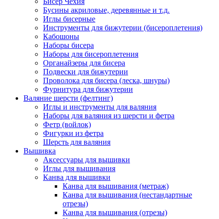
Бисер Чехия
Бусины акриловые, деревянные и т.д.
Иглы бисерные
Инструменты для бижутерии (бисероплетения)
Кабошоны
Наборы бисера
Наборы для бисероплетения
Органайзеры для бисера
Подвески для бижутерии
Проволока для бисера (леска, шнуры)
Фурнитура для бижутерии
Валяние шерсти (фелтинг)
Иглы и инструменты для валяния
Наборы для валяния из шерсти и фетра
Фетр (войлок)
Фигурки из фетра
Шерсть для валяния
Вышивка
Аксессуары для вышивки
Иглы для вышивания
Канва для вышивки
Канва для вышивания (метраж)
Канва для вышивания (нестандартные
отрезы)
Канва для вышивания (отрезы)