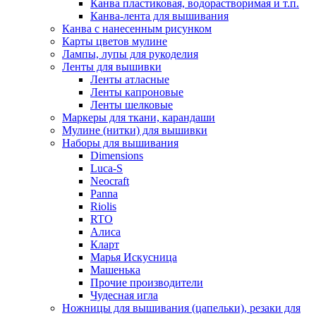
Канва пластиковая, водорастворимая и т.п.
Канва-лента для вышивания
Канва с нанесенным рисунком
Карты цветов мулине
Лампы, лупы для рукоделия
Ленты для вышивки
Ленты атласные
Ленты капроновые
Ленты шелковые
Маркеры для ткани, карандаши
Мулине (нитки) для вышивки
Наборы для вышивания
Dimensions
Luca-S
Neocraft
Panna
Riolis
RTO
Алиса
Кларт
Марья Искусница
Машенька
Прочие производители
Чудесная игла
Ножницы для вышивания (цапельки), резаки для