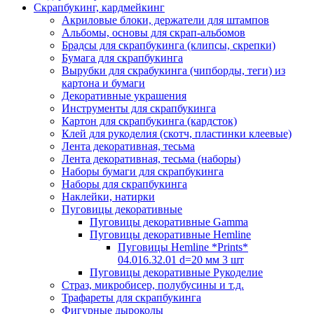
Скрапбукинг, кардмейкинг
Акриловые блоки, держатели для штампов
Альбомы, основы для скрап-альбомов
Брадсы для скрапбукинга (клипсы, скрепки)
Бумага для скрапбукинга
Вырубки для скрабукинга (чипборды, теги) из
картона и бумаги
Декоративные украшения
Инструменты для скрапбукинга
Картон для скрапбукинга (кардсток)
Клей для рукоделия (скотч, пластинки клеевые)
Лента декоративная, тесьма
Лента декоративная, тесьма (наборы)
Наборы бумаги для скрапбукинга
Наборы для скрапбукинга
Наклейки, натирки
Пуговицы декоративные
Пуговицы декоративные Gamma
Пуговицы декоративные Hemline
Пуговицы Hemline *Prints*
04.016.32.01 d=20 мм 3 шт
Пуговицы декоративные Рукоделие
Страз, микробисер, полубусины и т.д.
Трафареты для скрапбукинга
Фигурные дыроколы