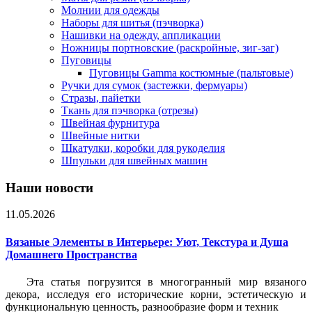
Молнии для одежды
Наборы для шитья (пэчворка)
Нашивки на одежду, аппликации
Ножницы портновские (раскройные, зиг-заг)
Пуговицы
Пуговицы Gamma костюмные (пальтовые)
Ручки для сумок (застежки, фермуары)
Стразы, пайетки
Ткань для пэчворка (отрезы)
Швейная фурнитура
Швейные нитки
Шкатулки, коробки для рукоделия
Шпульки для швейных машин
Наши новости
11.05.2026
Вязаные Элементы в Интерьере: Уют, Текстура и Душа
Домашнего Пространства
Эта статья погрузится в многогранный мир вязаного
декора, исследуя его исторические корни, эстетическую и
функциональную ценность, разнообразие форм и техник