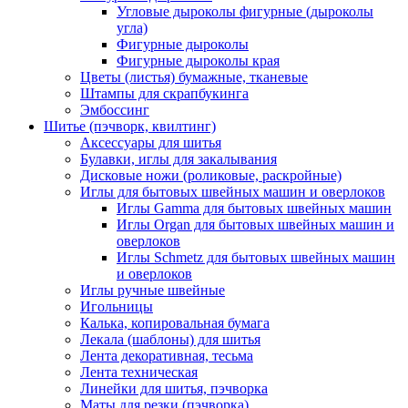
Угловые дыроколы фигурные (дыроколы
угла)
Фигурные дыроколы
Фигурные дыроколы края
Цветы (листья) бумажные, тканевые
Штампы для скрапбукинга
Эмбоссинг
Шитье (пэчворк, квилтинг)
Аксессуары для шитья
Булавки, иглы для закалывания
Дисковые ножи (роликовые, раскройные)
Иглы для бытовых швейных машин и оверлоков
Иглы Gamma для бытовых швейных машин
Иглы Organ для бытовых швейных машин и
оверлоков
Иглы Schmetz для бытовых швейных машин
и оверлоков
Иглы ручные швейные
Игольницы
Калька, копировальная бумага
Лекала (шаблоны) для шитья
Лента декоративная, тесьма
Лента техническая
Линейки для шитья, пэчворка
Маты для резки (пэчворка)