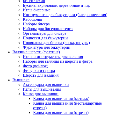
Бисер Чехия
Бусины акриловые, деревянные и т.д.
Иглы бисерные
Инструменты для бижутерии (бисероплетения)
Кабошоны
Наборы бисера
Наборы для бисероплетения
Органайзеры для бисера
Подвески для бижутерии
Проволока для бисера (леска, шнуры)
Фурнитура для бижутерии
Валяние шерсти (фелтинг)
Иглы и инструменты для валяния
Наборы для валяния из шерсти и фетра
Фетр (войлок)
Фигурки из фетра
Шерсть для валяния
Вышивка
Аксессуары для вышивки
Иглы для вышивания
Канва для вышивки
Канва для вышивания (метраж)
Канва для вышивания (нестандартные
отрезы)
Канва для вышивания (отрезы)