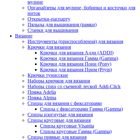
мулине
Органайзеры для мулине, бобинки и косточки для
ниток
Открытки-паспарту
Пяльцы для вышивания (рамки)
Станки для вышивания
Вязание
Инструменты (приспособления) для вязания
Крючки для вязания
Крючки для вязания Адди (ADDI)
Крючки для вязания Гамма (Gamma)
Крючки для вязания Пони (Pony)
Крючки для вязания Прим (Prym)
Крючки тунисские
Наборы крючков для вязания
Наборы спиц со съемной леской Addi-Click
Пряжа Adelia
Пряжа Alpina
Спицы для вязания с фиксаторами
Спицы с фиксаторами Гамма (Gamma)
Спицы изогнутые для вязания
Спицы круговые для вязания
Спицы круговые Visantia
Спицы круговые Гамма (Gamma)
Спицы прямые для вязания