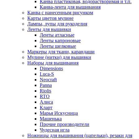
Канва пластиковая, водорастворимая и т.п.
Канва-лента для вышивания
Канва с нанесенным рисунком
Карты цветов мулине
Лампы, лупы для рукоделия
Ленты для вышивки
Ленты атласные
Ленты капроновые
Ленты шелковые
Маркеры для ткани, карандаши
Мулине (нитки) для вышивки
Наборы для вышивания
Dimensions
Luca-S
Neocraft
Panna
Riolis
RTO
Алиса
Кларт
Марья Искусница
Машенька
Прочие производители
Чудесная игла
Ножницы для вышивания (цапельки), резаки для