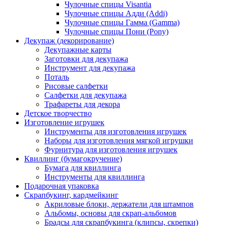
Чулочные спицы Visantia
Чулочные спицы Адди (Addi)
Чулочные спицы Гамма (Gamma)
Чулочные спицы Пони (Pony)
Декупаж (декорирование)
Декупажные карты
Заготовки для декупажа
Инструмент для декупажа
Поталь
Рисовые салфетки
Салфетки для декупажа
Трафареты для декора
Детское творчество
Изготовление игрушек
Инструменты для изготовления игрушек
Наборы для изготовления мягкой игрушки
Фурнитура для изготовления игрушек
Квиллинг (бумагокручение)
Бумага для квиллинга
Инструменты для квиллинга
Подарочная упаковка
Скрапбукинг, кардмейкинг
Акриловые блоки, держатели для штампов
Альбомы, основы для скрап-альбомов
Брадсы для скрапбукинга (клипсы, скрепки)