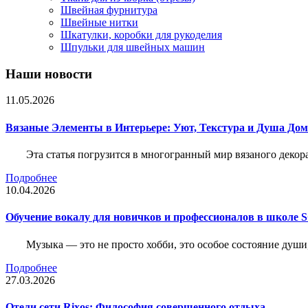
Швейная фурнитура
Швейные нитки
Шкатулки, коробки для рукоделия
Шпульки для швейных машин
Наши новости
11.05.2026
Вязаные Элементы в Интерьере: Уют, Текстура и Душа До
Эта статья погрузится в многогранный мир вязаного декор
Подробнее
10.04.2026
Обучение вокалу для новичков и профессионалов в школе
Музыка — это не просто хобби, это особое состояние души
Подробнее
27.03.2026
Отели сети Rixos: Философия совершенного отдыха