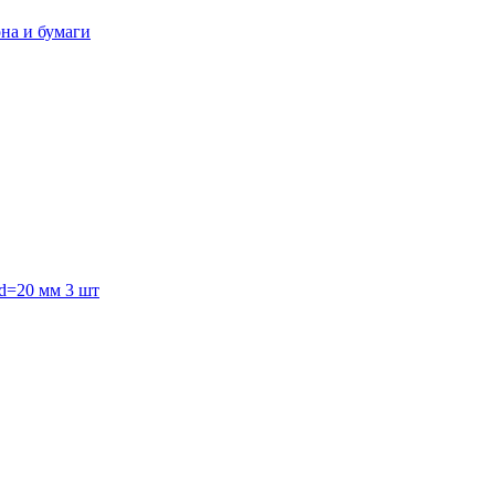
она и бумаги
 d=20 мм 3 шт