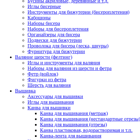
Бусины акриловые, деревянные и т.д.
Иглы бисерные
Инструменты для бижутерии (бисероплетения)
Кабошоны
Наборы бисера
Наборы для бисероплетения
Органайзеры для бисера
Подвески для бижутерии
Проволока для бисера (леска, шнуры)
Фурнитура для бижутерии
Валяние шерсти (фелтинг)
Иглы и инструменты для валяния
Наборы для валяния из шерсти и фетра
Фетр (войлок)
Фигурки из фетра
Шерсть для валяния
Вышивка
Аксессуары для вышивки
Иглы для вышивания
Канва для вышивки
Канва для вышивания (метраж)
Канва для вышивания (нестандартные отрезы
Канва для вышивания (отрезы)
Канва пластиковая, водорастворимая и т.п.
Канва-лента для вышивания