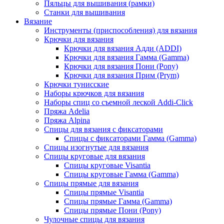
Пяльцы для вышивания (рамки)
Станки для вышивания
Вязание
Инструменты (приспособления) для вязания
Крючки для вязания
Крючки для вязания Адди (ADDI)
Крючки для вязания Гамма (Gamma)
Крючки для вязания Пони (Pony)
Крючки для вязания Прим (Prym)
Крючки тунисские
Наборы крючков для вязания
Наборы спиц со съемной леской Addi-Click
Пряжа Adelia
Пряжа Alpina
Спицы для вязания с фиксаторами
Спицы с фиксаторами Гамма (Gamma)
Спицы изогнутые для вязания
Спицы круговые для вязания
Спицы круговые Visantia
Спицы круговые Гамма (Gamma)
Спицы прямые для вязания
Спицы прямые Visantia
Спицы прямые Гамма (Gamma)
Спицы прямые Пони (Pony)
Чулочные спицы для вязания