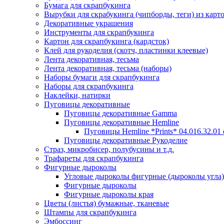
Бумага для скрапбукинга
Вырубки для скрабукинга (чипборды, теги) из карт
Декоративные украшения
Инструменты для скрапбукинга
Картон для скрапбукинга (кардсток)
Клей для рукоделия (скотч, пластинки клеевые)
Лента декоративная, тесьма
Лента декоративная, тесьма (наборы)
Наборы бумаги для скрапбукинга
Наборы для скрапбукинга
Наклейки, натирки
Пуговицы декоративные
Пуговицы декоративные Gamma
Пуговицы декоративные Hemline
Пуговицы Hemline *Prints* 04.016.32.01
Пуговицы декоративные Рукоделие
Страз, микробисер, полубусины и т.д.
Трафареты для скрапбукинга
Фигурные дыроколы
Угловые дыроколы фигурные (дыроколы угла)
Фигурные дыроколы
Фигурные дыроколы края
Цветы (листья) бумажные, тканевые
Штампы для скрапбукинга
Эмбоссинг