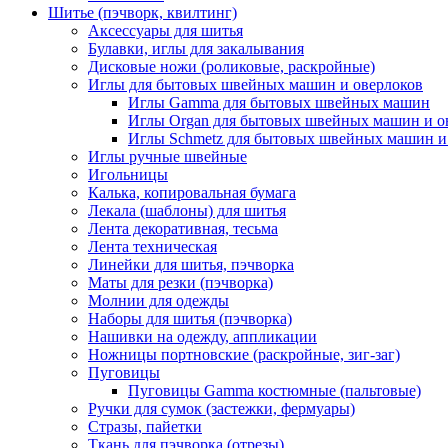
Шитье (пэчворк, квилтинг)
Аксессуары для шитья
Булавки, иглы для закалывания
Дисковые ножи (роликовые, раскройные)
Иглы для бытовых швейных машин и оверлоков
Иглы Gamma для бытовых швейных машин
Иглы Organ для бытовых швейных машин и о
Иглы Schmetz для бытовых швейных машин и
Иглы ручные швейные
Игольницы
Калька, копировальная бумага
Лекала (шаблоны) для шитья
Лента декоративная, тесьма
Лента техническая
Линейки для шитья, пэчворка
Маты для резки (пэчворка)
Молнии для одежды
Наборы для шитья (пэчворка)
Нашивки на одежду, аппликации
Ножницы портновские (раскройные, зиг-заг)
Пуговицы
Пуговицы Gamma костюмные (пальтовые)
Ручки для сумок (застежки, фермуары)
Стразы, пайетки
Ткань для пэчворка (отрезы)