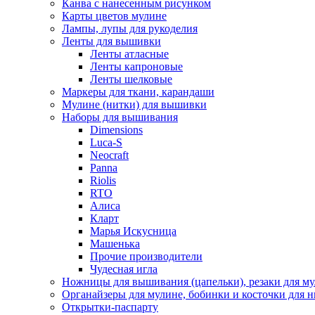
Канва с нанесенным рисунком
Карты цветов мулине
Лампы, лупы для рукоделия
Ленты для вышивки
Ленты атласные
Ленты капроновые
Ленты шелковые
Маркеры для ткани, карандаши
Мулине (нитки) для вышивки
Наборы для вышивания
Dimensions
Luca-S
Neocraft
Panna
Riolis
RTO
Алиса
Кларт
Марья Искусница
Машенька
Прочие производители
Чудесная игла
Ножницы для вышивания (цапельки), резаки для м
Органайзеры для мулине, бобинки и косточки для н
Открытки-паспарту