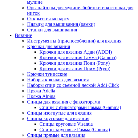
мулине
Органайзеры для мулине, бобинки и косточки для
ниток
Открытки-паспарту
Пяльцы для вышивания (рамки)
Станки для вышивания
Вязание
Инструменты (приспособления) для вязания
Крючки для вязания
Крючки для вязания Адди (ADDI)
Крючки для вязания Гамма (Gamma)
Крючки для вязания Пони (Pony)
Крючки для вязания Прим (Prym)
Крючки тунисские
Наборы крючков для вязания
Наборы спиц со съемной леской Addi-Click
Пряжа Adelia
Пряжа Alpina
Спицы для вязания с фиксаторами
Спицы с фиксаторами Гамма (Gamma)
Спицы изогнутые для вязания
Спицы круговые для вязания
Спицы круговые Visantia
Спицы круговые Гамма (Gamma)
Спицы прямые для вязания