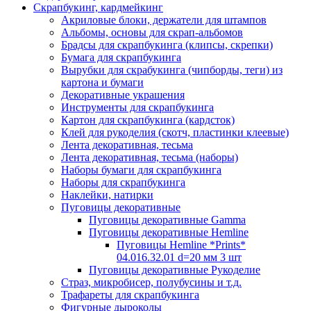
Скрапбукинг, кардмейкинг
Акриловые блоки, держатели для штампов
Альбомы, основы для скрап-альбомов
Брадсы для скрапбукинга (клипсы, скрепки)
Бумага для скрапбукинга
Вырубки для скрабукинга (чипборды, теги) из
картона и бумаги
Декоративные украшения
Инструменты для скрапбукинга
Картон для скрапбукинга (кардсток)
Клей для рукоделия (скотч, пластинки клеевые)
Лента декоративная, тесьма
Лента декоративная, тесьма (наборы)
Наборы бумаги для скрапбукинга
Наборы для скрапбукинга
Наклейки, натирки
Пуговицы декоративные
Пуговицы декоративные Gamma
Пуговицы декоративные Hemline
Пуговицы Hemline *Prints*
04.016.32.01 d=20 мм 3 шт
Пуговицы декоративные Рукоделие
Страз, микробисер, полубусины и т.д.
Трафареты для скрапбукинга
Фигурные дыроколы