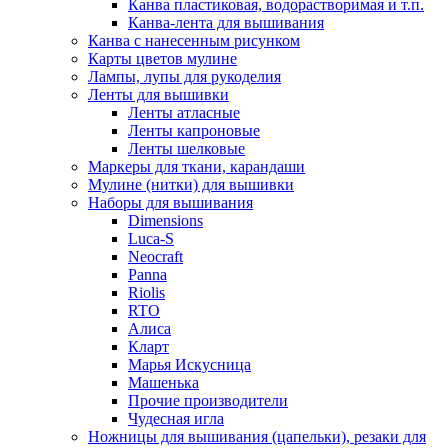
Канва пластиковая, водорастворимая и т.п.
Канва-лента для вышивания
Канва с нанесенным рисунком
Карты цветов мулине
Лампы, лупы для рукоделия
Ленты для вышивки
Ленты атласные
Ленты капроновые
Ленты шелковые
Маркеры для ткани, карандаши
Мулине (нитки) для вышивки
Наборы для вышивания
Dimensions
Luca-S
Neocraft
Panna
Riolis
RTO
Алиса
Кларт
Марья Искусница
Машенька
Прочие производители
Чудесная игла
Ножницы для вышивания (цапельки), резаки для