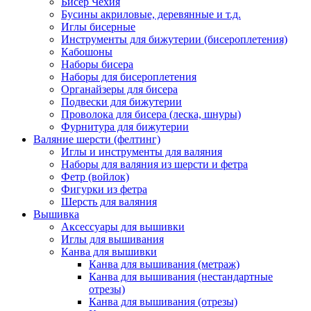
Бисер Чехия
Бусины акриловые, деревянные и т.д.
Иглы бисерные
Инструменты для бижутерии (бисероплетения)
Кабошоны
Наборы бисера
Наборы для бисероплетения
Органайзеры для бисера
Подвески для бижутерии
Проволока для бисера (леска, шнуры)
Фурнитура для бижутерии
Валяние шерсти (фелтинг)
Иглы и инструменты для валяния
Наборы для валяния из шерсти и фетра
Фетр (войлок)
Фигурки из фетра
Шерсть для валяния
Вышивка
Аксессуары для вышивки
Иглы для вышивания
Канва для вышивки
Канва для вышивания (метраж)
Канва для вышивания (нестандартные
отрезы)
Канва для вышивания (отрезы)