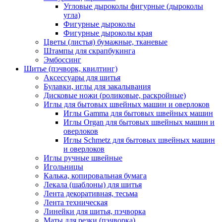
Угловые дыроколы фигурные (дыроколы
угла)
Фигурные дыроколы
Фигурные дыроколы края
Цветы (листья) бумажные, тканевые
Штампы для скрапбукинга
Эмбоссинг
Шитье (пэчворк, квилтинг)
Аксессуары для шитья
Булавки, иглы для закалывания
Дисковые ножи (роликовые, раскройные)
Иглы для бытовых швейных машин и оверлоков
Иглы Gamma для бытовых швейных машин
Иглы Organ для бытовых швейных машин и
оверлоков
Иглы Schmetz для бытовых швейных машин
и оверлоков
Иглы ручные швейные
Игольницы
Калька, копировальная бумага
Лекала (шаблоны) для шитья
Лента декоративная, тесьма
Лента техническая
Линейки для шитья, пэчворка
Маты для резки (пэчворка)