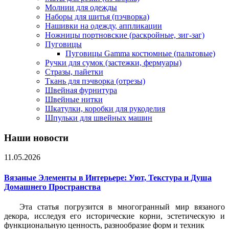
Молнии для одежды
Наборы для шитья (пэчворка)
Нашивки на одежду, аппликации
Ножницы портновские (раскройные, зиг-заг)
Пуговицы
Пуговицы Gamma костюмные (пальтовые)
Ручки для сумок (застежки, фермуары)
Стразы, пайетки
Ткань для пэчворка (отрезы)
Швейная фурнитура
Швейные нитки
Шкатулки, коробки для рукоделия
Шпульки для швейных машин
Наши новости
11.05.2026
Вязаные Элементы в Интерьере: Уют, Текстура и Душа
Домашнего Пространства
Эта статья погрузится в многогранный мир вязаного
декора, исследуя его исторические корни, эстетическую и
функциональную ценность, разнообразие форм и техник