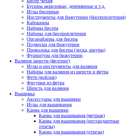
Бисер Чехия
Бусины акриловые, деревянные и т.д.
Иглы бисерные
Инструменты для бижутерии (бисероплетения)
Кабошоны
Наборы бисера
Наборы для бисероплетения
Органайзеры для бисера
Подвески для бижутерии
Проволока для бисера (леска, шнуры)
Фурнитура для бижутерии
Валяние шерсти (фелтинг)
Иглы и инструменты для валяния
Наборы для валяния из шерсти и фетра
Фетр (войлок)
Фигурки из фетра
Шерсть для валяния
Вышивка
Аксессуары для вышивки
Иглы для вышивания
Канва для вышивки
Канва для вышивания (метраж)
Канва для вышивания (нестандартные
отрезы)
Канва для вышивания (отрезы)