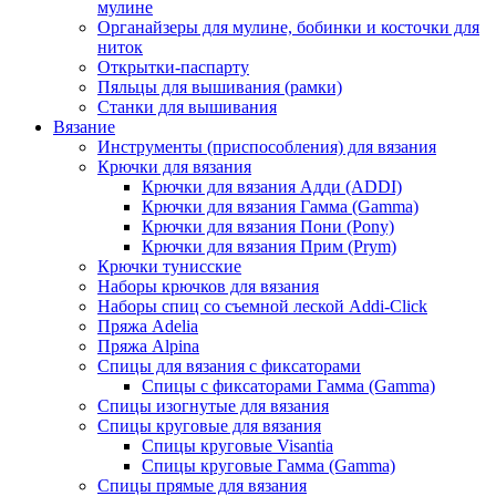
мулине
Органайзеры для мулине, бобинки и косточки для
ниток
Открытки-паспарту
Пяльцы для вышивания (рамки)
Станки для вышивания
Вязание
Инструменты (приспособления) для вязания
Крючки для вязания
Крючки для вязания Адди (ADDI)
Крючки для вязания Гамма (Gamma)
Крючки для вязания Пони (Pony)
Крючки для вязания Прим (Prym)
Крючки тунисские
Наборы крючков для вязания
Наборы спиц со съемной леской Addi-Click
Пряжа Adelia
Пряжа Alpina
Спицы для вязания с фиксаторами
Спицы с фиксаторами Гамма (Gamma)
Спицы изогнутые для вязания
Спицы круговые для вязания
Спицы круговые Visantia
Спицы круговые Гамма (Gamma)
Спицы прямые для вязания