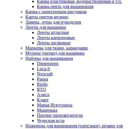
Канва пластиковая, водорастворимая и т.п.
Канва-лента для вышивания
Канва с нанесенным рисунком
Карты цветов мулине
Лампы, лупы для рукоделия
Ленты для вышивки
Ленты атласные
Ленты капроновые
Ленты шелковые
Маркеры для ткани, карандаши
Мулине (нитки) для вышивки
Наборы для вышивания
Dimensions
Luca-S
Neocraft
Panna
Riolis
RTO
Алиса
Кларт
Марья Искусница
Машенька
Прочие производители
Чудесная игла
Ножницы для вышивания (цапельки), резаки для