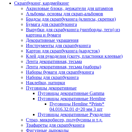
Скрапбукинг, кардмейкинг
Акриловые блоки, держатели для штампов
Альбомы, основы для скрап-альбомов
Брадсы для скрапбукинга (клипсы, скрепки)
Бумага для скрапбукинга
Вырубки для скрабукинга (чипборды, теги) из
картона и бумаги
Декоративные украшения
Инструменты для скрапбукинга
Картон для скрапбукинга (кардсток)
Клей для рукоделия (скотч, пластинки клеевые)
Лента декоративная, тесьма
Лента декоративная, тесьма (наборы)
Наборы бумаги для скрапбукинга
Наборы для скрапбукинга
Наклейки, натирки
Пуговицы декоративные
Пуговицы декоративные Gamma
Пуговицы декоративные Hemline
Пуговицы Hemline *Prints*
04.016.32.01 d=20 мм 3 шт
Пуговицы декоративные Рукоделие
Страз, микробисер, полубусины и т.д.
Трафареты для скрапбукинга
Фигурные дыроколы