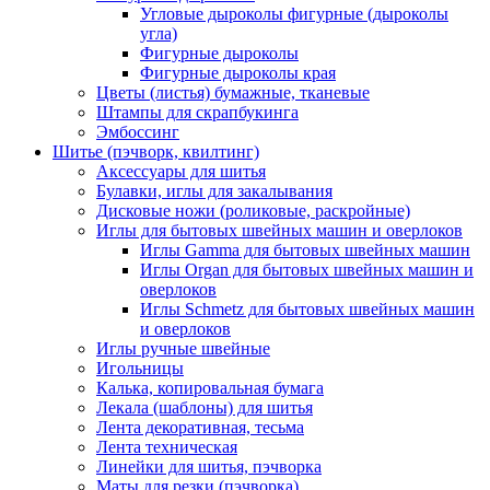
Угловые дыроколы фигурные (дыроколы
угла)
Фигурные дыроколы
Фигурные дыроколы края
Цветы (листья) бумажные, тканевые
Штампы для скрапбукинга
Эмбоссинг
Шитье (пэчворк, квилтинг)
Аксессуары для шитья
Булавки, иглы для закалывания
Дисковые ножи (роликовые, раскройные)
Иглы для бытовых швейных машин и оверлоков
Иглы Gamma для бытовых швейных машин
Иглы Organ для бытовых швейных машин и
оверлоков
Иглы Schmetz для бытовых швейных машин
и оверлоков
Иглы ручные швейные
Игольницы
Калька, копировальная бумага
Лекала (шаблоны) для шитья
Лента декоративная, тесьма
Лента техническая
Линейки для шитья, пэчворка
Маты для резки (пэчворка)