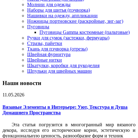
Молнии для одежды
Наборы для шитья (пэчворка)
Нашивки на одежду, аппликации
Ножницы портновские (раскройные, зиг-заг)
Пуговицы
Пуговицы Gamma костюмные (пальтовые)
Ручки для сумок (застежки, фермуары)
Стразы, пайетки
Ткань для пэчворка (отрезы)
Швейная фурнитура
Швейные нитки
Шкатулки, коробки для рукоделия
Шпульки для швейных машин
Наши новости
11.05.2026
Вязаные Элементы в Интерьере: Уют, Текстура и Душа
Домашнего Пространства
Эта статья погрузится в многогранный мир вязаного
декора, исследуя его исторические корни, эстетическую и
функциональную ценность, разнообразие форм и техник