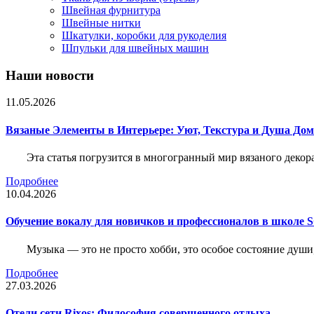
Швейная фурнитура
Швейные нитки
Шкатулки, коробки для рукоделия
Шпульки для швейных машин
Наши новости
11.05.2026
Вязаные Элементы в Интерьере: Уют, Текстура и Душа До
Эта статья погрузится в многогранный мир вязаного декор
Подробнее
10.04.2026
Обучение вокалу для новичков и профессионалов в школе
Музыка — это не просто хобби, это особое состояние души
Подробнее
27.03.2026
Отели сети Rixos: Философия совершенного отдыха