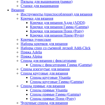
Пяльцы для вышивания (рамки)
Станки для вышивания
Вязание
Инструменты (приспособления) для вязания
Крючки для вязания
Крючки для вязания Адди (ADDI)
Крючки для вязания Гамма (Gamma)
Крючки для вязания Пони (Pony)
Крючки для вязания Прим (Prym)
Крючки тунисские
Наборы крючков для вязания
Наборы спиц со съемной леской Addi-Click
Пряжа Adelia
Пряжа Alpina
Спицы для вязания с фиксаторами
Спицы с фиксаторами Гамма (Gamma)
Спицы изогнутые для вязания
Спицы круговые для вязания
Спицы круговые Visantia
Спицы круговые Гамма (Gamma)
Спицы прямые для вязания
Спицы прямые Visantia
Спицы прямые Гамма (Gamma)
Спицы прямые Пони (Pony)
Чулочные спицы для вязания