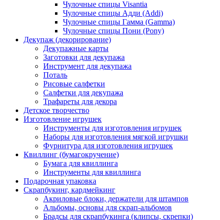
Чулочные спицы Visantia
Чулочные спицы Адди (Addi)
Чулочные спицы Гамма (Gamma)
Чулочные спицы Пони (Pony)
Декупаж (декорирование)
Декупажные карты
Заготовки для декупажа
Инструмент для декупажа
Поталь
Рисовые салфетки
Салфетки для декупажа
Трафареты для декора
Детское творчество
Изготовление игрушек
Инструменты для изготовления игрушек
Наборы для изготовления мягкой игрушки
Фурнитура для изготовления игрушек
Квиллинг (бумагокручение)
Бумага для квиллинга
Инструменты для квиллинга
Подарочная упаковка
Скрапбукинг, кардмейкинг
Акриловые блоки, держатели для штампов
Альбомы, основы для скрап-альбомов
Брадсы для скрапбукинга (клипсы, скрепки)