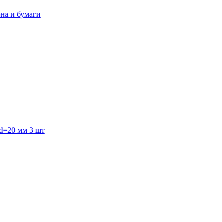
она и бумаги
 d=20 мм 3 шт