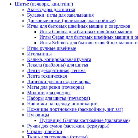
Шитье (пэчворк, квилтинг)
Аксессуары для шитья
Булавки, иглы для закалывания
Дисковые ножи (роликовые, раскройные)
Иглы для бытовых швейных машин и оверлоков
Иглы Gamma для бытовых швейных машин
Иглы Organ для бытовых швейных машин и о
Иглы Schmetz для бытовых швейных машин и
Иглы ручные швейные
Игольницы
Калька, копировальная бумага
Лекала (шаблоны) для шитья
Лента декоративная, тесьма
Лента техническая
Линейки для шитья, пэчворка
Маты для резки (пэчворка)
Молнии для одежды
Наборы для шитья (пэчворка)
Нашивки на одежду, аппликации
Ножницы портновские (раскройные, зиг-заг)
Пуговицы
Пуговицы Gamma костюмные (пальтовые)
Ручки для сумок (застежки, фермуары)
Стразы, пайетки
Ткань для пэчворка (отрезы)