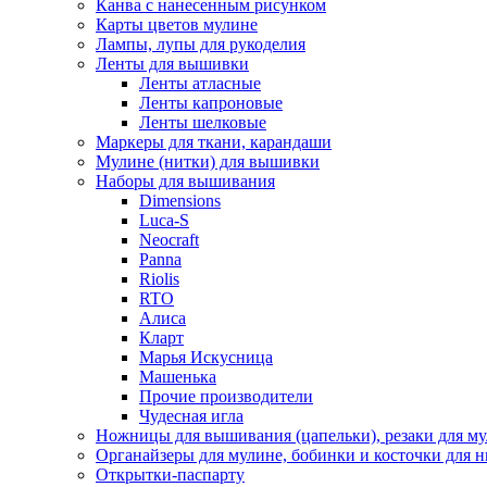
Канва с нанесенным рисунком
Карты цветов мулине
Лампы, лупы для рукоделия
Ленты для вышивки
Ленты атласные
Ленты капроновые
Ленты шелковые
Маркеры для ткани, карандаши
Мулине (нитки) для вышивки
Наборы для вышивания
Dimensions
Luca-S
Neocraft
Panna
Riolis
RTO
Алиса
Кларт
Марья Искусница
Машенька
Прочие производители
Чудесная игла
Ножницы для вышивания (цапельки), резаки для м
Органайзеры для мулине, бобинки и косточки для н
Открытки-паспарту