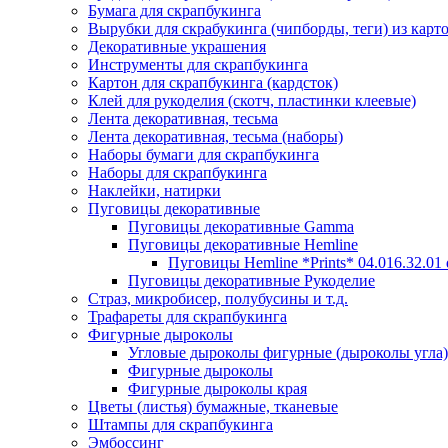
Бумага для скрапбукинга
Вырубки для скрабукинга (чипборды, теги) из карт
Декоративные украшения
Инструменты для скрапбукинга
Картон для скрапбукинга (кардсток)
Клей для рукоделия (скотч, пластинки клеевые)
Лента декоративная, тесьма
Лента декоративная, тесьма (наборы)
Наборы бумаги для скрапбукинга
Наборы для скрапбукинга
Наклейки, натирки
Пуговицы декоративные
Пуговицы декоративные Gamma
Пуговицы декоративные Hemline
Пуговицы Hemline *Prints* 04.016.32.01
Пуговицы декоративные Рукоделие
Страз, микробисер, полубусины и т.д.
Трафареты для скрапбукинга
Фигурные дыроколы
Угловые дыроколы фигурные (дыроколы угла)
Фигурные дыроколы
Фигурные дыроколы края
Цветы (листья) бумажные, тканевые
Штампы для скрапбукинга
Эмбоссинг