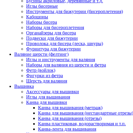
Бусины акриловые, деревянные и т.д.
Иглы бисерные
Инструменты для бижутерии (бисероплетения)
Кабошоны
Наборы бисера
Наборы для бисероплетения
Органайзеры для бисера
Подвески для бижутерии
Проволока для бисера (леска, шнуры)
Фурнитура для бижутерии
Валяние шерсти (фелтинг)
Иглы и инструменты для валяния
Наборы для валяния из шерсти и фетра
Фетр (войлок)
Фигурки из фетра
Шерсть для валяния
Вышивка
Аксессуары для вышивки
Иглы для вышивания
Канва для вышивки
Канва для вышивания (метраж)
Канва для вышивания (нестандартные отрезы
Канва для вышивания (отрезы)
Канва пластиковая, водорастворимая и т.п.
Канва-лента для вышивания