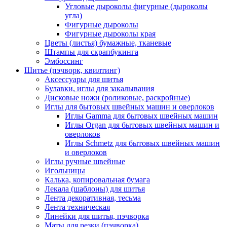
Угловые дыроколы фигурные (дыроколы
угла)
Фигурные дыроколы
Фигурные дыроколы края
Цветы (листья) бумажные, тканевые
Штампы для скрапбукинга
Эмбоссинг
Шитье (пэчворк, квилтинг)
Аксессуары для шитья
Булавки, иглы для закалывания
Дисковые ножи (роликовые, раскройные)
Иглы для бытовых швейных машин и оверлоков
Иглы Gamma для бытовых швейных машин
Иглы Organ для бытовых швейных машин и
оверлоков
Иглы Schmetz для бытовых швейных машин
и оверлоков
Иглы ручные швейные
Игольницы
Калька, копировальная бумага
Лекала (шаблоны) для шитья
Лента декоративная, тесьма
Лента техническая
Линейки для шитья, пэчворка
Маты для резки (пэчворка)