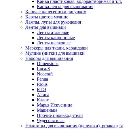
Канва пластиковая, водорастворимая и т.п.
Канва-лента для вышивания
Канва с нанесенным рисунком
Карты цветов мулине
Лампы, лупы для рукоделия
Ленты для вышивки
Ленты атласные
Ленты капроновые
Ленты шелковые
Маркеры для ткани, карандаши
Мулине (нитки) для вышивки
Наборы для вышивания
Dimensions
Luca-S
Neocraft
Panna
Riolis
RTO
Алиса
Кларт
Марья Искусница
Машенька
Прочие производители
Чудесная игла
Ножницы для вышивания (цапельки), резаки для