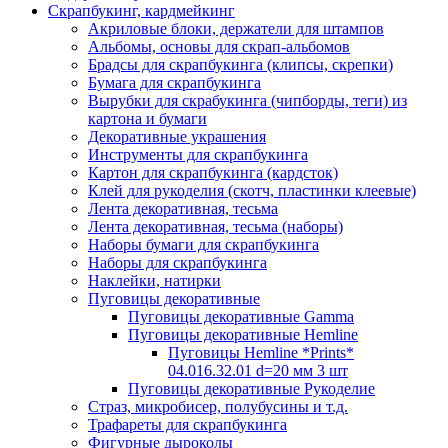
Скрапбукинг, кардмейкинг
Акриловые блоки, держатели для штампов
Альбомы, основы для скрап-альбомов
Брадсы для скрапбукинга (клипсы, скрепки)
Бумага для скрапбукинга
Вырубки для скрабукинга (чипборды, теги) из
картона и бумаги
Декоративные украшения
Инструменты для скрапбукинга
Картон для скрапбукинга (кардсток)
Клей для рукоделия (скотч, пластинки клеевые)
Лента декоративная, тесьма
Лента декоративная, тесьма (наборы)
Наборы бумаги для скрапбукинга
Наборы для скрапбукинга
Наклейки, натирки
Пуговицы декоративные
Пуговицы декоративные Gamma
Пуговицы декоративные Hemline
Пуговицы Hemline *Prints*
04.016.32.01 d=20 мм 3 шт
Пуговицы декоративные Рукоделие
Страз, микробисер, полубусины и т.д.
Трафареты для скрапбукинга
Фигурные дыроколы