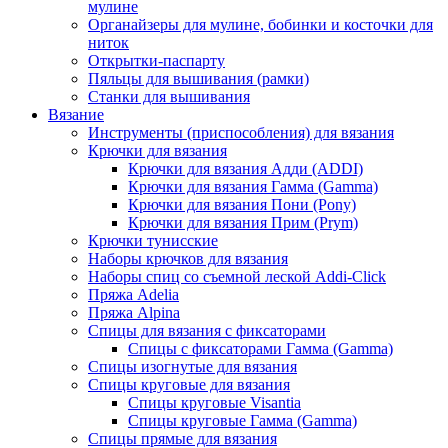
мулине
Органайзеры для мулине, бобинки и косточки для
ниток
Открытки-паспарту
Пяльцы для вышивания (рамки)
Станки для вышивания
Вязание
Инструменты (приспособления) для вязания
Крючки для вязания
Крючки для вязания Адди (ADDI)
Крючки для вязания Гамма (Gamma)
Крючки для вязания Пони (Pony)
Крючки для вязания Прим (Prym)
Крючки тунисские
Наборы крючков для вязания
Наборы спиц со съемной леской Addi-Click
Пряжа Adelia
Пряжа Alpina
Спицы для вязания с фиксаторами
Спицы с фиксаторами Гамма (Gamma)
Спицы изогнутые для вязания
Спицы круговые для вязания
Спицы круговые Visantia
Спицы круговые Гамма (Gamma)
Спицы прямые для вязания