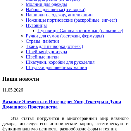
Молнии для одежды
Наборы для шитья (пэчворка)
Нашивки на одежду, аппликации
Ножницы портновские (раскройные, зиг-заг)
Пуговицы
Пуговицы Gamma костюмные (пальтовые)
Ручки для сумок (застежки, фермуары)
Стразы, пайетки
Ткань для пэчворка (отрезы)
Швейная фурнитура
Швейные нитки
Шкатулки, коробки для рукоделия
Шпульки для швейных машин
Наши новости
11.05.2026
Вязаные Элементы в Интерьере: Уют, Текстура и Душа
Домашнего Пространства
Эта статья погрузится в многогранный мир вязаного
декора, исследуя его исторические корни, эстетическую и
функциональную ценность, разнообразие форм и техник