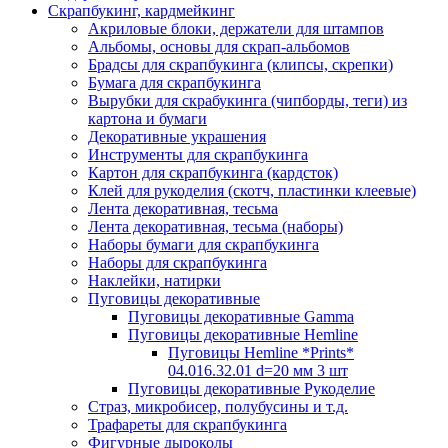
Скрапбукинг, кардмейкинг
Акриловые блоки, держатели для штампов
Альбомы, основы для скрап-альбомов
Брадсы для скрапбукинга (клипсы, скрепки)
Бумага для скрапбукинга
Вырубки для скрабукинга (чипборды, теги) из
картона и бумаги
Декоративные украшения
Инструменты для скрапбукинга
Картон для скрапбукинга (кардсток)
Клей для рукоделия (скотч, пластинки клеевые)
Лента декоративная, тесьма
Лента декоративная, тесьма (наборы)
Наборы бумаги для скрапбукинга
Наборы для скрапбукинга
Наклейки, натирки
Пуговицы декоративные
Пуговицы декоративные Gamma
Пуговицы декоративные Hemline
Пуговицы Hemline *Prints*
04.016.32.01 d=20 мм 3 шт
Пуговицы декоративные Рукоделие
Страз, микробисер, полубусины и т.д.
Трафареты для скрапбукинга
Фигурные дыроколы