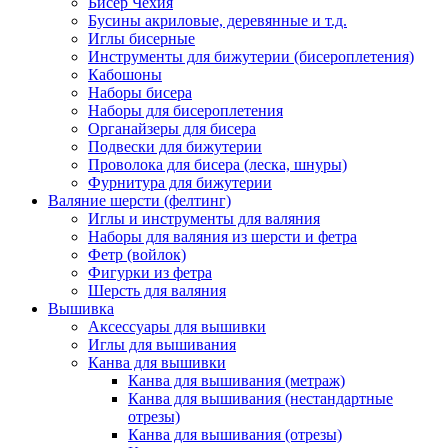
Бисер Чехия
Бусины акриловые, деревянные и т.д.
Иглы бисерные
Инструменты для бижутерии (бисероплетения)
Кабошоны
Наборы бисера
Наборы для бисероплетения
Органайзеры для бисера
Подвески для бижутерии
Проволока для бисера (леска, шнуры)
Фурнитура для бижутерии
Валяние шерсти (фелтинг)
Иглы и инструменты для валяния
Наборы для валяния из шерсти и фетра
Фетр (войлок)
Фигурки из фетра
Шерсть для валяния
Вышивка
Аксессуары для вышивки
Иглы для вышивания
Канва для вышивки
Канва для вышивания (метраж)
Канва для вышивания (нестандартные
отрезы)
Канва для вышивания (отрезы)