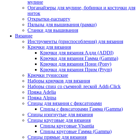
мулине
Органайзеры для мулине, бобинки и косточки для
ниток
Открытки-паспарту
Пяльцы для вышивания (рамки)
Станки для вышивания
Вязание
Инструменты (приспособления) для вязания
Крючки для вязания
Крючки для вязания Адди (ADDI)
Крючки для вязания Гамма (Gamma)
Крючки для вязания Пони (Pony)
Крючки для вязания Прим (Prym)
Крючки тунисские
Наборы крючков для вязания
Наборы спиц со съемной леской Addi-Click
Пряжа Adelia
Пряжа Alpina
Спицы для вязания с фиксаторами
Спицы с фиксаторами Гамма (Gamma)
Спицы изогнутые для вязания
Спицы круговые для вязания
Спицы круговые Visantia
Спицы круговые Гамма (Gamma)
Спицы прямые для вязания