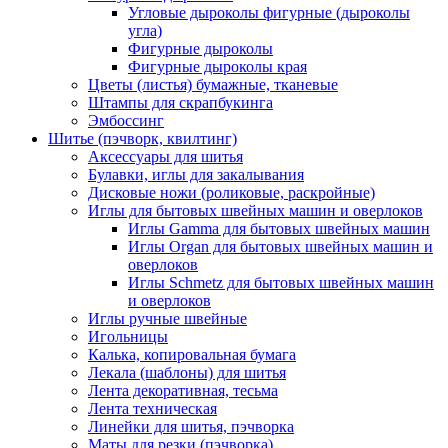
Угловые дыроколы фигурные (дыроколы
угла)
Фигурные дыроколы
Фигурные дыроколы края
Цветы (листья) бумажные, тканевые
Штампы для скрапбукинга
Эмбоссинг
Шитье (пэчворк, квилтинг)
Аксессуары для шитья
Булавки, иглы для закалывания
Дисковые ножи (роликовые, раскройные)
Иглы для бытовых швейных машин и оверлоков
Иглы Gamma для бытовых швейных машин
Иглы Organ для бытовых швейных машин и
оверлоков
Иглы Schmetz для бытовых швейных машин
и оверлоков
Иглы ручные швейные
Игольницы
Калька, копировальная бумага
Лекала (шаблоны) для шитья
Лента декоративная, тесьма
Лента техническая
Линейки для шитья, пэчворка
Маты для резки (пэчворка)