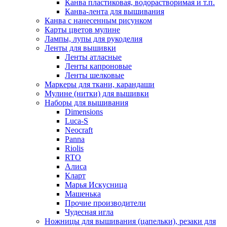
Канва пластиковая, водорастворимая и т.п.
Канва-лента для вышивания
Канва с нанесенным рисунком
Карты цветов мулине
Лампы, лупы для рукоделия
Ленты для вышивки
Ленты атласные
Ленты капроновые
Ленты шелковые
Маркеры для ткани, карандаши
Мулине (нитки) для вышивки
Наборы для вышивания
Dimensions
Luca-S
Neocraft
Panna
Riolis
RTO
Алиса
Кларт
Марья Искусница
Машенька
Прочие производители
Чудесная игла
Ножницы для вышивания (цапельки), резаки для