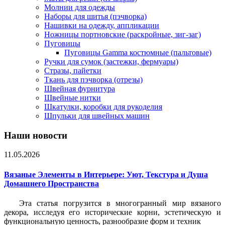
Молнии для одежды
Наборы для шитья (пэчворка)
Нашивки на одежду, аппликации
Ножницы портновские (раскройные, зиг-заг)
Пуговицы
Пуговицы Gamma костюмные (пальтовые)
Ручки для сумок (застежки, фермуары)
Стразы, пайетки
Ткань для пэчворка (отрезы)
Швейная фурнитура
Швейные нитки
Шкатулки, коробки для рукоделия
Шпульки для швейных машин
Наши новости
11.05.2026
Вязаные Элементы в Интерьере: Уют, Текстура и Душа
Домашнего Пространства
Эта статья погрузится в многогранный мир вязаного
декора, исследуя его исторические корни, эстетическую и
функциональную ценность, разнообразие форм и техник