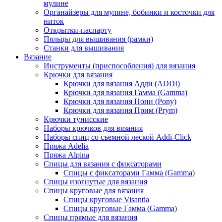
мулине
Органайзеры для мулине, бобинки и косточки для
ниток
Открытки-паспарту
Пяльцы для вышивания (рамки)
Станки для вышивания
Вязание
Инструменты (приспособления) для вязания
Крючки для вязания
Крючки для вязания Адди (ADDI)
Крючки для вязания Гамма (Gamma)
Крючки для вязания Пони (Pony)
Крючки для вязания Прим (Prym)
Крючки тунисские
Наборы крючков для вязания
Наборы спиц со съемной леской Addi-Click
Пряжа Adelia
Пряжа Alpina
Спицы для вязания с фиксаторами
Спицы с фиксаторами Гамма (Gamma)
Спицы изогнутые для вязания
Спицы круговые для вязания
Спицы круговые Visantia
Спицы круговые Гамма (Gamma)
Спицы прямые для вязания