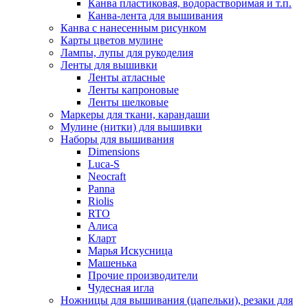
Канва пластиковая, водорастворимая и т.п.
Канва-лента для вышивания
Канва с нанесенным рисунком
Карты цветов мулине
Лампы, лупы для рукоделия
Ленты для вышивки
Ленты атласные
Ленты капроновые
Ленты шелковые
Маркеры для ткани, карандаши
Мулине (нитки) для вышивки
Наборы для вышивания
Dimensions
Luca-S
Neocraft
Panna
Riolis
RTO
Алиса
Кларт
Марья Искусница
Машенька
Прочие производители
Чудесная игла
Ножницы для вышивания (цапельки), резаки для