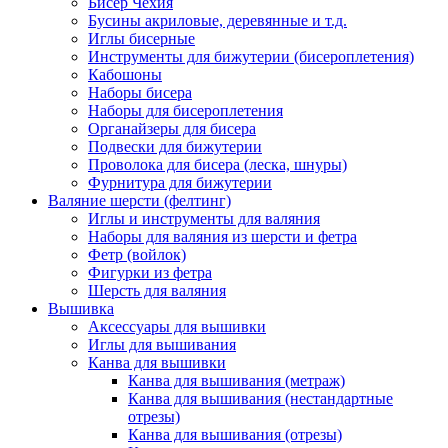
Бисер Чехия
Бусины акриловые, деревянные и т.д.
Иглы бисерные
Инструменты для бижутерии (бисероплетения)
Кабошоны
Наборы бисера
Наборы для бисероплетения
Органайзеры для бисера
Подвески для бижутерии
Проволока для бисера (леска, шнуры)
Фурнитура для бижутерии
Валяние шерсти (фелтинг)
Иглы и инструменты для валяния
Наборы для валяния из шерсти и фетра
Фетр (войлок)
Фигурки из фетра
Шерсть для валяния
Вышивка
Аксессуары для вышивки
Иглы для вышивания
Канва для вышивки
Канва для вышивания (метраж)
Канва для вышивания (нестандартные
отрезы)
Канва для вышивания (отрезы)