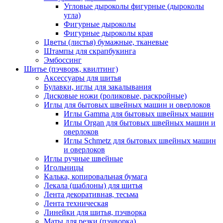
Угловые дыроколы фигурные (дыроколы
угла)
Фигурные дыроколы
Фигурные дыроколы края
Цветы (листья) бумажные, тканевые
Штампы для скрапбукинга
Эмбоссинг
Шитье (пэчворк, квилтинг)
Аксессуары для шитья
Булавки, иглы для закалывания
Дисковые ножи (роликовые, раскройные)
Иглы для бытовых швейных машин и оверлоков
Иглы Gamma для бытовых швейных машин
Иглы Organ для бытовых швейных машин и
оверлоков
Иглы Schmetz для бытовых швейных машин
и оверлоков
Иглы ручные швейные
Игольницы
Калька, копировальная бумага
Лекала (шаблоны) для шитья
Лента декоративная, тесьма
Лента техническая
Линейки для шитья, пэчворка
Маты для резки (пэчворка)