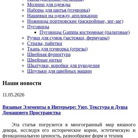
Молнии для одежды
Наборы для шитья (пэчворка)
Нашивки на одежду, аппликации
Ножницы портновские (раскройные, зиг-заг)
Пуговицы
Пуговицы Gamma костюмные (пальтовые)
Ручки для сумок (застежки, фермуары)
Стразы, пайетки
Ткань для пэчворка (отрезы)
Швейная фурнитура
Швейные нитки
Шкатулки, коробки для рукоделия
Шпульки для швейных машин
Наши новости
11.05.2026
Вязаные Элементы в Интерьере: Уют, Текстура и Душа
Домашнего Пространства
Эта статья погрузится в многогранный мир вязаного
декора, исследуя его исторические корни, эстетическую и
функциональную ценность, разнообразие форм и техник