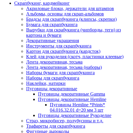
Скрапбукинг, кардмейкинг
Акриловые блоки, держатели для штампов
Альбомы, основы для скрап-альбомов
Брадсы для скрапбукинга (клипсы, скрепки)
Бумага для скрапбукинга
Вырубки для скрабукинга (чипборды, теги) из
картона и бумаги
Декоративные украшения
Инструменты для скрапбукинга
Картон для скрапбукинга (кардсток)
Клей для рукоделия (скотч, пластинки клеевые)
Лента декоративная, тесьма
Лента декоративная, тесьма (наборы)
Наборы бумаги для скрапбукинга
Наборы для скрапбукинга
Наклейки, натирки
Пуговицы декоративные
Пуговицы декоративные Gamma
Пуговицы декоративные Hemline
Пуговицы Hemline *Prints*
04.016.32.01 d=20 мм 3 шт
Пуговицы декоративные Рукоделие
Страз, микробисер, полубусины и т.д.
Трафареты для скрапбукинга
Фигурные дыроколы