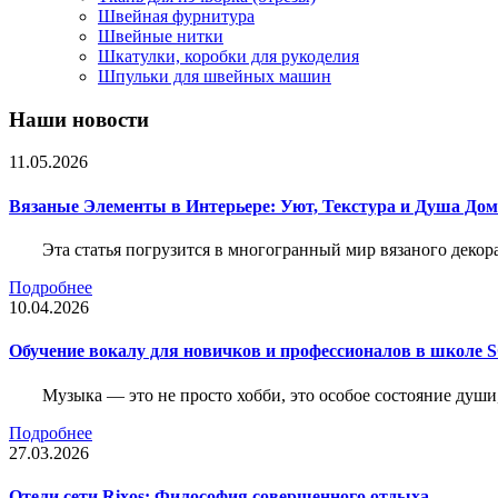
Швейная фурнитура
Швейные нитки
Шкатулки, коробки для рукоделия
Шпульки для швейных машин
Наши новости
11.05.2026
Вязаные Элементы в Интерьере: Уют, Текстура и Душа До
Эта статья погрузится в многогранный мир вязаного декор
Подробнее
10.04.2026
Обучение вокалу для новичков и профессионалов в школе
Музыка — это не просто хобби, это особое состояние души
Подробнее
27.03.2026
Отели сети Rixos: Философия совершенного отдыха