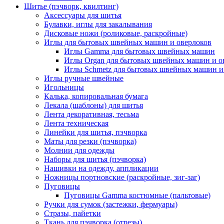
Шитье (пэчворк, квилтинг)
Аксессуары для шитья
Булавки, иглы для закалывания
Дисковые ножи (роликовые, раскройные)
Иглы для бытовых швейных машин и оверлоков
Иглы Gamma для бытовых швейных машин
Иглы Organ для бытовых швейных машин и о
Иглы Schmetz для бытовых швейных машин и
Иглы ручные швейные
Игольницы
Калька, копировальная бумага
Лекала (шаблоны) для шитья
Лента декоративная, тесьма
Лента техническая
Линейки для шитья, пэчворка
Маты для резки (пэчворка)
Молнии для одежды
Наборы для шитья (пэчворка)
Нашивки на одежду, аппликации
Ножницы портновские (раскройные, зиг-заг)
Пуговицы
Пуговицы Gamma костюмные (пальтовые)
Ручки для сумок (застежки, фермуары)
Стразы, пайетки
Ткань для пэчворка (отрезы)