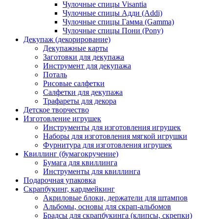
Чулочные спицы Visantia
Чулочные спицы Адди (Addi)
Чулочные спицы Гамма (Gamma)
Чулочные спицы Пони (Pony)
Декупаж (декорирование)
Декупажные карты
Заготовки для декупажа
Инструмент для декупажа
Поталь
Рисовые салфетки
Салфетки для декупажа
Трафареты для декора
Детское творчество
Изготовление игрушек
Инструменты для изготовления игрушек
Наборы для изготовления мягкой игрушки
Фурнитура для изготовления игрушек
Квиллинг (бумагокручение)
Бумага для квиллинга
Инструменты для квиллинга
Подарочная упаковка
Скрапбукинг, кардмейкинг
Акриловые блоки, держатели для штампов
Альбомы, основы для скрап-альбомов
Брадсы для скрапбукинга (клипсы, скрепки)