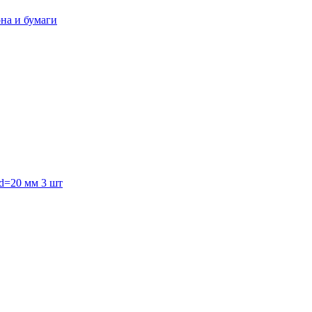
она и бумаги
 d=20 мм 3 шт