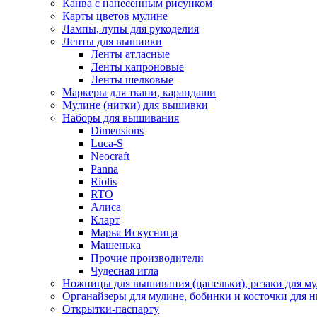
Канва с нанесенным рисунком
Карты цветов мулине
Лампы, лупы для рукоделия
Ленты для вышивки
Ленты атласные
Ленты капроновые
Ленты шелковые
Маркеры для ткани, карандаши
Мулине (нитки) для вышивки
Наборы для вышивания
Dimensions
Luca-S
Neocraft
Panna
Riolis
RTO
Алиса
Кларт
Марья Искусница
Машенька
Прочие производители
Чудесная игла
Ножницы для вышивания (цапельки), резаки для м
Органайзеры для мулине, бобинки и косточки для н
Открытки-паспарту