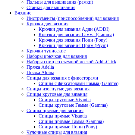
Пяльцы для вышивания (рамки)
Станки для вышивания
Вязание
Инструменты (приспособления) для вязания
Крючки для вязания
Крючки для вязания Адди (ADDI)
Крючки для вязания Гамма (Gamma)
Крючки для вязания Пони (Pony)
Крючки для вязания Прим (Prym)
Крючки тунисские
Наборы крючков для вязания
Наборы спиц со съемной леской Addi-Click
Пряжа Adelia
Пряжа Alpina
Спицы для вязания с фиксаторами
Спицы с фиксаторами Гамма (Gamma)
Спицы изогнутые для вязания
Спицы круговые для вязания
Спицы круговые Visantia
Спицы круговые Гамма (Gamma)
Спицы прямые для вязания
Спицы прямые Visantia
Спицы прямые Гамма (Gamma)
Спицы прямые Пони (Pony)
Чулочные спицы для вязания