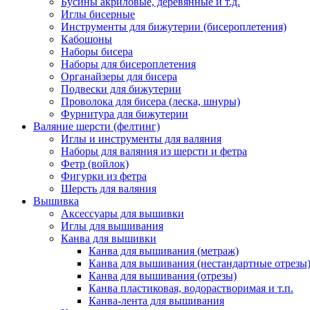
Бусины акриловые, деревянные и т.д.
Иглы бисерные
Инструменты для бижутерии (бисероплетения)
Кабошоны
Наборы бисера
Наборы для бисероплетения
Органайзеры для бисера
Подвески для бижутерии
Проволока для бисера (леска, шнуры)
Фурнитура для бижутерии
Валяние шерсти (фелтинг)
Иглы и инструменты для валяния
Наборы для валяния из шерсти и фетра
Фетр (войлок)
Фигурки из фетра
Шерсть для валяния
Вышивка
Аксессуары для вышивки
Иглы для вышивания
Канва для вышивки
Канва для вышивания (метраж)
Канва для вышивания (нестандартные отрезы
Канва для вышивания (отрезы)
Канва пластиковая, водорастворимая и т.п.
Канва-лента для вышивания