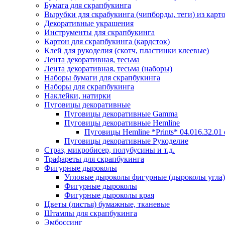
Бумага для скрапбукинга
Вырубки для скрабукинга (чипборды, теги) из карт
Декоративные украшения
Инструменты для скрапбукинга
Картон для скрапбукинга (кардсток)
Клей для рукоделия (скотч, пластинки клеевые)
Лента декоративная, тесьма
Лента декоративная, тесьма (наборы)
Наборы бумаги для скрапбукинга
Наборы для скрапбукинга
Наклейки, натирки
Пуговицы декоративные
Пуговицы декоративные Gamma
Пуговицы декоративные Hemline
Пуговицы Hemline *Prints* 04.016.32.01
Пуговицы декоративные Рукоделие
Страз, микробисер, полубусины и т.д.
Трафареты для скрапбукинга
Фигурные дыроколы
Угловые дыроколы фигурные (дыроколы угла)
Фигурные дыроколы
Фигурные дыроколы края
Цветы (листья) бумажные, тканевые
Штампы для скрапбукинга
Эмбоссинг