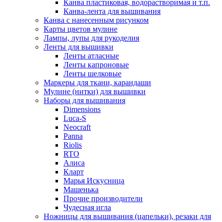
Канва пластиковая, водорастворимая и т.п.
Канва-лента для вышивания
Канва с нанесенным рисунком
Карты цветов мулине
Лампы, лупы для рукоделия
Ленты для вышивки
Ленты атласные
Ленты капроновые
Ленты шелковые
Маркеры для ткани, карандаши
Мулине (нитки) для вышивки
Наборы для вышивания
Dimensions
Luca-S
Neocraft
Panna
Riolis
RTO
Алиса
Кларт
Марья Искусница
Машенька
Прочие производители
Чудесная игла
Ножницы для вышивания (цапельки), резаки для