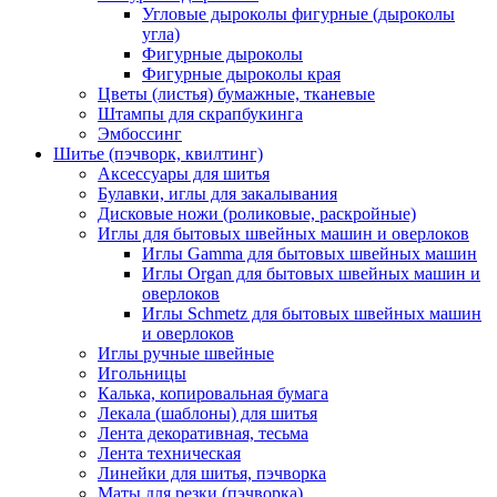
Угловые дыроколы фигурные (дыроколы
угла)
Фигурные дыроколы
Фигурные дыроколы края
Цветы (листья) бумажные, тканевые
Штампы для скрапбукинга
Эмбоссинг
Шитье (пэчворк, квилтинг)
Аксессуары для шитья
Булавки, иглы для закалывания
Дисковые ножи (роликовые, раскройные)
Иглы для бытовых швейных машин и оверлоков
Иглы Gamma для бытовых швейных машин
Иглы Organ для бытовых швейных машин и
оверлоков
Иглы Schmetz для бытовых швейных машин
и оверлоков
Иглы ручные швейные
Игольницы
Калька, копировальная бумага
Лекала (шаблоны) для шитья
Лента декоративная, тесьма
Лента техническая
Линейки для шитья, пэчворка
Маты для резки (пэчворка)