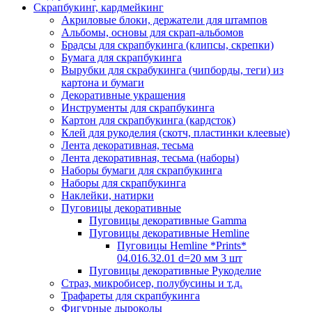
Скрапбукинг, кардмейкинг
Акриловые блоки, держатели для штампов
Альбомы, основы для скрап-альбомов
Брадсы для скрапбукинга (клипсы, скрепки)
Бумага для скрапбукинга
Вырубки для скрабукинга (чипборды, теги) из
картона и бумаги
Декоративные украшения
Инструменты для скрапбукинга
Картон для скрапбукинга (кардсток)
Клей для рукоделия (скотч, пластинки клеевые)
Лента декоративная, тесьма
Лента декоративная, тесьма (наборы)
Наборы бумаги для скрапбукинга
Наборы для скрапбукинга
Наклейки, натирки
Пуговицы декоративные
Пуговицы декоративные Gamma
Пуговицы декоративные Hemline
Пуговицы Hemline *Prints*
04.016.32.01 d=20 мм 3 шт
Пуговицы декоративные Рукоделие
Страз, микробисер, полубусины и т.д.
Трафареты для скрапбукинга
Фигурные дыроколы