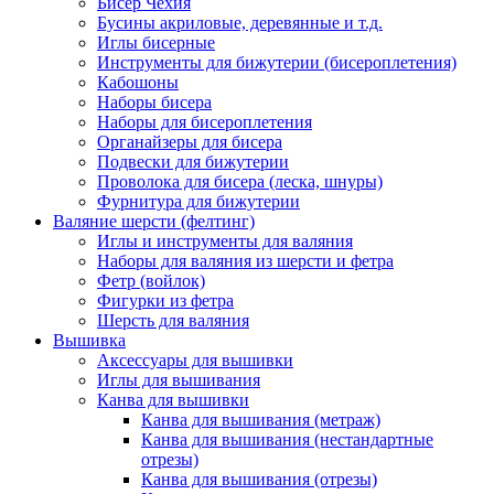
Бисер Чехия
Бусины акриловые, деревянные и т.д.
Иглы бисерные
Инструменты для бижутерии (бисероплетения)
Кабошоны
Наборы бисера
Наборы для бисероплетения
Органайзеры для бисера
Подвески для бижутерии
Проволока для бисера (леска, шнуры)
Фурнитура для бижутерии
Валяние шерсти (фелтинг)
Иглы и инструменты для валяния
Наборы для валяния из шерсти и фетра
Фетр (войлок)
Фигурки из фетра
Шерсть для валяния
Вышивка
Аксессуары для вышивки
Иглы для вышивания
Канва для вышивки
Канва для вышивания (метраж)
Канва для вышивания (нестандартные
отрезы)
Канва для вышивания (отрезы)