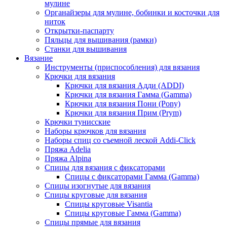
мулине
Органайзеры для мулине, бобинки и косточки для
ниток
Открытки-паспарту
Пяльцы для вышивания (рамки)
Станки для вышивания
Вязание
Инструменты (приспособления) для вязания
Крючки для вязания
Крючки для вязания Адди (ADDI)
Крючки для вязания Гамма (Gamma)
Крючки для вязания Пони (Pony)
Крючки для вязания Прим (Prym)
Крючки тунисские
Наборы крючков для вязания
Наборы спиц со съемной леской Addi-Click
Пряжа Adelia
Пряжа Alpina
Спицы для вязания с фиксаторами
Спицы с фиксаторами Гамма (Gamma)
Спицы изогнутые для вязания
Спицы круговые для вязания
Спицы круговые Visantia
Спицы круговые Гамма (Gamma)
Спицы прямые для вязания