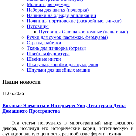
Молнии для одежды
Наборы для шитья (пэчворка)
Нашивки на одежду, аппликации
Ножницы портновские (раскройные, зиг-заг)
Пуговицы
Пуговицы Gamma костюмные (пальтовые)
Ручки для сумок (застежки, фермуары)
Стразы, пайетки
Ткань для пэчворка (отрезы)
Швейная фурнитура
Швейные нитки
Шкатулки, коробки для рукоделия
Шпульки для швейных машин
Наши новости
11.05.2026
Вязаные Элементы в Интерьере: Уют, Текстура и Душа
Домашнего Пространства
Эта статья погрузится в многогранный мир вязаного
декора, исследуя его исторические корни, эстетическую и
функциональную ценность, разнообразие форм и техник