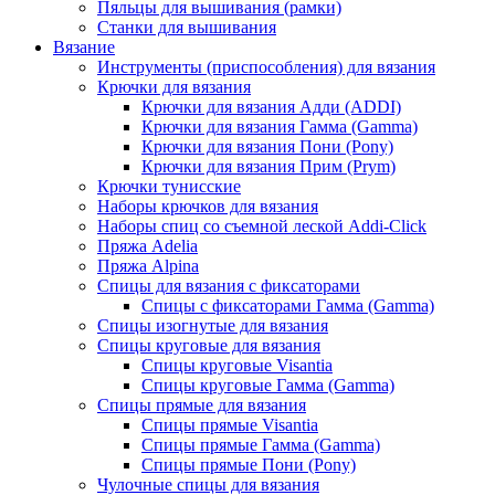
Пяльцы для вышивания (рамки)
Станки для вышивания
Вязание
Инструменты (приспособления) для вязания
Крючки для вязания
Крючки для вязания Адди (ADDI)
Крючки для вязания Гамма (Gamma)
Крючки для вязания Пони (Pony)
Крючки для вязания Прим (Prym)
Крючки тунисские
Наборы крючков для вязания
Наборы спиц со съемной леской Addi-Click
Пряжа Adelia
Пряжа Alpina
Спицы для вязания с фиксаторами
Спицы с фиксаторами Гамма (Gamma)
Спицы изогнутые для вязания
Спицы круговые для вязания
Спицы круговые Visantia
Спицы круговые Гамма (Gamma)
Спицы прямые для вязания
Спицы прямые Visantia
Спицы прямые Гамма (Gamma)
Спицы прямые Пони (Pony)
Чулочные спицы для вязания