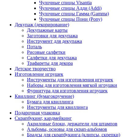
Чулочные спицы Visantia
Чулочные спицы Адди (Addi)
Чулочные спицы Гамма (Gamma)
Чулочные спицы Пони (Pony)
Декупаж (декорирование)
Декупажные карты
Заготовки для декупажа
Инструмент для декупажа
Поталь
Рисовые салфетки
Салфетки для декупажа
Трафареты для декора
Детское творчество
Изготовление игрушек
Инструменты для изготовления игрушек
Наборы для изготовления мягкой игрушки
Фурнитура для изготовления игрушек
Квиллинг (бумагокручение)
Бумага для квиллинга
Инструменты для квиллинга
Подарочная упаковка
Скрапбукинг, кардмейкинг
Акриловые блоки, держатели для штампов
Альбомы, основы для скрап-альбомов
Брадсы для скрапбукинга (клипсы, скрепки)