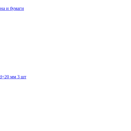
она и бумаги
 d=20 мм 3 шт