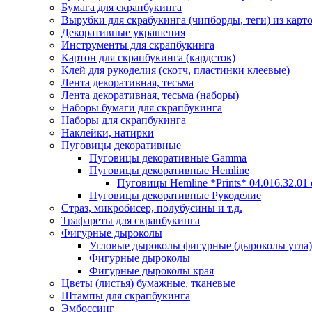
Бумага для скрапбукинга
Вырубки для скрабукинга (чипборды, теги) из карт
Декоративные украшения
Инструменты для скрапбукинга
Картон для скрапбукинга (кардсток)
Клей для рукоделия (скотч, пластинки клеевые)
Лента декоративная, тесьма
Лента декоративная, тесьма (наборы)
Наборы бумаги для скрапбукинга
Наборы для скрапбукинга
Наклейки, натирки
Пуговицы декоративные
Пуговицы декоративные Gamma
Пуговицы декоративные Hemline
Пуговицы Hemline *Prints* 04.016.32.01
Пуговицы декоративные Рукоделие
Страз, микробисер, полубусины и т.д.
Трафареты для скрапбукинга
Фигурные дыроколы
Угловые дыроколы фигурные (дыроколы угла)
Фигурные дыроколы
Фигурные дыроколы края
Цветы (листья) бумажные, тканевые
Штампы для скрапбукинга
Эмбоссинг