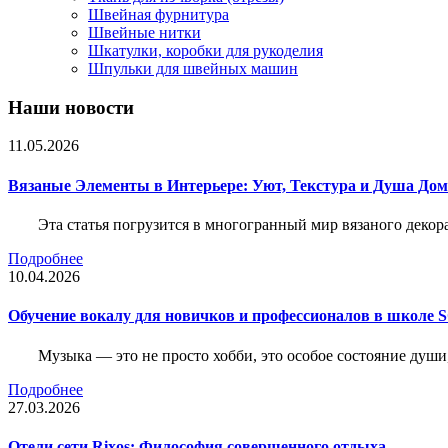
Швейная фурнитура
Швейные нитки
Шкатулки, коробки для рукоделия
Шпульки для швейных машин
Наши новости
11.05.2026
Вязаные Элементы в Интерьере: Уют, Текстура и Душа До
Эта статья погрузится в многогранный мир вязаного декор
Подробнее
10.04.2026
Обучение вокалу для новичков и профессионалов в школе
Музыка — это не просто хобби, это особое состояние души
Подробнее
27.03.2026
Отели сети Rixos: Философия совершенного отдыха