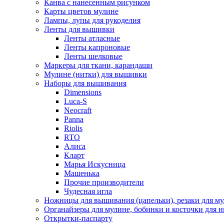
Канва с нанесенным рисунком
Карты цветов мулине
Лампы, лупы для рукоделия
Ленты для вышивки
Ленты атласные
Ленты капроновые
Ленты шелковые
Маркеры для ткани, карандаши
Мулине (нитки) для вышивки
Наборы для вышивания
Dimensions
Luca-S
Neocraft
Panna
Riolis
RTO
Алиса
Кларт
Марья Искусница
Машенька
Прочие производители
Чудесная игла
Ножницы для вышивания (цапельки), резаки для м
Органайзеры для мулине, бобинки и косточки для н
Открытки-паспарту