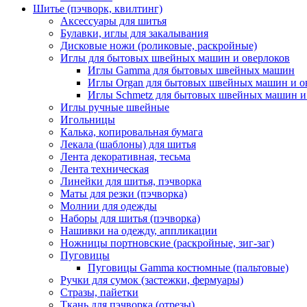
Шитье (пэчворк, квилтинг)
Аксессуары для шитья
Булавки, иглы для закалывания
Дисковые ножи (роликовые, раскройные)
Иглы для бытовых швейных машин и оверлоков
Иглы Gamma для бытовых швейных машин
Иглы Organ для бытовых швейных машин и о
Иглы Schmetz для бытовых швейных машин и
Иглы ручные швейные
Игольницы
Калька, копировальная бумага
Лекала (шаблоны) для шитья
Лента декоративная, тесьма
Лента техническая
Линейки для шитья, пэчворка
Маты для резки (пэчворка)
Молнии для одежды
Наборы для шитья (пэчворка)
Нашивки на одежду, аппликации
Ножницы портновские (раскройные, зиг-заг)
Пуговицы
Пуговицы Gamma костюмные (пальтовые)
Ручки для сумок (застежки, фермуары)
Стразы, пайетки
Ткань для пэчворка (отрезы)