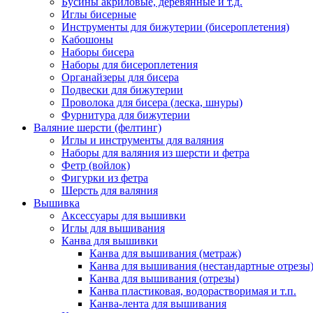
Бусины акриловые, деревянные и т.д.
Иглы бисерные
Инструменты для бижутерии (бисероплетения)
Кабошоны
Наборы бисера
Наборы для бисероплетения
Органайзеры для бисера
Подвески для бижутерии
Проволока для бисера (леска, шнуры)
Фурнитура для бижутерии
Валяние шерсти (фелтинг)
Иглы и инструменты для валяния
Наборы для валяния из шерсти и фетра
Фетр (войлок)
Фигурки из фетра
Шерсть для валяния
Вышивка
Аксессуары для вышивки
Иглы для вышивания
Канва для вышивки
Канва для вышивания (метраж)
Канва для вышивания (нестандартные отрезы
Канва для вышивания (отрезы)
Канва пластиковая, водорастворимая и т.п.
Канва-лента для вышивания