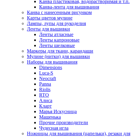
Канва пластиковая, водорастворимая и т.п.
Канва-лента для вышивания
Канва с нанесенным рисунком
Карты цветов мулине
Лампы, лупы для рукоделия
Ленты для вышивки
Ленты атласные
Ленты капроновые
Ленты шелковые
Маркеры для ткани, карандаши
Мулине (нитки) для вышивки
Наборы для вышивания
Dimensions
Luca-S
Neocraft
Panna
Riolis
RTO
Алиса
Кларт
Марья Искусница
Машенька
Прочие производители
Чудесная игла
Ножницы для вышивания (цапельки), резаки для