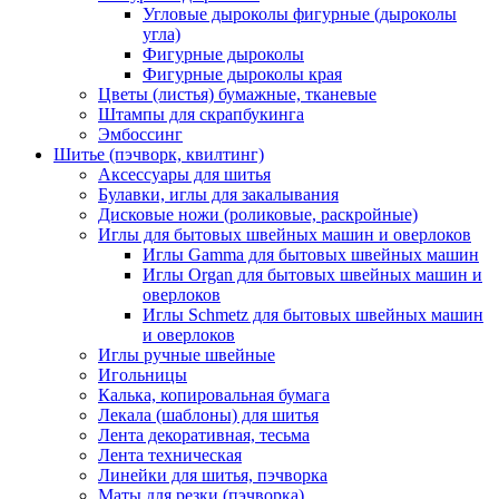
Угловые дыроколы фигурные (дыроколы
угла)
Фигурные дыроколы
Фигурные дыроколы края
Цветы (листья) бумажные, тканевые
Штампы для скрапбукинга
Эмбоссинг
Шитье (пэчворк, квилтинг)
Аксессуары для шитья
Булавки, иглы для закалывания
Дисковые ножи (роликовые, раскройные)
Иглы для бытовых швейных машин и оверлоков
Иглы Gamma для бытовых швейных машин
Иглы Organ для бытовых швейных машин и
оверлоков
Иглы Schmetz для бытовых швейных машин
и оверлоков
Иглы ручные швейные
Игольницы
Калька, копировальная бумага
Лекала (шаблоны) для шитья
Лента декоративная, тесьма
Лента техническая
Линейки для шитья, пэчворка
Маты для резки (пэчворка)