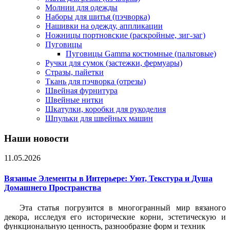
Молнии для одежды
Наборы для шитья (пэчворка)
Нашивки на одежду, аппликации
Ножницы портновские (раскройные, зиг-заг)
Пуговицы
Пуговицы Gamma костюмные (пальтовые)
Ручки для сумок (застежки, фермуары)
Стразы, пайетки
Ткань для пэчворка (отрезы)
Швейная фурнитура
Швейные нитки
Шкатулки, коробки для рукоделия
Шпульки для швейных машин
Наши новости
11.05.2026
Вязаные Элементы в Интерьере: Уют, Текстура и Душа
Домашнего Пространства
Эта статья погрузится в многогранный мир вязаного
декора, исследуя его исторические корни, эстетическую и
функциональную ценность, разнообразие форм и техник