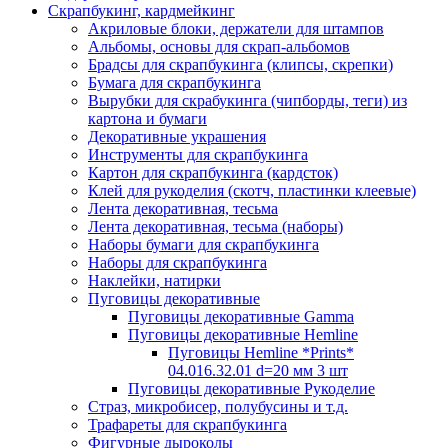
Скрапбукинг, кардмейкинг
Акриловые блоки, держатели для штампов
Альбомы, основы для скрап-альбомов
Брадсы для скрапбукинга (клипсы, скрепки)
Бумага для скрапбукинга
Вырубки для скрабукинга (чипборды, теги) из
картона и бумаги
Декоративные украшения
Инструменты для скрапбукинга
Картон для скрапбукинга (кардсток)
Клей для рукоделия (скотч, пластинки клеевые)
Лента декоративная, тесьма
Лента декоративная, тесьма (наборы)
Наборы бумаги для скрапбукинга
Наборы для скрапбукинга
Наклейки, натирки
Пуговицы декоративные
Пуговицы декоративные Gamma
Пуговицы декоративные Hemline
Пуговицы Hemline *Prints*
04.016.32.01 d=20 мм 3 шт
Пуговицы декоративные Рукоделие
Страз, микробисер, полубусины и т.д.
Трафареты для скрапбукинга
Фигурные дыроколы