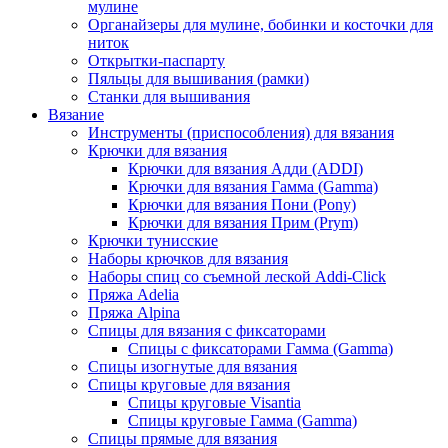
мулине
Органайзеры для мулине, бобинки и косточки для
ниток
Открытки-паспарту
Пяльцы для вышивания (рамки)
Станки для вышивания
Вязание
Инструменты (приспособления) для вязания
Крючки для вязания
Крючки для вязания Адди (ADDI)
Крючки для вязания Гамма (Gamma)
Крючки для вязания Пони (Pony)
Крючки для вязания Прим (Prym)
Крючки тунисские
Наборы крючков для вязания
Наборы спиц со съемной леской Addi-Click
Пряжа Adelia
Пряжа Alpina
Спицы для вязания с фиксаторами
Спицы с фиксаторами Гамма (Gamma)
Спицы изогнутые для вязания
Спицы круговые для вязания
Спицы круговые Visantia
Спицы круговые Гамма (Gamma)
Спицы прямые для вязания