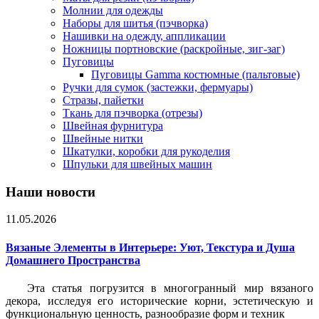
Молнии для одежды
Наборы для шитья (пэчворка)
Нашивки на одежду, аппликации
Ножницы портновские (раскройные, зиг-заг)
Пуговицы
Пуговицы Gamma костюмные (пальтовые)
Ручки для сумок (застежки, фермуары)
Стразы, пайетки
Ткань для пэчворка (отрезы)
Швейная фурнитура
Швейные нитки
Шкатулки, коробки для рукоделия
Шпульки для швейных машин
Наши новости
11.05.2026
Вязаные Элементы в Интерьере: Уют, Текстура и Душа
Домашнего Пространства
Эта статья погрузится в многогранный мир вязаного
декора, исследуя его исторические корни, эстетическую и
функциональную ценность, разнообразие форм и техник