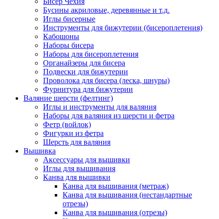
Бисер Чехия
Бусины акриловые, деревянные и т.д.
Иглы бисерные
Инструменты для бижутерии (бисероплетения)
Кабошоны
Наборы бисера
Наборы для бисероплетения
Органайзеры для бисера
Подвески для бижутерии
Проволока для бисера (леска, шнуры)
Фурнитура для бижутерии
Валяние шерсти (фелтинг)
Иглы и инструменты для валяния
Наборы для валяния из шерсти и фетра
Фетр (войлок)
Фигурки из фетра
Шерсть для валяния
Вышивка
Аксессуары для вышивки
Иглы для вышивания
Канва для вышивки
Канва для вышивания (метраж)
Канва для вышивания (нестандартные
отрезы)
Канва для вышивания (отрезы)