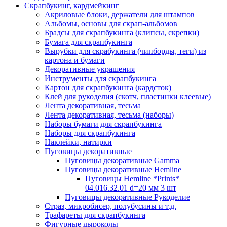
Скрапбукинг, кардмейкинг
Акриловые блоки, держатели для штампов
Альбомы, основы для скрап-альбомов
Брадсы для скрапбукинга (клипсы, скрепки)
Бумага для скрапбукинга
Вырубки для скрабукинга (чипборды, теги) из
картона и бумаги
Декоративные украшения
Инструменты для скрапбукинга
Картон для скрапбукинга (кардсток)
Клей для рукоделия (скотч, пластинки клеевые)
Лента декоративная, тесьма
Лента декоративная, тесьма (наборы)
Наборы бумаги для скрапбукинга
Наборы для скрапбукинга
Наклейки, натирки
Пуговицы декоративные
Пуговицы декоративные Gamma
Пуговицы декоративные Hemline
Пуговицы Hemline *Prints*
04.016.32.01 d=20 мм 3 шт
Пуговицы декоративные Рукоделие
Страз, микробисер, полубусины и т.д.
Трафареты для скрапбукинга
Фигурные дыроколы