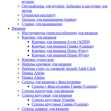
мулине
Органайзеры для мулине, бобинки и косточки для
ниток
Открытки-паспарту
Пяльцы для вышивания (рамки)
Станки для вышивания
Вязание
Инструменты (приспособления) для вязания
Крючки для вязания
Крючки для вязания Адди (ADDI)
Крючки для вязания Гамма (Gamma)
Крючки для вязания Пони (Pony)
Крючки для вязания Прим (Prym)
Крючки тунисские
Наборы крючков для вязания
Наборы спиц со съемной леской Addi-Click
Пряжа Adelia
Пряжа Alpina
Спицы для вязания с фиксаторами
Спицы с фиксаторами Гамма (Gamma)
Спицы изогнутые для вязания
Спицы круговые для вязания
Спицы круговые Visantia
Спицы круговые Гамма (Gamma)
Спицы прямые для вязания