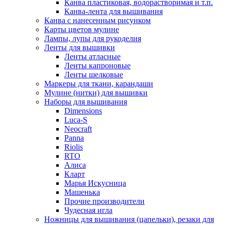
Канва пластиковая, водорастворимая и т.п.
Канва-лента для вышивания
Канва с нанесенным рисунком
Карты цветов мулине
Лампы, лупы для рукоделия
Ленты для вышивки
Ленты атласные
Ленты капроновые
Ленты шелковые
Маркеры для ткани, карандаши
Мулине (нитки) для вышивки
Наборы для вышивания
Dimensions
Luca-S
Neocraft
Panna
Riolis
RTO
Алиса
Кларт
Марья Искусница
Машенька
Прочие производители
Чудесная игла
Ножницы для вышивания (цапельки), резаки для