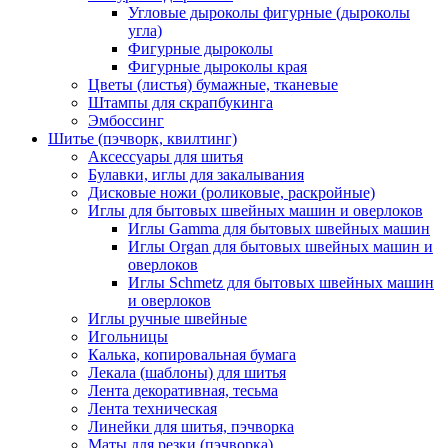
Угловые дыроколы фигурные (дыроколы
угла)
Фигурные дыроколы
Фигурные дыроколы края
Цветы (листья) бумажные, тканевые
Штампы для скрапбукинга
Эмбоссинг
Шитье (пэчворк, квилтинг)
Аксессуары для шитья
Булавки, иглы для закалывания
Дисковые ножи (роликовые, раскройные)
Иглы для бытовых швейных машин и оверлоков
Иглы Gamma для бытовых швейных машин
Иглы Organ для бытовых швейных машин и
оверлоков
Иглы Schmetz для бытовых швейных машин
и оверлоков
Иглы ручные швейные
Игольницы
Калька, копировальная бумага
Лекала (шаблоны) для шитья
Лента декоративная, тесьма
Лента техническая
Линейки для шитья, пэчворка
Маты для резки (пэчворка)