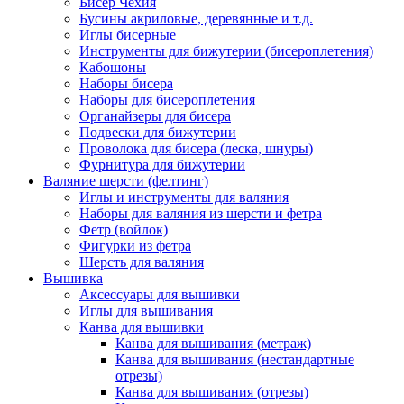
Бисер Чехия
Бусины акриловые, деревянные и т.д.
Иглы бисерные
Инструменты для бижутерии (бисероплетения)
Кабошоны
Наборы бисера
Наборы для бисероплетения
Органайзеры для бисера
Подвески для бижутерии
Проволока для бисера (леска, шнуры)
Фурнитура для бижутерии
Валяние шерсти (фелтинг)
Иглы и инструменты для валяния
Наборы для валяния из шерсти и фетра
Фетр (войлок)
Фигурки из фетра
Шерсть для валяния
Вышивка
Аксессуары для вышивки
Иглы для вышивания
Канва для вышивки
Канва для вышивания (метраж)
Канва для вышивания (нестандартные
отрезы)
Канва для вышивания (отрезы)