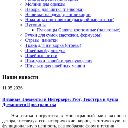
Молнии для одежды
Наборы для шитья (пэчворка)
Нашивки на одежду, аппликации
Ножницы портновские (раскройные, зиг-заг)
Пуговицы
Пуговицы Gamma костюмные (пальтовые)
Ручки для сумок (застежки, фермуары)
Стразы, пайетки
Ткань для пэчворка (отрезы)
Швейная фурнитура
Швейные нитки
Шкатулки, коробки для рукоделия
Шпульки для швейных машин
Наши новости
11.05.2026
Вязаные Элементы в Интерьере: Уют, Текстура и Душа
Домашнего Пространства
Эта статья погрузится в многогранный мир вязаного
декора, исследуя его исторические корни, эстетическую и
функциональную ценность, разнообразие форм и техник