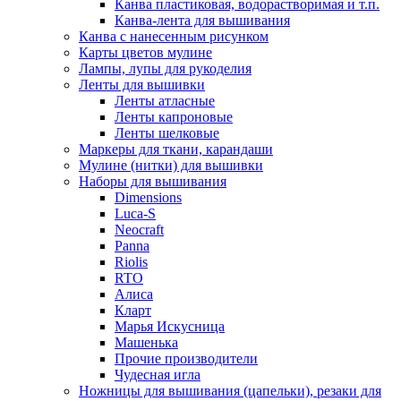
Канва пластиковая, водорастворимая и т.п.
Канва-лента для вышивания
Канва с нанесенным рисунком
Карты цветов мулине
Лампы, лупы для рукоделия
Ленты для вышивки
Ленты атласные
Ленты капроновые
Ленты шелковые
Маркеры для ткани, карандаши
Мулине (нитки) для вышивки
Наборы для вышивания
Dimensions
Luca-S
Neocraft
Panna
Riolis
RTO
Алиса
Кларт
Марья Искусница
Машенька
Прочие производители
Чудесная игла
Ножницы для вышивания (цапельки), резаки для