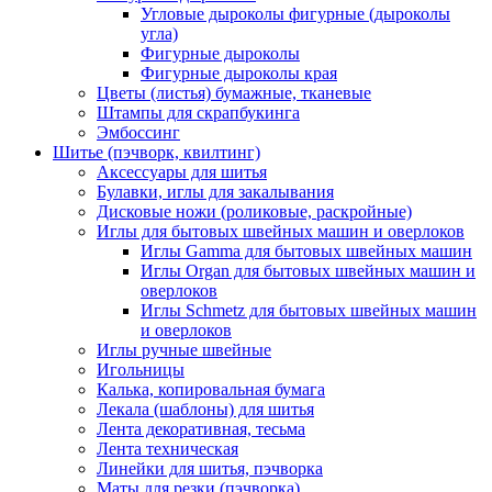
Угловые дыроколы фигурные (дыроколы
угла)
Фигурные дыроколы
Фигурные дыроколы края
Цветы (листья) бумажные, тканевые
Штампы для скрапбукинга
Эмбоссинг
Шитье (пэчворк, квилтинг)
Аксессуары для шитья
Булавки, иглы для закалывания
Дисковые ножи (роликовые, раскройные)
Иглы для бытовых швейных машин и оверлоков
Иглы Gamma для бытовых швейных машин
Иглы Organ для бытовых швейных машин и
оверлоков
Иглы Schmetz для бытовых швейных машин
и оверлоков
Иглы ручные швейные
Игольницы
Калька, копировальная бумага
Лекала (шаблоны) для шитья
Лента декоративная, тесьма
Лента техническая
Линейки для шитья, пэчворка
Маты для резки (пэчворка)