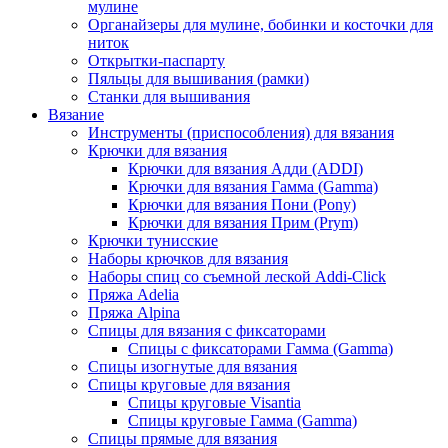
мулине
Органайзеры для мулине, бобинки и косточки для
ниток
Открытки-паспарту
Пяльцы для вышивания (рамки)
Станки для вышивания
Вязание
Инструменты (приспособления) для вязания
Крючки для вязания
Крючки для вязания Адди (ADDI)
Крючки для вязания Гамма (Gamma)
Крючки для вязания Пони (Pony)
Крючки для вязания Прим (Prym)
Крючки тунисские
Наборы крючков для вязания
Наборы спиц со съемной леской Addi-Click
Пряжа Adelia
Пряжа Alpina
Спицы для вязания с фиксаторами
Спицы с фиксаторами Гамма (Gamma)
Спицы изогнутые для вязания
Спицы круговые для вязания
Спицы круговые Visantia
Спицы круговые Гамма (Gamma)
Спицы прямые для вязания