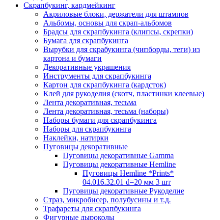
Скрапбукинг, кардмейкинг
Акриловые блоки, держатели для штампов
Альбомы, основы для скрап-альбомов
Брадсы для скрапбукинга (клипсы, скрепки)
Бумага для скрапбукинга
Вырубки для скрабукинга (чипборды, теги) из
картона и бумаги
Декоративные украшения
Инструменты для скрапбукинга
Картон для скрапбукинга (кардсток)
Клей для рукоделия (скотч, пластинки клеевые)
Лента декоративная, тесьма
Лента декоративная, тесьма (наборы)
Наборы бумаги для скрапбукинга
Наборы для скрапбукинга
Наклейки, натирки
Пуговицы декоративные
Пуговицы декоративные Gamma
Пуговицы декоративные Hemline
Пуговицы Hemline *Prints*
04.016.32.01 d=20 мм 3 шт
Пуговицы декоративные Рукоделие
Страз, микробисер, полубусины и т.д.
Трафареты для скрапбукинга
Фигурные дыроколы