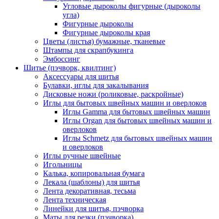
Угловые дыроколы фигурные (дыроколы
угла)
Фигурные дыроколы
Фигурные дыроколы края
Цветы (листья) бумажные, тканевые
Штампы для скрапбукинга
Эмбоссинг
Шитье (пэчворк, квилтинг)
Аксессуары для шитья
Булавки, иглы для закалывания
Дисковые ножи (роликовые, раскройные)
Иглы для бытовых швейных машин и оверлоков
Иглы Gamma для бытовых швейных машин
Иглы Organ для бытовых швейных машин и
оверлоков
Иглы Schmetz для бытовых швейных машин
и оверлоков
Иглы ручные швейные
Игольницы
Калька, копировальная бумага
Лекала (шаблоны) для шитья
Лента декоративная, тесьма
Лента техническая
Линейки для шитья, пэчворка
Маты для резки (пэчворка)