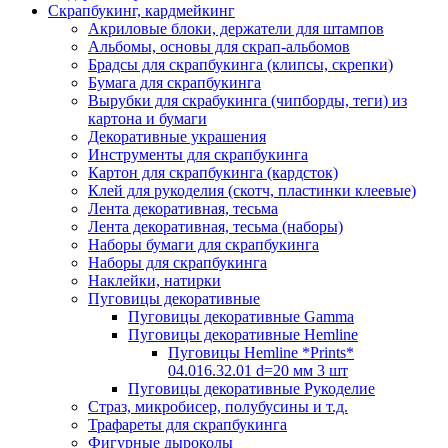
Скрапбукинг, кардмейкинг
Акриловые блоки, держатели для штампов
Альбомы, основы для скрап-альбомов
Брадсы для скрапбукинга (клипсы, скрепки)
Бумага для скрапбукинга
Вырубки для скрабукинга (чипборды, теги) из
картона и бумаги
Декоративные украшения
Инструменты для скрапбукинга
Картон для скрапбукинга (кардсток)
Клей для рукоделия (скотч, пластинки клеевые)
Лента декоративная, тесьма
Лента декоративная, тесьма (наборы)
Наборы бумаги для скрапбукинга
Наборы для скрапбукинга
Наклейки, натирки
Пуговицы декоративные
Пуговицы декоративные Gamma
Пуговицы декоративные Hemline
Пуговицы Hemline *Prints*
04.016.32.01 d=20 мм 3 шт
Пуговицы декоративные Рукоделие
Страз, микробисер, полубусины и т.д.
Трафареты для скрапбукинга
Фигурные дыроколы