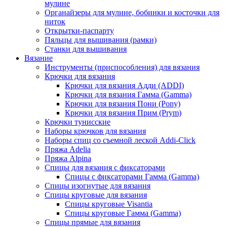
мулине
Органайзеры для мулине, бобинки и косточки для
ниток
Открытки-паспарту
Пяльцы для вышивания (рамки)
Станки для вышивания
Вязание
Инструменты (приспособления) для вязания
Крючки для вязания
Крючки для вязания Адди (ADDI)
Крючки для вязания Гамма (Gamma)
Крючки для вязания Пони (Pony)
Крючки для вязания Прим (Prym)
Крючки тунисские
Наборы крючков для вязания
Наборы спиц со съемной леской Addi-Click
Пряжа Adelia
Пряжа Alpina
Спицы для вязания с фиксаторами
Спицы с фиксаторами Гамма (Gamma)
Спицы изогнутые для вязания
Спицы круговые для вязания
Спицы круговые Visantia
Спицы круговые Гамма (Gamma)
Спицы прямые для вязания