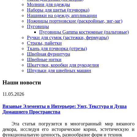
Молнии для одежды
Наборы для шитья (пэчворка)
Нашивки на одежду, аппликации
Ножницы портновские (раскройные, зиг-заг)
Пуговицы
Пуговицы Gamma костюмные (пальтовые)
Ручки для сумок (застежки, фермуары)
Стразы, пайетки
Ткань для пэчворка (отрезы)
Швейная фурнитура
Швейные нитки
Шкатулки, коробки для рукоделия
Шпульки для швейных машин
Наши новости
11.05.2026
Вязаные Элементы в Интерьере: Уют, Текстура и Душа
Домашнего Пространства
Эта статья погрузится в многогранный мир вязаного
декора, исследуя его исторические корни, эстетическую и
функциональную ценность, разнообразие форм и техник