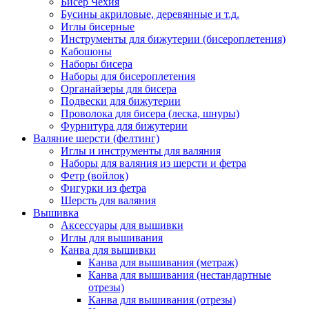
Бисер Чехия
Бусины акриловые, деревянные и т.д.
Иглы бисерные
Инструменты для бижутерии (бисероплетения)
Кабошоны
Наборы бисера
Наборы для бисероплетения
Органайзеры для бисера
Подвески для бижутерии
Проволока для бисера (леска, шнуры)
Фурнитура для бижутерии
Валяние шерсти (фелтинг)
Иглы и инструменты для валяния
Наборы для валяния из шерсти и фетра
Фетр (войлок)
Фигурки из фетра
Шерсть для валяния
Вышивка
Аксессуары для вышивки
Иглы для вышивания
Канва для вышивки
Канва для вышивания (метраж)
Канва для вышивания (нестандартные
отрезы)
Канва для вышивания (отрезы)