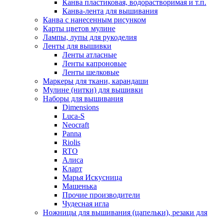
Канва пластиковая, водорастворимая и т.п.
Канва-лента для вышивания
Канва с нанесенным рисунком
Карты цветов мулине
Лампы, лупы для рукоделия
Ленты для вышивки
Ленты атласные
Ленты капроновые
Ленты шелковые
Маркеры для ткани, карандаши
Мулине (нитки) для вышивки
Наборы для вышивания
Dimensions
Luca-S
Neocraft
Panna
Riolis
RTO
Алиса
Кларт
Марья Искусница
Машенька
Прочие производители
Чудесная игла
Ножницы для вышивания (цапельки), резаки для