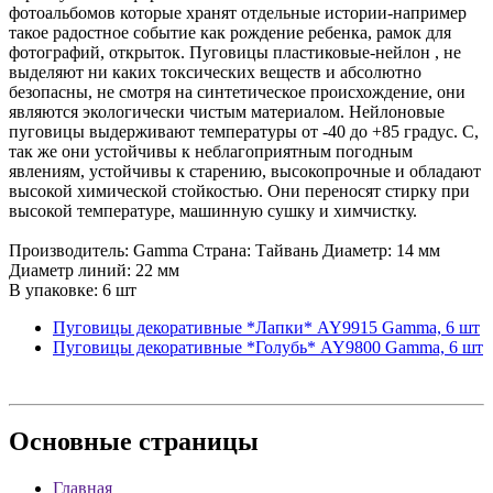
фотоальбомов которые хранят отдельные истории-например
такое радостное событие как рождение ребенка, рамок для
фотографий, открыток. Пуговицы пластиковые-нейлон , не
выделяют ни каких токсических веществ и абсолютно
безопасны, не смотря на синтетическое происхождение, они
являются экологически чистым материалом. Нейлоновые
пуговицы выдерживают температуры от -40 до +85 градус. С,
так же они устойчивы к неблагоприятным погодным
явлениям, устойчивы к старению, высокопрочные и обладают
высокой химической стойкостью. Они переносят стирку при
высокой температуре, машинную сушку и химчистку.
Производитель: Gamma Страна: Тайвань Диаметр: 14 мм
Диаметр линий: 22 мм
В упаковке: 6 шт
Пуговицы декоративные *Лапки* AY9915 Gamma, 6 шт
Пуговицы декоративные *Голубь* AY9800 Gamma, 6 шт
Основные
страницы
Главная