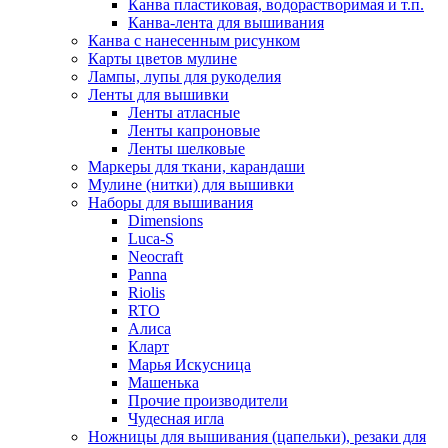
Канва пластиковая, водорастворимая и т.п.
Канва-лента для вышивания
Канва с нанесенным рисунком
Карты цветов мулине
Лампы, лупы для рукоделия
Ленты для вышивки
Ленты атласные
Ленты капроновые
Ленты шелковые
Маркеры для ткани, карандаши
Мулине (нитки) для вышивки
Наборы для вышивания
Dimensions
Luca-S
Neocraft
Panna
Riolis
RTO
Алиса
Кларт
Марья Искусница
Машенька
Прочие производители
Чудесная игла
Ножницы для вышивания (цапельки), резаки для