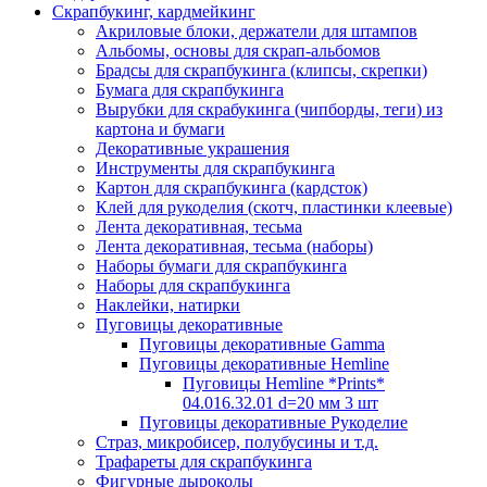
Скрапбукинг, кардмейкинг
Акриловые блоки, держатели для штампов
Альбомы, основы для скрап-альбомов
Брадсы для скрапбукинга (клипсы, скрепки)
Бумага для скрапбукинга
Вырубки для скрабукинга (чипборды, теги) из
картона и бумаги
Декоративные украшения
Инструменты для скрапбукинга
Картон для скрапбукинга (кардсток)
Клей для рукоделия (скотч, пластинки клеевые)
Лента декоративная, тесьма
Лента декоративная, тесьма (наборы)
Наборы бумаги для скрапбукинга
Наборы для скрапбукинга
Наклейки, натирки
Пуговицы декоративные
Пуговицы декоративные Gamma
Пуговицы декоративные Hemline
Пуговицы Hemline *Prints*
04.016.32.01 d=20 мм 3 шт
Пуговицы декоративные Рукоделие
Страз, микробисер, полубусины и т.д.
Трафареты для скрапбукинга
Фигурные дыроколы