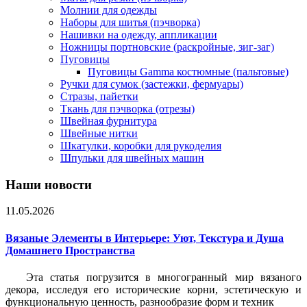
Молнии для одежды
Наборы для шитья (пэчворка)
Нашивки на одежду, аппликации
Ножницы портновские (раскройные, зиг-заг)
Пуговицы
Пуговицы Gamma костюмные (пальтовые)
Ручки для сумок (застежки, фермуары)
Стразы, пайетки
Ткань для пэчворка (отрезы)
Швейная фурнитура
Швейные нитки
Шкатулки, коробки для рукоделия
Шпульки для швейных машин
Наши новости
11.05.2026
Вязаные Элементы в Интерьере: Уют, Текстура и Душа
Домашнего Пространства
Эта статья погрузится в многогранный мир вязаного
декора, исследуя его исторические корни, эстетическую и
функциональную ценность, разнообразие форм и техник