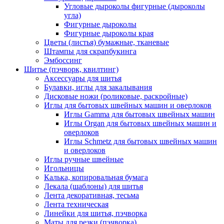
Угловые дыроколы фигурные (дыроколы
угла)
Фигурные дыроколы
Фигурные дыроколы края
Цветы (листья) бумажные, тканевые
Штампы для скрапбукинга
Эмбоссинг
Шитье (пэчворк, квилтинг)
Аксессуары для шитья
Булавки, иглы для закалывания
Дисковые ножи (роликовые, раскройные)
Иглы для бытовых швейных машин и оверлоков
Иглы Gamma для бытовых швейных машин
Иглы Organ для бытовых швейных машин и
оверлоков
Иглы Schmetz для бытовых швейных машин
и оверлоков
Иглы ручные швейные
Игольницы
Калька, копировальная бумага
Лекала (шаблоны) для шитья
Лента декоративная, тесьма
Лента техническая
Линейки для шитья, пэчворка
Маты для резки (пэчворка)