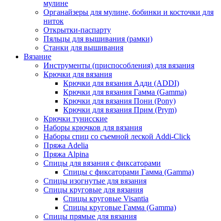
мулине
Органайзеры для мулине, бобинки и косточки для
ниток
Открытки-паспарту
Пяльцы для вышивания (рамки)
Станки для вышивания
Вязание
Инструменты (приспособления) для вязания
Крючки для вязания
Крючки для вязания Адди (ADDI)
Крючки для вязания Гамма (Gamma)
Крючки для вязания Пони (Pony)
Крючки для вязания Прим (Prym)
Крючки тунисские
Наборы крючков для вязания
Наборы спиц со съемной леской Addi-Click
Пряжа Adelia
Пряжа Alpina
Спицы для вязания с фиксаторами
Спицы с фиксаторами Гамма (Gamma)
Спицы изогнутые для вязания
Спицы круговые для вязания
Спицы круговые Visantia
Спицы круговые Гамма (Gamma)
Спицы прямые для вязания