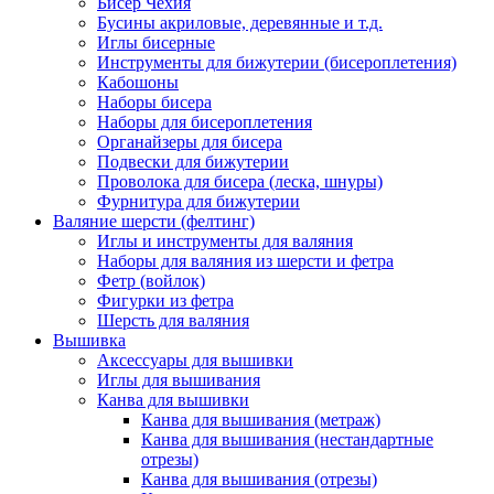
Бисер Чехия
Бусины акриловые, деревянные и т.д.
Иглы бисерные
Инструменты для бижутерии (бисероплетения)
Кабошоны
Наборы бисера
Наборы для бисероплетения
Органайзеры для бисера
Подвески для бижутерии
Проволока для бисера (леска, шнуры)
Фурнитура для бижутерии
Валяние шерсти (фелтинг)
Иглы и инструменты для валяния
Наборы для валяния из шерсти и фетра
Фетр (войлок)
Фигурки из фетра
Шерсть для валяния
Вышивка
Аксессуары для вышивки
Иглы для вышивания
Канва для вышивки
Канва для вышивания (метраж)
Канва для вышивания (нестандартные
отрезы)
Канва для вышивания (отрезы)