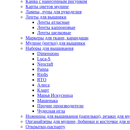
Канва с нанесенным рисунком
Карты цветов мулине
Лампы, лупы для рукоделия
Ленты для вышивки
Ленты атласные
Ленты капроновые
Ленты шелковые
Маркеры для ткани, карандаши
Мулине (нитки) для вышивки
Наборы для вышивания
Dimensions
Luca-S
Neocraft
Panna
Riolis
RTO
Алиса
Кларт
Марья Искусница
Машенька
Прочие производители
Чудесная игла
Ножницы для вышивания (цапельки), резаки для м
Органайзеры для мулине, бобинки и косточки для н
Открытки-паспарту