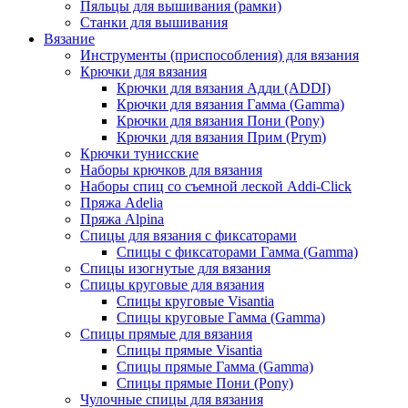
Пяльцы для вышивания (рамки)
Станки для вышивания
Вязание
Инструменты (приспособления) для вязания
Крючки для вязания
Крючки для вязания Адди (ADDI)
Крючки для вязания Гамма (Gamma)
Крючки для вязания Пони (Pony)
Крючки для вязания Прим (Prym)
Крючки тунисские
Наборы крючков для вязания
Наборы спиц со съемной леской Addi-Click
Пряжа Adelia
Пряжа Alpina
Спицы для вязания с фиксаторами
Спицы с фиксаторами Гамма (Gamma)
Спицы изогнутые для вязания
Спицы круговые для вязания
Спицы круговые Visantia
Спицы круговые Гамма (Gamma)
Спицы прямые для вязания
Спицы прямые Visantia
Спицы прямые Гамма (Gamma)
Спицы прямые Пони (Pony)
Чулочные спицы для вязания