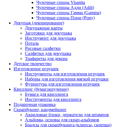
Чулочные спицы Visantia
Чулочные спицы Адди (Addi)
Чулочные спицы Гамма (Gamma)
Чулочные спицы Пони (Pony)
Декупаж (декорирование)
Декупажные карты
Заготовки для декупажа
Инструмент для декупажа
Поталь
Рисовые салфетки
Салфетки для декупажа
Трафареты для декора
Детское творчество
Изготовление игрушек
Инструменты для изготовления игрушек
Наборы для изготовления мягкой игрушки
Фурнитура для изготовления игрушек
Квиллинг (бумагокручение)
Бумага для квиллинга
Инструменты для квиллинга
Подарочная упаковка
Скрапбукинг, кардмейкинг
Акриловые блоки, держатели для штампов
Альбомы, основы для скрап-альбомов
Брадсы для скрапбукинга (клипсы, скрепки)