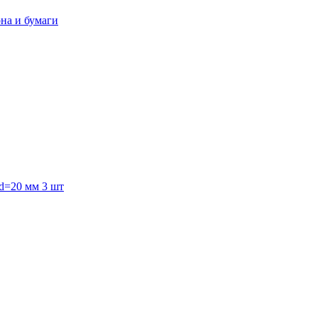
она и бумаги
 d=20 мм 3 шт