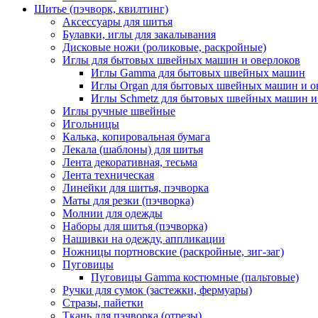
Шитье (пэчворк, квилтинг)
Аксессуары для шитья
Булавки, иглы для закалывания
Дисковые ножи (роликовые, раскройные)
Иглы для бытовых швейных машин и оверлоков
Иглы Gamma для бытовых швейных машин
Иглы Organ для бытовых швейных машин и о
Иглы Schmetz для бытовых швейных машин и
Иглы ручные швейные
Игольницы
Калька, копировальная бумага
Лекала (шаблоны) для шитья
Лента декоративная, тесьма
Лента техническая
Линейки для шитья, пэчворка
Маты для резки (пэчворка)
Молнии для одежды
Наборы для шитья (пэчворка)
Нашивки на одежду, аппликации
Ножницы портновские (раскройные, зиг-заг)
Пуговицы
Пуговицы Gamma костюмные (пальтовые)
Ручки для сумок (застежки, фермуары)
Стразы, пайетки
Ткань для пэчворка (отрезы)