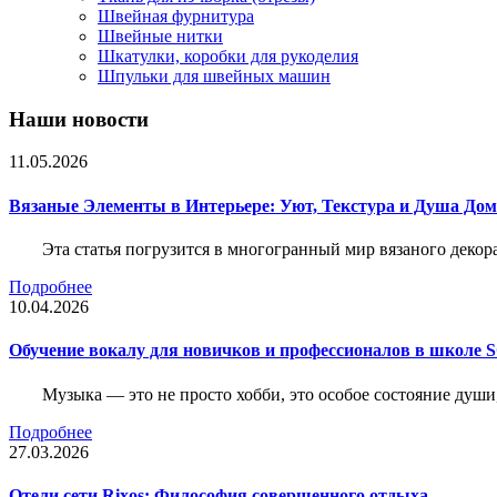
Швейная фурнитура
Швейные нитки
Шкатулки, коробки для рукоделия
Шпульки для швейных машин
Наши новости
11.05.2026
Вязаные Элементы в Интерьере: Уют, Текстура и Душа До
Эта статья погрузится в многогранный мир вязаного декор
Подробнее
10.04.2026
Обучение вокалу для новичков и профессионалов в школе
Музыка — это не просто хобби, это особое состояние души
Подробнее
27.03.2026
Отели сети Rixos: Философия совершенного отдыха