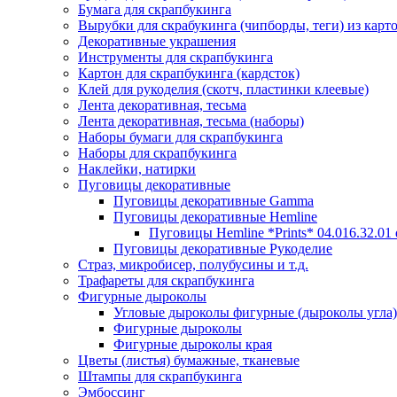
Бумага для скрапбукинга
Вырубки для скрабукинга (чипборды, теги) из карт
Декоративные украшения
Инструменты для скрапбукинга
Картон для скрапбукинга (кардсток)
Клей для рукоделия (скотч, пластинки клеевые)
Лента декоративная, тесьма
Лента декоративная, тесьма (наборы)
Наборы бумаги для скрапбукинга
Наборы для скрапбукинга
Наклейки, натирки
Пуговицы декоративные
Пуговицы декоративные Gamma
Пуговицы декоративные Hemline
Пуговицы Hemline *Prints* 04.016.32.01
Пуговицы декоративные Рукоделие
Страз, микробисер, полубусины и т.д.
Трафареты для скрапбукинга
Фигурные дыроколы
Угловые дыроколы фигурные (дыроколы угла)
Фигурные дыроколы
Фигурные дыроколы края
Цветы (листья) бумажные, тканевые
Штампы для скрапбукинга
Эмбоссинг