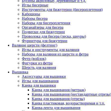
Бусины акриловые, деревянные и т.д.
Иглы бисерные
Инструменты для бижутерии (бисероплетения)
Кабошоны
Наборы бисера
Наборы для бисероплетения
Органайзеры для бисера
Подвески для бижутерии
Проволока для бисера (леска, шнуры)
Фурнитура для бижутерии
Валяние шерсти (фелтинг)
Иглы и инструменты для валяния
Наборы для валяния из шерсти и фетра
Фетр (войлок)
Фигурки из фетра
Шерсть для валяния
Вышивка
Аксессуары для вышивки
Иглы для вышивания
Канва для вышивки
Канва для вышивания (метраж)
Канва для вышивания (нестандартные отрезы
Канва для вышивания (отрезы)
Канва пластиковая, водорастворимая и т.п.
Канва-лента для вышивания