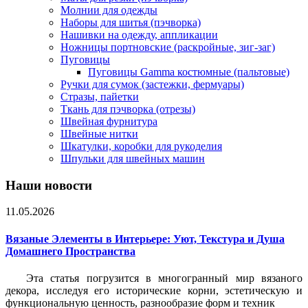
Молнии для одежды
Наборы для шитья (пэчворка)
Нашивки на одежду, аппликации
Ножницы портновские (раскройные, зиг-заг)
Пуговицы
Пуговицы Gamma костюмные (пальтовые)
Ручки для сумок (застежки, фермуары)
Стразы, пайетки
Ткань для пэчворка (отрезы)
Швейная фурнитура
Швейные нитки
Шкатулки, коробки для рукоделия
Шпульки для швейных машин
Наши новости
11.05.2026
Вязаные Элементы в Интерьере: Уют, Текстура и Душа
Домашнего Пространства
Эта статья погрузится в многогранный мир вязаного
декора, исследуя его исторические корни, эстетическую и
функциональную ценность, разнообразие форм и техник