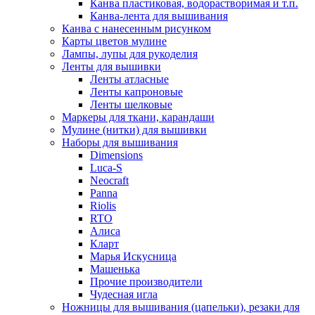
Канва пластиковая, водорастворимая и т.п.
Канва-лента для вышивания
Канва с нанесенным рисунком
Карты цветов мулине
Лампы, лупы для рукоделия
Ленты для вышивки
Ленты атласные
Ленты капроновые
Ленты шелковые
Маркеры для ткани, карандаши
Мулине (нитки) для вышивки
Наборы для вышивания
Dimensions
Luca-S
Neocraft
Panna
Riolis
RTO
Алиса
Кларт
Марья Искусница
Машенька
Прочие производители
Чудесная игла
Ножницы для вышивания (цапельки), резаки для