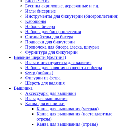
Бисер Чехия
Бусины акриловые, деревянные и т.д.
Иглы бисерные
Инструменты для бижутерии (бисероплетения)
Кабошоны
Наборы бисера
Наборы для бисероплетения
Органайзеры для бисера
Подвески для бижутерии
Проволока для бисера (леска, шнуры)
Фурнитура для бижутерии
Валяние шерсти (фелтинг)
Иглы и инструменты для валяния
Наборы для валяния из шерсти и фетра
Фетр (войлок)
Фигурки из фетра
Шерсть для валяния
Вышивка
Аксессуары для вышивки
Иглы для вышивания
Канва для вышивки
Канва для вышивания (метраж)
Канва для вышивания (нестандартные
отрезы)
Канва для вышивания (отрезы)