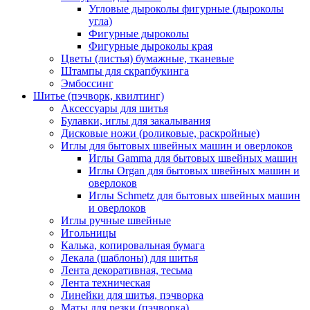
Угловые дыроколы фигурные (дыроколы
угла)
Фигурные дыроколы
Фигурные дыроколы края
Цветы (листья) бумажные, тканевые
Штампы для скрапбукинга
Эмбоссинг
Шитье (пэчворк, квилтинг)
Аксессуары для шитья
Булавки, иглы для закалывания
Дисковые ножи (роликовые, раскройные)
Иглы для бытовых швейных машин и оверлоков
Иглы Gamma для бытовых швейных машин
Иглы Organ для бытовых швейных машин и
оверлоков
Иглы Schmetz для бытовых швейных машин
и оверлоков
Иглы ручные швейные
Игольницы
Калька, копировальная бумага
Лекала (шаблоны) для шитья
Лента декоративная, тесьма
Лента техническая
Линейки для шитья, пэчворка
Маты для резки (пэчворка)