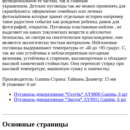
функциональной ее частью, так и главным
украшением. Детские пуговицы так же можно применять для
скрапбукинга: оформление семейных или личных
фотоальбомов которые хранят отдельные истории-например
такое радостное событие как рождение ребенка, рамок для
фотографий, открыток. Пуговицы пластиковые-нейлон , не
выделяют ни каких токсических веществ и абсолютно
безопасны, не смотря на синтетическое происхождение, они
являются экологически чистым материалом. Нейлоновые
пуговицы выдерживают температуры от -40 до +85 градус. С,
так же они устойчивы к неблагоприятным погодным
явлениям, устойчивы к старению, высокопрочные и обладают
высокой химической стойкостью. Они переносят стирку при
высокой температуре, машинную сушку и химчистку.
Производитель: Gamma Страна: Тайвань Диаметр: 15 мм
В упаковке: 6 шт
Пуговицы декоративные *Голубь* AY9800 Gamma, 6 шт
Пуговицы декоративные *Звезда* AY9911 Gamma, 6 шт
Основные
страницы