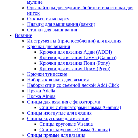
мулине
Органайзеры для мулине, бобинки и косточки для
ниток
Открытки-паспарту
Пяльцы для вышивания (рамки)
Станки для вышивания
Вязание
Инструменты (приспособления) для вязания
Крючки для вязания
Крючки для вязания Адди (ADDI)
Крючки для вязания Гамма (Gamma)
Крючки для вязания Пони (Pony)
Крючки для вязания Прим (Prym)
Крючки тунисские
Наборы крючков для вязания
Наборы спиц со съемной леской Addi-Click
Пряжа Adelia
Пряжа Alpina
Спицы для вязания с фиксаторами
Спицы с фиксаторами Гамма (Gamma)
Спицы изогнутые для вязания
Спицы круговые для вязания
Спицы круговые Visantia
Спицы круговые Гамма (Gamma)
Спицы прямые для вязания