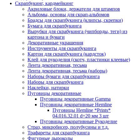
Скрапбукинг, кардмейкинг
Акриловые блоки, держатели для штампов
Альбомы, основы для скрап-альбомов
Брадсы для скрапбукинга (клипсы, скрепки)
Бумага для скрапбукинга
Вырубки для скрабукинга (чипборды, теги) из
картона и бумаги
Декоративные украшения
Инструменты для скрапбукинга
Картон для скрапбукинга (кардсток)
Клей для рукоделия (скотч, пластинки клеевые)
Лента декоративная, тесьма
Лента декоративная, тесьма (наборы)
Наборы бумаги для скрапбукинга
Наборы для скрапбукинга
Наклейки, натирки
Пуговицы декоративные
Пуговицы декоративные Gamma
Пуговицы декоративные Hemline
Пуговицы Hemline *Prints*
04.016.32.01 d=20 мм 3 шт
Пуговицы декоративные Рукоделие
Страз, микробисер, полубусины и т.д.
Трафареты для скрапбукинга
Фигурные дыроколы