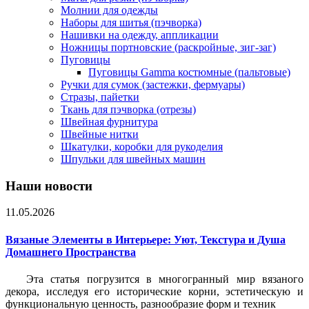
Молнии для одежды
Наборы для шитья (пэчворка)
Нашивки на одежду, аппликации
Ножницы портновские (раскройные, зиг-заг)
Пуговицы
Пуговицы Gamma костюмные (пальтовые)
Ручки для сумок (застежки, фермуары)
Стразы, пайетки
Ткань для пэчворка (отрезы)
Швейная фурнитура
Швейные нитки
Шкатулки, коробки для рукоделия
Шпульки для швейных машин
Наши новости
11.05.2026
Вязаные Элементы в Интерьере: Уют, Текстура и Душа
Домашнего Пространства
Эта статья погрузится в многогранный мир вязаного
декора, исследуя его исторические корни, эстетическую и
функциональную ценность, разнообразие форм и техник