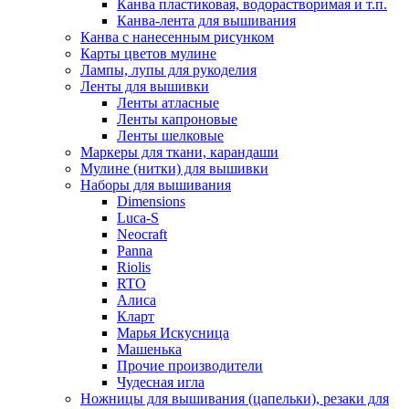
Канва пластиковая, водорастворимая и т.п.
Канва-лента для вышивания
Канва с нанесенным рисунком
Карты цветов мулине
Лампы, лупы для рукоделия
Ленты для вышивки
Ленты атласные
Ленты капроновые
Ленты шелковые
Маркеры для ткани, карандаши
Мулине (нитки) для вышивки
Наборы для вышивания
Dimensions
Luca-S
Neocraft
Panna
Riolis
RTO
Алиса
Кларт
Марья Искусница
Машенька
Прочие производители
Чудесная игла
Ножницы для вышивания (цапельки), резаки для