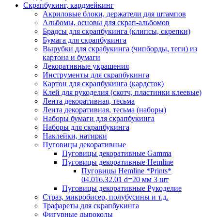
Скрапбукинг, кардмейкинг
Акриловые блоки, держатели для штампов
Альбомы, основы для скрап-альбомов
Брадсы для скрапбукинга (клипсы, скрепки)
Бумага для скрапбукинга
Вырубки для скрабукинга (чипборды, теги) из
картона и бумаги
Декоративные украшения
Инструменты для скрапбукинга
Картон для скрапбукинга (кардсток)
Клей для рукоделия (скотч, пластинки клеевые)
Лента декоративная, тесьма
Лента декоративная, тесьма (наборы)
Наборы бумаги для скрапбукинга
Наборы для скрапбукинга
Наклейки, натирки
Пуговицы декоративные
Пуговицы декоративные Gamma
Пуговицы декоративные Hemline
Пуговицы Hemline *Prints*
04.016.32.01 d=20 мм 3 шт
Пуговицы декоративные Рукоделие
Страз, микробисер, полубусины и т.д.
Трафареты для скрапбукинга
Фигурные дыроколы