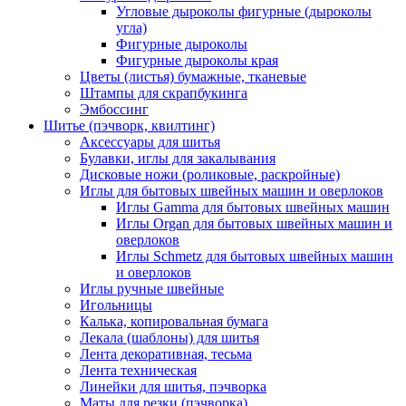
Угловые дыроколы фигурные (дыроколы
угла)
Фигурные дыроколы
Фигурные дыроколы края
Цветы (листья) бумажные, тканевые
Штампы для скрапбукинга
Эмбоссинг
Шитье (пэчворк, квилтинг)
Аксессуары для шитья
Булавки, иглы для закалывания
Дисковые ножи (роликовые, раскройные)
Иглы для бытовых швейных машин и оверлоков
Иглы Gamma для бытовых швейных машин
Иглы Organ для бытовых швейных машин и
оверлоков
Иглы Schmetz для бытовых швейных машин
и оверлоков
Иглы ручные швейные
Игольницы
Калька, копировальная бумага
Лекала (шаблоны) для шитья
Лента декоративная, тесьма
Лента техническая
Линейки для шитья, пэчворка
Маты для резки (пэчворка)