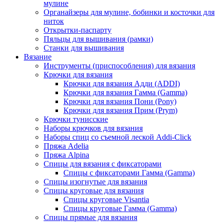
мулине
Органайзеры для мулине, бобинки и косточки для
ниток
Открытки-паспарту
Пяльцы для вышивания (рамки)
Станки для вышивания
Вязание
Инструменты (приспособления) для вязания
Крючки для вязания
Крючки для вязания Адди (ADDI)
Крючки для вязания Гамма (Gamma)
Крючки для вязания Пони (Pony)
Крючки для вязания Прим (Prym)
Крючки тунисские
Наборы крючков для вязания
Наборы спиц со съемной леской Addi-Click
Пряжа Adelia
Пряжа Alpina
Спицы для вязания с фиксаторами
Спицы с фиксаторами Гамма (Gamma)
Спицы изогнутые для вязания
Спицы круговые для вязания
Спицы круговые Visantia
Спицы круговые Гамма (Gamma)
Спицы прямые для вязания