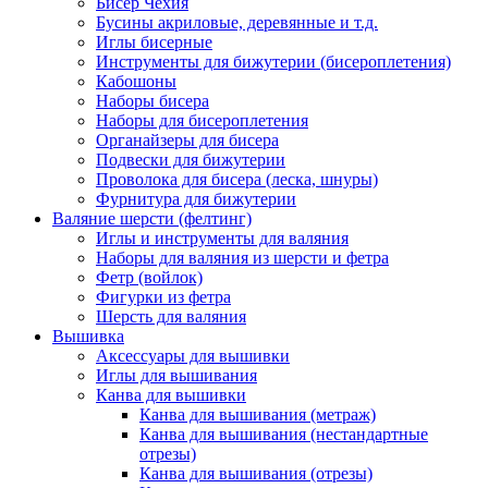
Бисер Чехия
Бусины акриловые, деревянные и т.д.
Иглы бисерные
Инструменты для бижутерии (бисероплетения)
Кабошоны
Наборы бисера
Наборы для бисероплетения
Органайзеры для бисера
Подвески для бижутерии
Проволока для бисера (леска, шнуры)
Фурнитура для бижутерии
Валяние шерсти (фелтинг)
Иглы и инструменты для валяния
Наборы для валяния из шерсти и фетра
Фетр (войлок)
Фигурки из фетра
Шерсть для валяния
Вышивка
Аксессуары для вышивки
Иглы для вышивания
Канва для вышивки
Канва для вышивания (метраж)
Канва для вышивания (нестандартные
отрезы)
Канва для вышивания (отрезы)