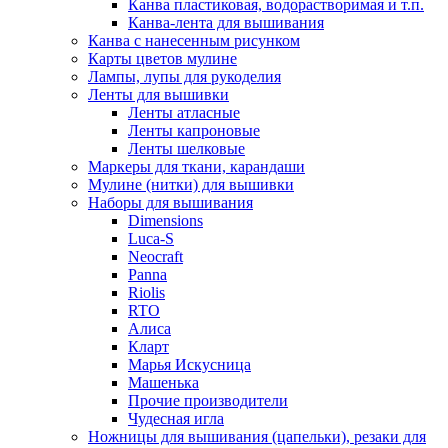
Канва пластиковая, водорастворимая и т.п.
Канва-лента для вышивания
Канва с нанесенным рисунком
Карты цветов мулине
Лампы, лупы для рукоделия
Ленты для вышивки
Ленты атласные
Ленты капроновые
Ленты шелковые
Маркеры для ткани, карандаши
Мулине (нитки) для вышивки
Наборы для вышивания
Dimensions
Luca-S
Neocraft
Panna
Riolis
RTO
Алиса
Кларт
Марья Искусница
Машенька
Прочие производители
Чудесная игла
Ножницы для вышивания (цапельки), резаки для