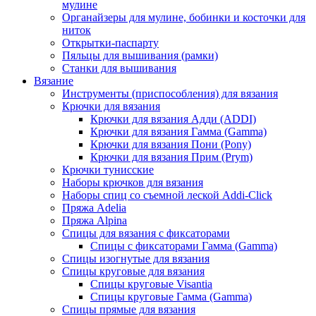
мулине
Органайзеры для мулине, бобинки и косточки для
ниток
Открытки-паспарту
Пяльцы для вышивания (рамки)
Станки для вышивания
Вязание
Инструменты (приспособления) для вязания
Крючки для вязания
Крючки для вязания Адди (ADDI)
Крючки для вязания Гамма (Gamma)
Крючки для вязания Пони (Pony)
Крючки для вязания Прим (Prym)
Крючки тунисские
Наборы крючков для вязания
Наборы спиц со съемной леской Addi-Click
Пряжа Adelia
Пряжа Alpina
Спицы для вязания с фиксаторами
Спицы с фиксаторами Гамма (Gamma)
Спицы изогнутые для вязания
Спицы круговые для вязания
Спицы круговые Visantia
Спицы круговые Гамма (Gamma)
Спицы прямые для вязания