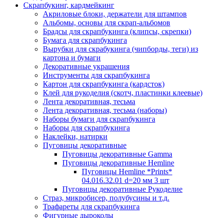
Скрапбукинг, кардмейкинг
Акриловые блоки, держатели для штампов
Альбомы, основы для скрап-альбомов
Брадсы для скрапбукинга (клипсы, скрепки)
Бумага для скрапбукинга
Вырубки для скрабукинга (чипборды, теги) из
картона и бумаги
Декоративные украшения
Инструменты для скрапбукинга
Картон для скрапбукинга (кардсток)
Клей для рукоделия (скотч, пластинки клеевые)
Лента декоративная, тесьма
Лента декоративная, тесьма (наборы)
Наборы бумаги для скрапбукинга
Наборы для скрапбукинга
Наклейки, натирки
Пуговицы декоративные
Пуговицы декоративные Gamma
Пуговицы декоративные Hemline
Пуговицы Hemline *Prints*
04.016.32.01 d=20 мм 3 шт
Пуговицы декоративные Рукоделие
Страз, микробисер, полубусины и т.д.
Трафареты для скрапбукинга
Фигурные дыроколы