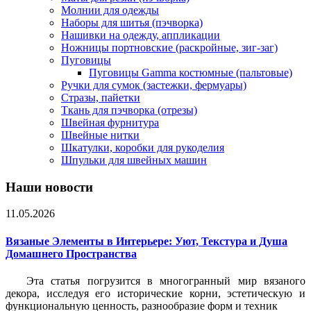
Молнии для одежды
Наборы для шитья (пэчворка)
Нашивки на одежду, аппликации
Ножницы портновские (раскройные, зиг-заг)
Пуговицы
Пуговицы Gamma костюмные (пальтовые)
Ручки для сумок (застежки, фермуары)
Стразы, пайетки
Ткань для пэчворка (отрезы)
Швейная фурнитура
Швейные нитки
Шкатулки, коробки для рукоделия
Шпульки для швейных машин
Наши новости
11.05.2026
Вязаные Элементы в Интерьере: Уют, Текстура и Душа
Домашнего Пространства
Эта статья погрузится в многогранный мир вязаного
декора, исследуя его исторические корни, эстетическую и
функциональную ценность, разнообразие форм и техник