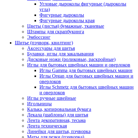
Угловые дыроколы фигурные (дыроколы
угла)
Фигурные дыроколы
Фигурные дыроколы края
Цветы (листья) бумажные, тканевые
Штампы для скрапбукинга
Эмбоссинг
Шитье (пэчворк, квилтинг)
Аксессуары для шитья
Булавки, иглы для закалывания
Дисковые ножи (роликовые, раскройные)
Иглы для бытовых швейных машин и оверлоков
Иглы Gamma для бытовых швейных машин
Иглы Organ для бытовых швейных машин и
оверлоков
Иглы Schmetz для бытовых швейных машин
и оверлоков
Иглы ручные швейные
Игольницы
Калька, копировальная бумага
Лекала (шаблоны) для шитья
Лента декоративная, тесьма
Лента техническая
Линейки для шитья, пэчворка
Маты для резки (пэчворка)