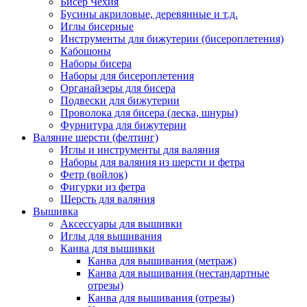
Бисер Чехия
Бусины акриловые, деревянные и т.д.
Иглы бисерные
Инструменты для бижутерии (бисероплетения)
Кабошоны
Наборы бисера
Наборы для бисероплетения
Органайзеры для бисера
Подвески для бижутерии
Проволока для бисера (леска, шнуры)
Фурнитура для бижутерии
Валяние шерсти (фелтинг)
Иглы и инструменты для валяния
Наборы для валяния из шерсти и фетра
Фетр (войлок)
Фигурки из фетра
Шерсть для валяния
Вышивка
Аксессуары для вышивки
Иглы для вышивания
Канва для вышивки
Канва для вышивания (метраж)
Канва для вышивания (нестандартные
отрезы)
Канва для вышивания (отрезы)