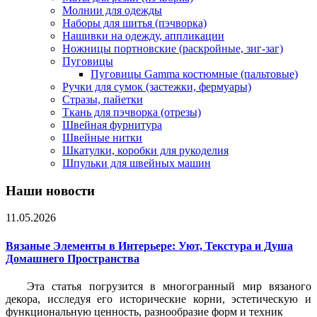
Молнии для одежды
Наборы для шитья (пэчворка)
Нашивки на одежду, аппликации
Ножницы портновские (раскройные, зиг-заг)
Пуговицы
Пуговицы Gamma костюмные (пальтовые)
Ручки для сумок (застежки, фермуары)
Стразы, пайетки
Ткань для пэчворка (отрезы)
Швейная фурнитура
Швейные нитки
Шкатулки, коробки для рукоделия
Шпульки для швейных машин
Наши новости
11.05.2026
Вязаные Элементы в Интерьере: Уют, Текстура и Душа
Домашнего Пространства
Эта статья погрузится в многогранный мир вязаного
декора, исследуя его исторические корни, эстетическую и
функциональную ценность, разнообразие форм и техник