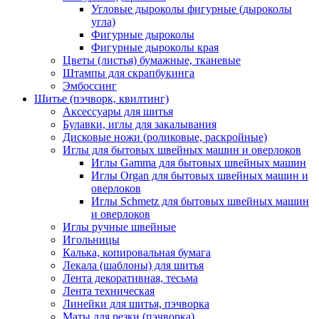
Угловые дыроколы фигурные (дыроколы
угла)
Фигурные дыроколы
Фигурные дыроколы края
Цветы (листья) бумажные, тканевые
Штампы для скрапбукинга
Эмбоссинг
Шитье (пэчворк, квилтинг)
Аксессуары для шитья
Булавки, иглы для закалывания
Дисковые ножи (роликовые, раскройные)
Иглы для бытовых швейных машин и оверлоков
Иглы Gamma для бытовых швейных машин
Иглы Organ для бытовых швейных машин и
оверлоков
Иглы Schmetz для бытовых швейных машин
и оверлоков
Иглы ручные швейные
Игольницы
Калька, копировальная бумага
Лекала (шаблоны) для шитья
Лента декоративная, тесьма
Лента техническая
Линейки для шитья, пэчворка
Маты для резки (пэчворка)