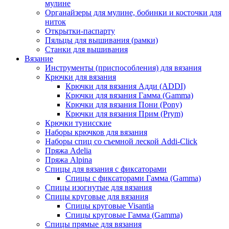
мулине
Органайзеры для мулине, бобинки и косточки для
ниток
Открытки-паспарту
Пяльцы для вышивания (рамки)
Станки для вышивания
Вязание
Инструменты (приспособления) для вязания
Крючки для вязания
Крючки для вязания Адди (ADDI)
Крючки для вязания Гамма (Gamma)
Крючки для вязания Пони (Pony)
Крючки для вязания Прим (Prym)
Крючки тунисские
Наборы крючков для вязания
Наборы спиц со съемной леской Addi-Click
Пряжа Adelia
Пряжа Alpina
Спицы для вязания с фиксаторами
Спицы с фиксаторами Гамма (Gamma)
Спицы изогнутые для вязания
Спицы круговые для вязания
Спицы круговые Visantia
Спицы круговые Гамма (Gamma)
Спицы прямые для вязания