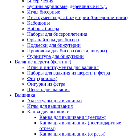
Бисер Чехия
Бусины акриловые, деревянные и т.д.
Иглы бисерные
Инструменты для бижутерии (бисероплетения)
Кабошоны
Наборы бисера
Наборы для бисероплетения
Органайзеры для бисера
Подвески для бижутерии
Проволока для бисера (леска, шнуры)
Фурнитура для бижутерии
Валяние шерсти (фелтинг)
Иглы и инструменты для валяния
Наборы для валяния из шерсти и фетра
Фетр (войлок)
Фигурки из фетра
Шерсть для валяния
Вышивка
Аксессуары для вышивки
Иглы для вышивания
Канва для вышивки
Канва для вышивания (метраж)
Канва для вышивания (нестандартные
отрезы)
Канва для вышивания (отрезы)