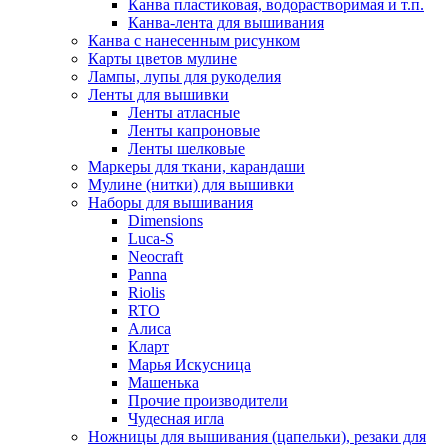
Канва пластиковая, водорастворимая и т.п.
Канва-лента для вышивания
Канва с нанесенным рисунком
Карты цветов мулине
Лампы, лупы для рукоделия
Ленты для вышивки
Ленты атласные
Ленты капроновые
Ленты шелковые
Маркеры для ткани, карандаши
Мулине (нитки) для вышивки
Наборы для вышивания
Dimensions
Luca-S
Neocraft
Panna
Riolis
RTO
Алиса
Кларт
Марья Искусница
Машенька
Прочие производители
Чудесная игла
Ножницы для вышивания (цапельки), резаки для