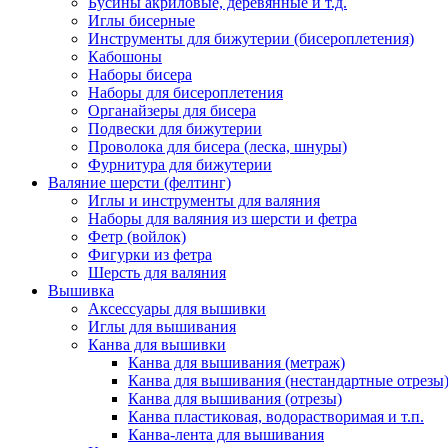
Бусины акриловые, деревянные и т.д.
Иглы бисерные
Инструменты для бижутерии (бисероплетения)
Кабошоны
Наборы бисера
Наборы для бисероплетения
Органайзеры для бисера
Подвески для бижутерии
Проволока для бисера (леска, шнуры)
Фурнитура для бижутерии
Валяние шерсти (фелтинг)
Иглы и инструменты для валяния
Наборы для валяния из шерсти и фетра
Фетр (войлок)
Фигурки из фетра
Шерсть для валяния
Вышивка
Аксессуары для вышивки
Иглы для вышивания
Канва для вышивки
Канва для вышивания (метраж)
Канва для вышивания (нестандартные отрезы
Канва для вышивания (отрезы)
Канва пластиковая, водорастворимая и т.п.
Канва-лента для вышивания