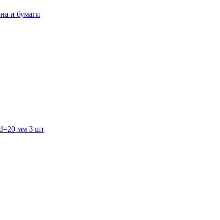
она и бумаги
 d=20 мм 3 шт