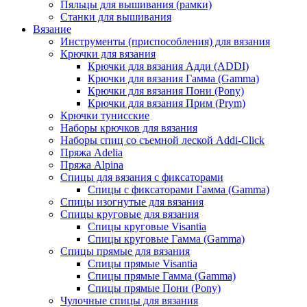
Пяльцы для вышивания (рамки)
Станки для вышивания
Вязание
Инструменты (приспособления) для вязания
Крючки для вязания
Крючки для вязания Адди (ADDI)
Крючки для вязания Гамма (Gamma)
Крючки для вязания Пони (Pony)
Крючки для вязания Прим (Prym)
Крючки тунисские
Наборы крючков для вязания
Наборы спиц со съемной леской Addi-Click
Пряжа Adelia
Пряжа Alpina
Спицы для вязания с фиксаторами
Спицы с фиксаторами Гамма (Gamma)
Спицы изогнутые для вязания
Спицы круговые для вязания
Спицы круговые Visantia
Спицы круговые Гамма (Gamma)
Спицы прямые для вязания
Спицы прямые Visantia
Спицы прямые Гамма (Gamma)
Спицы прямые Пони (Pony)
Чулочные спицы для вязания