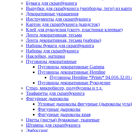
Бумага для скрапбукинга
Вырубки для скрабукинга (чипборды, теги) из карт
Декоративные украшения
Инструменты для скрапбукинга
Картон для скрапбукинга (кардсток)
Клей для рукоделия (скотч, пластинки клеевые)
Лента декоративная, тесьма
Лента декоративная, тесьма (наборы)
Наборы бумаги для скрапбукинга
Наборы для скрапбукинга
Наклейки, натирки
Пуговицы декоративные
Пуговицы декоративные Gamma
Пуговицы декоративные Hemline
Пуговицы Hemline *Prints* 04.016.32.01
Пуговицы декоративные Рукоделие
Страз, микробисер, полубусины и т.д.
Трафареты для скрапбукинга
Фигурные дыроколы
Угловые дыроколы фигурные (дыроколы угла)
Фигурные дыроколы
Фигурные дыроколы края
Цветы (листья) бумажные, тканевые
Штампы для скрапбукинга
Эмбоссинг