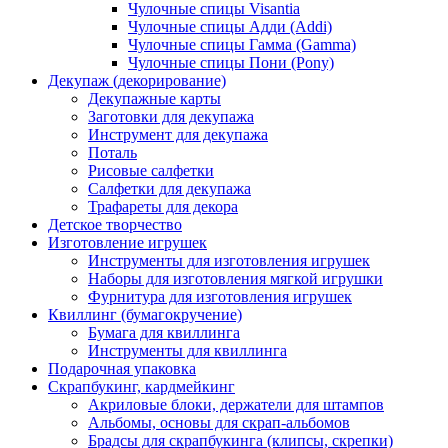
Чулочные спицы Visantia
Чулочные спицы Адди (Addi)
Чулочные спицы Гамма (Gamma)
Чулочные спицы Пони (Pony)
Декупаж (декорирование)
Декупажные карты
Заготовки для декупажа
Инструмент для декупажа
Поталь
Рисовые салфетки
Салфетки для декупажа
Трафареты для декора
Детское творчество
Изготовление игрушек
Инструменты для изготовления игрушек
Наборы для изготовления мягкой игрушки
Фурнитура для изготовления игрушек
Квиллинг (бумагокручение)
Бумага для квиллинга
Инструменты для квиллинга
Подарочная упаковка
Скрапбукинг, кардмейкинг
Акриловые блоки, держатели для штампов
Альбомы, основы для скрап-альбомов
Брадсы для скрапбукинга (клипсы, скрепки)