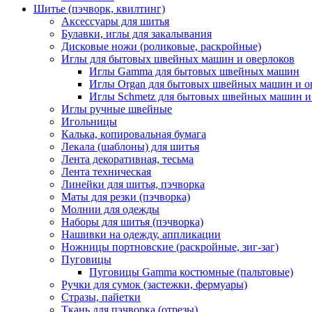
Шитье (пэчворк, квилтинг)
Аксессуары для шитья
Булавки, иглы для закалывания
Дисковые ножи (роликовые, раскройные)
Иглы для бытовых швейных машин и оверлоков
Иглы Gamma для бытовых швейных машин
Иглы Organ для бытовых швейных машин и о
Иглы Schmetz для бытовых швейных машин и
Иглы ручные швейные
Игольницы
Калька, копировальная бумага
Лекала (шаблоны) для шитья
Лента декоративная, тесьма
Лента техническая
Линейки для шитья, пэчворка
Маты для резки (пэчворка)
Молнии для одежды
Наборы для шитья (пэчворка)
Нашивки на одежду, аппликации
Ножницы портновские (раскройные, зиг-заг)
Пуговицы
Пуговицы Gamma костюмные (пальтовые)
Ручки для сумок (застежки, фермуары)
Стразы, пайетки
Ткань для пэчворка (отрезы)