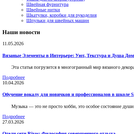
Швейная фурнитура
Швейные нитки
Шкатулки, коробки для рукоделия
Шпульки для швейных машин
Наши новости
11.05.2026
Вязаные Элементы в Интерьере: Уют, Текстура и Душа До
Эта статья погрузится в многогранный мир вязаного декор
Подробнее
10.04.2026
Обучение вокалу для новичков и профессионалов в школе
Музыка — это не просто хобби, это особое состояние души
Подробнее
27.03.2026
Отели сети Rixos: Философия совершенного отдыха