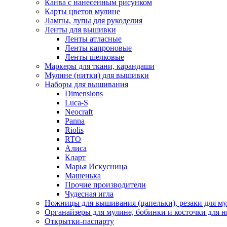
Канва с нанесенным рисунком
Карты цветов мулине
Лампы, лупы для рукоделия
Ленты для вышивки
Ленты атласные
Ленты капроновые
Ленты шелковые
Маркеры для ткани, карандаши
Мулине (нитки) для вышивки
Наборы для вышивания
Dimensions
Luca-S
Neocraft
Panna
Riolis
RTO
Алиса
Кларт
Марья Искусница
Машенька
Прочие производители
Чудесная игла
Ножницы для вышивания (цапельки), резаки для м
Органайзеры для мулине, бобинки и косточки для н
Открытки-паспарту