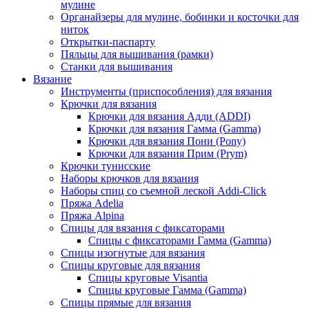
мулине
Органайзеры для мулине, бобинки и косточки для
ниток
Открытки-паспарту
Пяльцы для вышивания (рамки)
Станки для вышивания
Вязание
Инструменты (приспособления) для вязания
Крючки для вязания
Крючки для вязания Адди (ADDI)
Крючки для вязания Гамма (Gamma)
Крючки для вязания Пони (Pony)
Крючки для вязания Прим (Prym)
Крючки тунисские
Наборы крючков для вязания
Наборы спиц со съемной леской Addi-Click
Пряжа Adelia
Пряжа Alpina
Спицы для вязания с фиксаторами
Спицы с фиксаторами Гамма (Gamma)
Спицы изогнутые для вязания
Спицы круговые для вязания
Спицы круговые Visantia
Спицы круговые Гамма (Gamma)
Спицы прямые для вязания