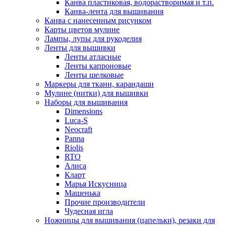
Канва пластиковая, водорастворимая и т.п.
Канва-лента для вышивания
Канва с нанесенным рисунком
Карты цветов мулине
Лампы, лупы для рукоделия
Ленты для вышивки
Ленты атласные
Ленты капроновые
Ленты шелковые
Маркеры для ткани, карандаши
Мулине (нитки) для вышивки
Наборы для вышивания
Dimensions
Luca-S
Neocraft
Panna
Riolis
RTO
Алиса
Кларт
Марья Искусница
Машенька
Прочие производители
Чудесная игла
Ножницы для вышивания (цапельки), резаки для