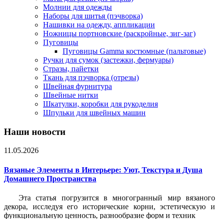
Молнии для одежды
Наборы для шитья (пэчворка)
Нашивки на одежду, аппликации
Ножницы портновские (раскройные, зиг-заг)
Пуговицы
Пуговицы Gamma костюмные (пальтовые)
Ручки для сумок (застежки, фермуары)
Стразы, пайетки
Ткань для пэчворка (отрезы)
Швейная фурнитура
Швейные нитки
Шкатулки, коробки для рукоделия
Шпульки для швейных машин
Наши новости
11.05.2026
Вязаные Элементы в Интерьере: Уют, Текстура и Душа
Домашнего Пространства
Эта статья погрузится в многогранный мир вязаного
декора, исследуя его исторические корни, эстетическую и
функциональную ценность, разнообразие форм и техник