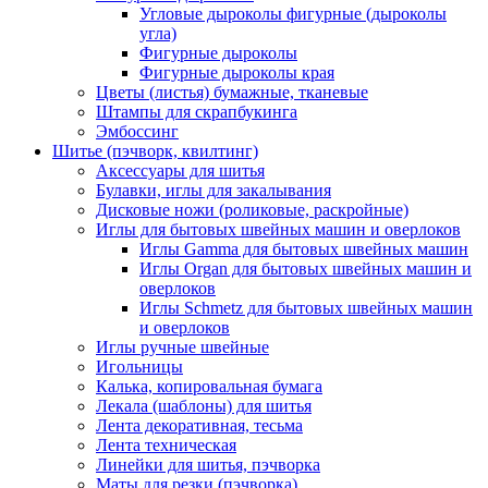
Угловые дыроколы фигурные (дыроколы
угла)
Фигурные дыроколы
Фигурные дыроколы края
Цветы (листья) бумажные, тканевые
Штампы для скрапбукинга
Эмбоссинг
Шитье (пэчворк, квилтинг)
Аксессуары для шитья
Булавки, иглы для закалывания
Дисковые ножи (роликовые, раскройные)
Иглы для бытовых швейных машин и оверлоков
Иглы Gamma для бытовых швейных машин
Иглы Organ для бытовых швейных машин и
оверлоков
Иглы Schmetz для бытовых швейных машин
и оверлоков
Иглы ручные швейные
Игольницы
Калька, копировальная бумага
Лекала (шаблоны) для шитья
Лента декоративная, тесьма
Лента техническая
Линейки для шитья, пэчворка
Маты для резки (пэчворка)