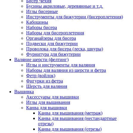
Бисер Чехия
Бусины акриловые, деревянные и т.д.
Иглы бисерные
Инструменты для бижутерии (бисероплетения)
Кабошоны
Наборы бисера
Наборы для бисероплетения
Органайзеры для бисера
Подвески для бижутерии
Проволока для бисера (леска, шнуры)
Фурнитура для бижутерии
Валяние шерсти (фелтинг)
Иглы и инструменты для валяния
Наборы для валяния из шерсти и фетра
Фетр (войлок)
Фигурки из фетра
Шерсть для валяния
Вышивка
Аксессуары для вышивки
Иглы для вышивания
Канва для вышивки
Канва для вышивания (метраж)
Канва для вышивания (нестандартные
отрезы)
Канва для вышивания (отрезы)