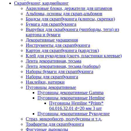
Скрапбукинг, кардмейкинг
Акриловые блоки, держатели для штампов
Альбомы, основы для скрап-альбомов
Брадсы для скрапбукинга (клипсы, скрепки)
Бумага для скрапбукинга
Вырубки для скрабукинга (чипборды, теги) из
картона и бумаги
Декоративные украшения
Инструменты для скрапбукинга
Картон для скрапбукинга (кардсток)
Клей для рукоделия (скотч, пластинки клеевые)
Лента декоративная, тесьма
Лента декоративная, тесьма (наборы)
Наборы бумаги для скрапбукинга
Наборы для скрапбукинга
Наклейки, натирки
Пуговицы декоративные
Пуговицы декоративные Gamma
Пуговицы декоративные Hemline
Пуговицы Hemline *Prints*
04.016.32.01 d=20 мм 3 шт
Пуговицы декоративные Рукоделие
Страз, микробисер, полубусины и т.д.
Трафареты для скрапбукинга
Фигурные дыроколы