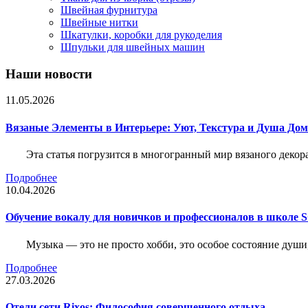
Швейная фурнитура
Швейные нитки
Шкатулки, коробки для рукоделия
Шпульки для швейных машин
Наши новости
11.05.2026
Вязаные Элементы в Интерьере: Уют, Текстура и Душа До
Эта статья погрузится в многогранный мир вязаного декор
Подробнее
10.04.2026
Обучение вокалу для новичков и профессионалов в школе
Музыка — это не просто хобби, это особое состояние души
Подробнее
27.03.2026
Отели сети Rixos: Философия совершенного отдыха