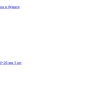
она и бумаги
 d=20 мм 3 шт