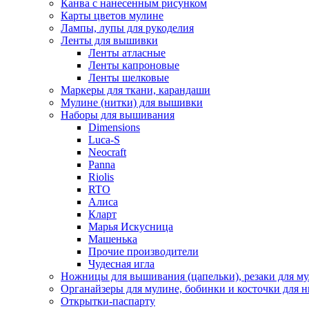
Канва с нанесенным рисунком
Карты цветов мулине
Лампы, лупы для рукоделия
Ленты для вышивки
Ленты атласные
Ленты капроновые
Ленты шелковые
Маркеры для ткани, карандаши
Мулине (нитки) для вышивки
Наборы для вышивания
Dimensions
Luca-S
Neocraft
Panna
Riolis
RTO
Алиса
Кларт
Марья Искусница
Машенька
Прочие производители
Чудесная игла
Ножницы для вышивания (цапельки), резаки для м
Органайзеры для мулине, бобинки и косточки для н
Открытки-паспарту