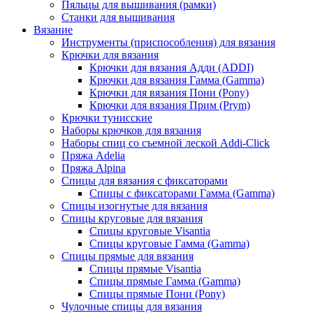
Пяльцы для вышивания (рамки)
Станки для вышивания
Вязание
Инструменты (приспособления) для вязания
Крючки для вязания
Крючки для вязания Адди (ADDI)
Крючки для вязания Гамма (Gamma)
Крючки для вязания Пони (Pony)
Крючки для вязания Прим (Prym)
Крючки тунисские
Наборы крючков для вязания
Наборы спиц со съемной леской Addi-Click
Пряжа Adelia
Пряжа Alpina
Спицы для вязания с фиксаторами
Спицы с фиксаторами Гамма (Gamma)
Спицы изогнутые для вязания
Спицы круговые для вязания
Спицы круговые Visantia
Спицы круговые Гамма (Gamma)
Спицы прямые для вязания
Спицы прямые Visantia
Спицы прямые Гамма (Gamma)
Спицы прямые Пони (Pony)
Чулочные спицы для вязания