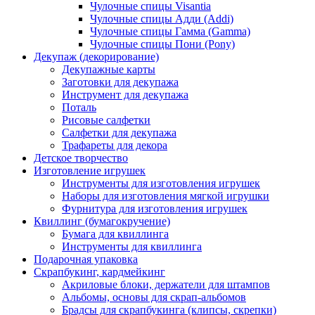
Чулочные спицы Visantia
Чулочные спицы Адди (Addi)
Чулочные спицы Гамма (Gamma)
Чулочные спицы Пони (Pony)
Декупаж (декорирование)
Декупажные карты
Заготовки для декупажа
Инструмент для декупажа
Поталь
Рисовые салфетки
Салфетки для декупажа
Трафареты для декора
Детское творчество
Изготовление игрушек
Инструменты для изготовления игрушек
Наборы для изготовления мягкой игрушки
Фурнитура для изготовления игрушек
Квиллинг (бумагокручение)
Бумага для квиллинга
Инструменты для квиллинга
Подарочная упаковка
Скрапбукинг, кардмейкинг
Акриловые блоки, держатели для штампов
Альбомы, основы для скрап-альбомов
Брадсы для скрапбукинга (клипсы, скрепки)