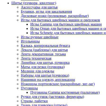
Шитье (пэчворк, квилтинг)
Аксессуары для шитья
Булавки, иглы для закалывания
Дисковые ножи (роликовые, раскройные)
Иглы для бытовых швейных машин и оверлоков
Иглы Gamma для бытовых швейных машин
Иглы Organ для бытовых швейных машин и о
Иглы Schmetz для бытовых швейных машин и
Иглы ручные швейные
Игольницы
Калька, копировальная бумага
Лекала (шаблоны) для шитья
Лента декоративная, тесьма
Лента техническая
Линейки для шитья, пэчворка
Маты для резки (пэчворка)
Молнии для одежды
Наборы для шитья (пэчворка)
Нашивки на одежду, аппликации
Ножницы портновские (раскройные, зиг-заг)
Пуговицы
Пуговицы Gamma костюмные (пальтовые)
Ручки для сумок (застежки, фермуары)
Стразы, пайетки
Ткань для пэчворка (отрезы)