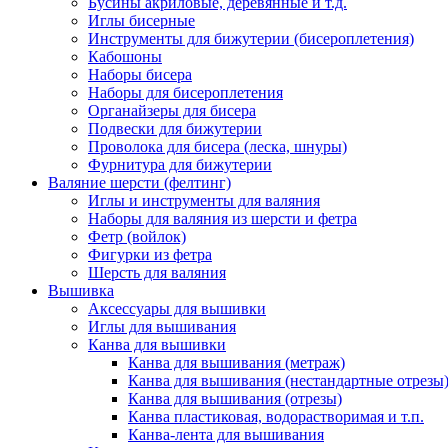
Бусины акриловые, деревянные и т.д.
Иглы бисерные
Инструменты для бижутерии (бисероплетения)
Кабошоны
Наборы бисера
Наборы для бисероплетения
Органайзеры для бисера
Подвески для бижутерии
Проволока для бисера (леска, шнуры)
Фурнитура для бижутерии
Валяние шерсти (фелтинг)
Иглы и инструменты для валяния
Наборы для валяния из шерсти и фетра
Фетр (войлок)
Фигурки из фетра
Шерсть для валяния
Вышивка
Аксессуары для вышивки
Иглы для вышивания
Канва для вышивки
Канва для вышивания (метраж)
Канва для вышивания (нестандартные отрезы
Канва для вышивания (отрезы)
Канва пластиковая, водорастворимая и т.п.
Канва-лента для вышивания