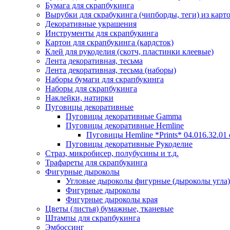
Бумага для скрапбукинга
Вырубки для скрабукинга (чипборды, теги) из карт
Декоративные украшения
Инструменты для скрапбукинга
Картон для скрапбукинга (кардсток)
Клей для рукоделия (скотч, пластинки клеевые)
Лента декоративная, тесьма
Лента декоративная, тесьма (наборы)
Наборы бумаги для скрапбукинга
Наборы для скрапбукинга
Наклейки, натирки
Пуговицы декоративные
Пуговицы декоративные Gamma
Пуговицы декоративные Hemline
Пуговицы Hemline *Prints* 04.016.32.01
Пуговицы декоративные Рукоделие
Страз, микробисер, полубусины и т.д.
Трафареты для скрапбукинга
Фигурные дыроколы
Угловые дыроколы фигурные (дыроколы угла)
Фигурные дыроколы
Фигурные дыроколы края
Цветы (листья) бумажные, тканевые
Штампы для скрапбукинга
Эмбоссинг