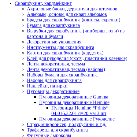
Скрапбукинг, кардмейкинг
Акриловые блоки, держатели для штампов
Альбомы, основы для скрап-альбомов
Брадсы для скрапбукинга (клипсы, скрепки)
Бумага для скрапбукинга
Вырубки для скрабукинга (чипборды, теги) из
картона и бумаги
Декоративные украшения
Инструменты для скрапбукинга
Картон для скрапбукинга (кардсток)
Клей для рукоделия (скотч, пластинки клеевые)
Лента декоративная, тесьма
Лента декоративная, тесьма (наборы)
Наборы бумаги для скрапбукинга
Наборы для скрапбукинга
Наклейки, натирки
Пуговицы декоративные
Пуговицы декоративные Gamma
Пуговицы декоративные Hemline
Пуговицы Hemline *Prints*
04.016.32.01 d=20 мм 3 шт
Пуговицы декоративные Рукоделие
Страз, микробисер, полубусины и т.д.
Трафареты для скрапбукинга
Фигурные дыроколы