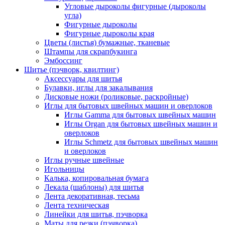
Угловые дыроколы фигурные (дыроколы
угла)
Фигурные дыроколы
Фигурные дыроколы края
Цветы (листья) бумажные, тканевые
Штампы для скрапбукинга
Эмбоссинг
Шитье (пэчворк, квилтинг)
Аксессуары для шитья
Булавки, иглы для закалывания
Дисковые ножи (роликовые, раскройные)
Иглы для бытовых швейных машин и оверлоков
Иглы Gamma для бытовых швейных машин
Иглы Organ для бытовых швейных машин и
оверлоков
Иглы Schmetz для бытовых швейных машин
и оверлоков
Иглы ручные швейные
Игольницы
Калька, копировальная бумага
Лекала (шаблоны) для шитья
Лента декоративная, тесьма
Лента техническая
Линейки для шитья, пэчворка
Маты для резки (пэчворка)