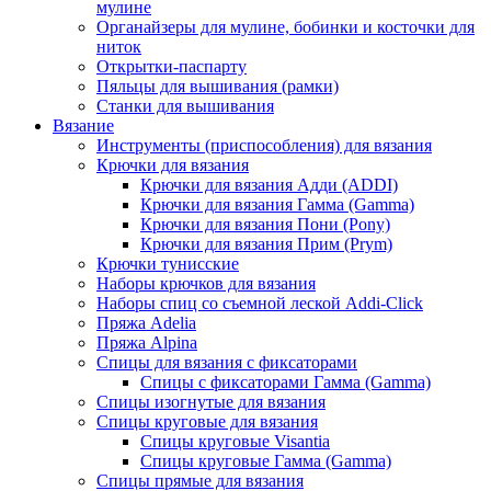
мулине
Органайзеры для мулине, бобинки и косточки для
ниток
Открытки-паспарту
Пяльцы для вышивания (рамки)
Станки для вышивания
Вязание
Инструменты (приспособления) для вязания
Крючки для вязания
Крючки для вязания Адди (ADDI)
Крючки для вязания Гамма (Gamma)
Крючки для вязания Пони (Pony)
Крючки для вязания Прим (Prym)
Крючки тунисские
Наборы крючков для вязания
Наборы спиц со съемной леской Addi-Click
Пряжа Adelia
Пряжа Alpina
Спицы для вязания с фиксаторами
Спицы с фиксаторами Гамма (Gamma)
Спицы изогнутые для вязания
Спицы круговые для вязания
Спицы круговые Visantia
Спицы круговые Гамма (Gamma)
Спицы прямые для вязания