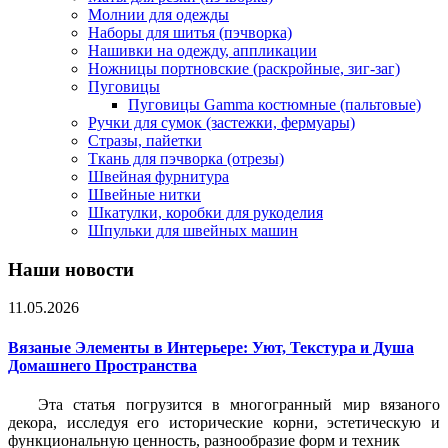
Молнии для одежды
Наборы для шитья (пэчворка)
Нашивки на одежду, аппликации
Ножницы портновские (раскройные, зиг-заг)
Пуговицы
Пуговицы Gamma костюмные (пальтовые)
Ручки для сумок (застежки, фермуары)
Стразы, пайетки
Ткань для пэчворка (отрезы)
Швейная фурнитура
Швейные нитки
Шкатулки, коробки для рукоделия
Шпульки для швейных машин
Наши новости
11.05.2026
Вязаные Элементы в Интерьере: Уют, Текстура и Душа
Домашнего Пространства
Эта статья погрузится в многогранный мир вязаного
декора, исследуя его исторические корни, эстетическую и
функциональную ценность, разнообразие форм и техник