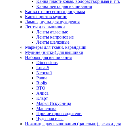
Канва пластиковая, водорастворимая и т.п.
Канва-лента для вышивания
Канва с нанесенным рисунком
Карты цветов мулине
Лампы, лупы для рукоделия
Ленты для вышивки
Ленты атласные
Ленты капроновые
Ленты шелковые
Маркеры для ткани, карандаши
Мулине (нитки) для вышивки
Наборы для вышивания
Dimensions
Luca-S
Neocraft
Panna
Riolis
RTO
Алиса
Кларт
Марья Искусница
Машенька
Прочие производители
Чудесная игла
Ножницы для вышивания (цапельки), резаки для