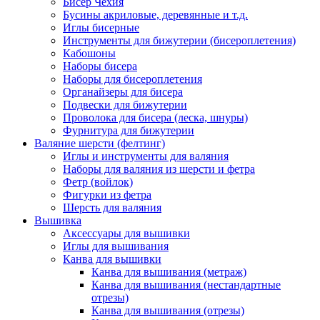
Бисер Чехия
Бусины акриловые, деревянные и т.д.
Иглы бисерные
Инструменты для бижутерии (бисероплетения)
Кабошоны
Наборы бисера
Наборы для бисероплетения
Органайзеры для бисера
Подвески для бижутерии
Проволока для бисера (леска, шнуры)
Фурнитура для бижутерии
Валяние шерсти (фелтинг)
Иглы и инструменты для валяния
Наборы для валяния из шерсти и фетра
Фетр (войлок)
Фигурки из фетра
Шерсть для валяния
Вышивка
Аксессуары для вышивки
Иглы для вышивания
Канва для вышивки
Канва для вышивания (метраж)
Канва для вышивания (нестандартные
отрезы)
Канва для вышивания (отрезы)