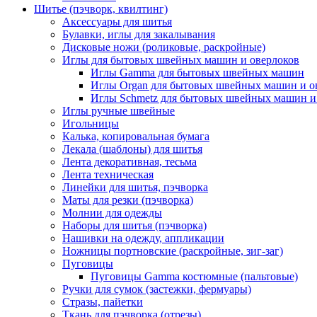
Шитье (пэчворк, квилтинг)
Аксессуары для шитья
Булавки, иглы для закалывания
Дисковые ножи (роликовые, раскройные)
Иглы для бытовых швейных машин и оверлоков
Иглы Gamma для бытовых швейных машин
Иглы Organ для бытовых швейных машин и о
Иглы Schmetz для бытовых швейных машин и
Иглы ручные швейные
Игольницы
Калька, копировальная бумага
Лекала (шаблоны) для шитья
Лента декоративная, тесьма
Лента техническая
Линейки для шитья, пэчворка
Маты для резки (пэчворка)
Молнии для одежды
Наборы для шитья (пэчворка)
Нашивки на одежду, аппликации
Ножницы портновские (раскройные, зиг-заг)
Пуговицы
Пуговицы Gamma костюмные (пальтовые)
Ручки для сумок (застежки, фермуары)
Стразы, пайетки
Ткань для пэчворка (отрезы)