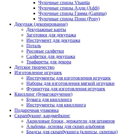
Чулочные спицы Visantia
Чулочные спицы Адди (Addi)
Чулочные спицы Гамма (Gamma)
Чулочные спицы Пони (Pony)
Декупаж (декорирование)
Декупажные карты
Заготовки для декупажа
Инструмент для декупажа
Поталь
Рисовые салфетки
Салфетки для декупажа
Трафареты для декора
Детское творчество
Изготовление игрушек
Инструменты для изготовления игрушек
Наборы для изготовления мягкой игрушки
Фурнитура для изготовления игрушек
Квиллинг (бумагокручение)
Бумага для квиллинга
Инструменты для квиллинга
Подарочная упаковка
Скрапбукинг, кардмейкинг
Акриловые блоки, держатели для штампов
Альбомы, основы для скрап-альбомов
Брадсы для скрапбукинга (клипсы, скрепки)