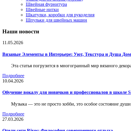
Швейная фурнитура
Швейные нитки
Шкатулки, коробки для рукоделия
Шпульки для швейных машин
Наши новости
11.05.2026
Вязаные Элементы в Интерьере: Уют, Текстура и Душа До
Эта статья погрузится в многогранный мир вязаного декор
Подробнее
10.04.2026
Обучение вокалу для новичков и профессионалов в школе
Музыка — это не просто хобби, это особое состояние души
Подробнее
27.03.2026
Отели сети Rixos: Философия совершенного отдыха