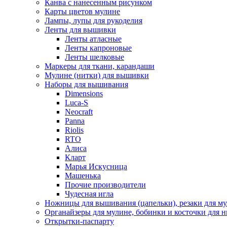
Канва с нанесенным рисунком
Карты цветов мулине
Лампы, лупы для рукоделия
Ленты для вышивки
Ленты атласные
Ленты капроновые
Ленты шелковые
Маркеры для ткани, карандаши
Мулине (нитки) для вышивки
Наборы для вышивания
Dimensions
Luca-S
Neocraft
Panna
Riolis
RTO
Алиса
Кларт
Марья Искусница
Машенька
Прочие производители
Чудесная игла
Ножницы для вышивания (цапельки), резаки для м
Органайзеры для мулине, бобинки и косточки для н
Открытки-паспарту