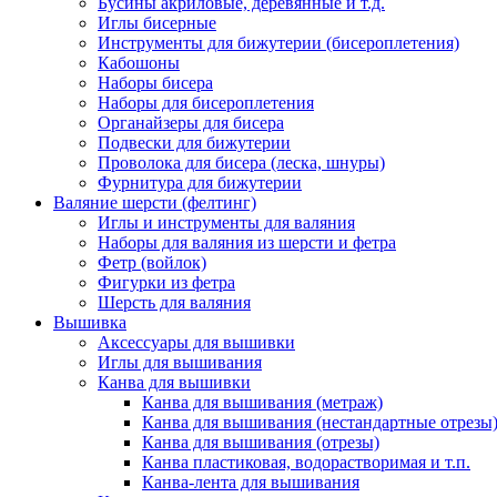
Бусины акриловые, деревянные и т.д.
Иглы бисерные
Инструменты для бижутерии (бисероплетения)
Кабошоны
Наборы бисера
Наборы для бисероплетения
Органайзеры для бисера
Подвески для бижутерии
Проволока для бисера (леска, шнуры)
Фурнитура для бижутерии
Валяние шерсти (фелтинг)
Иглы и инструменты для валяния
Наборы для валяния из шерсти и фетра
Фетр (войлок)
Фигурки из фетра
Шерсть для валяния
Вышивка
Аксессуары для вышивки
Иглы для вышивания
Канва для вышивки
Канва для вышивания (метраж)
Канва для вышивания (нестандартные отрезы
Канва для вышивания (отрезы)
Канва пластиковая, водорастворимая и т.п.
Канва-лента для вышивания