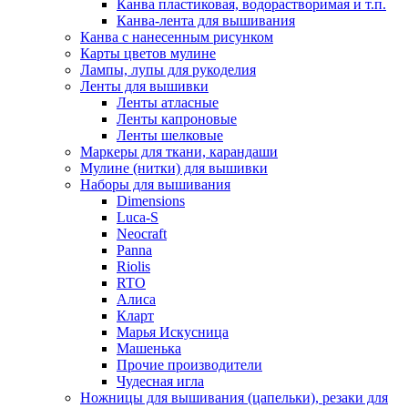
Канва пластиковая, водорастворимая и т.п.
Канва-лента для вышивания
Канва с нанесенным рисунком
Карты цветов мулине
Лампы, лупы для рукоделия
Ленты для вышивки
Ленты атласные
Ленты капроновые
Ленты шелковые
Маркеры для ткани, карандаши
Мулине (нитки) для вышивки
Наборы для вышивания
Dimensions
Luca-S
Neocraft
Panna
Riolis
RTO
Алиса
Кларт
Марья Искусница
Машенька
Прочие производители
Чудесная игла
Ножницы для вышивания (цапельки), резаки для