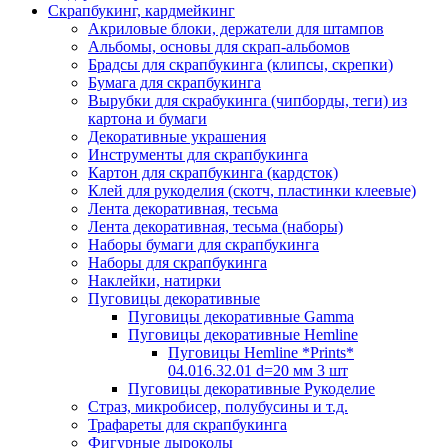
Скрапбукинг, кардмейкинг
Акриловые блоки, держатели для штампов
Альбомы, основы для скрап-альбомов
Брадсы для скрапбукинга (клипсы, скрепки)
Бумага для скрапбукинга
Вырубки для скрабукинга (чипборды, теги) из
картона и бумаги
Декоративные украшения
Инструменты для скрапбукинга
Картон для скрапбукинга (кардсток)
Клей для рукоделия (скотч, пластинки клеевые)
Лента декоративная, тесьма
Лента декоративная, тесьма (наборы)
Наборы бумаги для скрапбукинга
Наборы для скрапбукинга
Наклейки, натирки
Пуговицы декоративные
Пуговицы декоративные Gamma
Пуговицы декоративные Hemline
Пуговицы Hemline *Prints*
04.016.32.01 d=20 мм 3 шт
Пуговицы декоративные Рукоделие
Страз, микробисер, полубусины и т.д.
Трафареты для скрапбукинга
Фигурные дыроколы