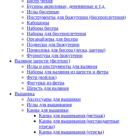
Бисер Чехия
Бусины акриловые, деревянные и т.д.
Иглы бисерные
Инструменты для бижутерии (бисероплетения)
Кабошоны
Наборы бисера
Наборы для бисероплетения
Органайзеры для бисера
Подвески для бижутерии
Проволока для бисера (леска, шнуры)
Фурнитура для бижутерии
Валяние шерсти (фелтинг)
Иглы и инструменты для валяния
Наборы для валяния из шерсти и фетра
Фетр (войлок)
Фигурки из фетра
Шерсть для валяния
Вышивка
Аксессуары для вышивки
Иглы для вышивания
Канва для вышивки
Канва для вышивания (метраж)
Канва для вышивания (нестандартные
отрезы)
Канва для вышивания (отрезы)