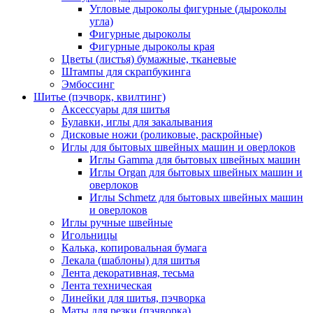
Угловые дыроколы фигурные (дыроколы
угла)
Фигурные дыроколы
Фигурные дыроколы края
Цветы (листья) бумажные, тканевые
Штампы для скрапбукинга
Эмбоссинг
Шитье (пэчворк, квилтинг)
Аксессуары для шитья
Булавки, иглы для закалывания
Дисковые ножи (роликовые, раскройные)
Иглы для бытовых швейных машин и оверлоков
Иглы Gamma для бытовых швейных машин
Иглы Organ для бытовых швейных машин и
оверлоков
Иглы Schmetz для бытовых швейных машин
и оверлоков
Иглы ручные швейные
Игольницы
Калька, копировальная бумага
Лекала (шаблоны) для шитья
Лента декоративная, тесьма
Лента техническая
Линейки для шитья, пэчворка
Маты для резки (пэчворка)