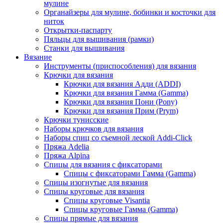
мулине
Органайзеры для мулине, бобинки и косточки для
ниток
Открытки-паспарту
Пяльцы для вышивания (рамки)
Станки для вышивания
Вязание
Инструменты (приспособления) для вязания
Крючки для вязания
Крючки для вязания Адди (ADDI)
Крючки для вязания Гамма (Gamma)
Крючки для вязания Пони (Pony)
Крючки для вязания Прим (Prym)
Крючки тунисские
Наборы крючков для вязания
Наборы спиц со съемной леской Addi-Click
Пряжа Adelia
Пряжа Alpina
Спицы для вязания с фиксаторами
Спицы с фиксаторами Гамма (Gamma)
Спицы изогнутые для вязания
Спицы круговые для вязания
Спицы круговые Visantia
Спицы круговые Гамма (Gamma)
Спицы прямые для вязания