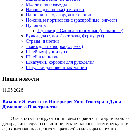
Молнии для одежды
Наборы для шитья (пэчворка)
Нашивки на одежду, аппликации
Ножницы портновские (раскройные, зиг-заг)
Пуговицы
Пуговицы Gamma костюмные (пальтовые)
Ручки для сумок (застежки, фермуары)
Стразы, пайетки
Ткань для пэчворка (отрезы)
Швейная фурнитура
Швейные нитки
Шкатулки, коробки для рукоделия
Шпульки для швейных машин
Наши новости
11.05.2026
Вязаные Элементы в Интерьере: Уют, Текстура и Душа
Домашнего Пространства
Эта статья погрузится в многогранный мир вязаного
декора, исследуя его исторические корни, эстетическую и
функциональную ценность, разнообразие форм и техник