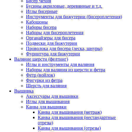
Бисер Чехия
Бусины акриловые, деревянные и т.д.
Иглы бисерные
Инструменты для бижутерии (бисероплетения)
Кабошоны
Наборы бисера
Наборы для бисероплетения
Органайзеры для бисера
Подвески для бижутерии
Проволока для бисера (леска, шнуры)
Фурнитура для бижутерии
Валяние шерсти (фелтинг)
Иглы и инструменты для валяния
Наборы для валяния из шерсти и фетра
Фетр (войлок)
Фигурки из фетра
Шерсть для валяния
Вышивка
Аксессуары для вышивки
Иглы для вышивания
Канва для вышивки
Канва для вышивания (метраж)
Канва для вышивания (нестандартные
отрезы)
Канва для вышивания (отрезы)