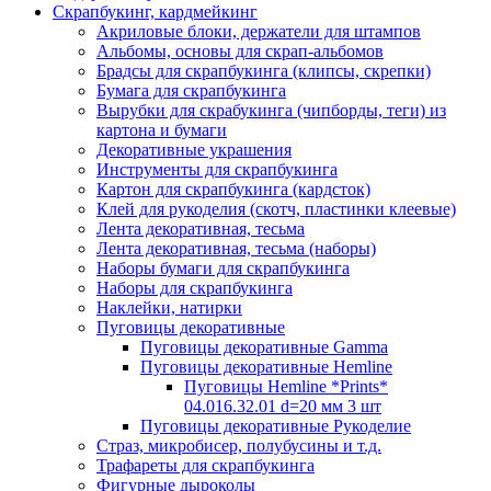
Скрапбукинг, кардмейкинг
Акриловые блоки, держатели для штампов
Альбомы, основы для скрап-альбомов
Брадсы для скрапбукинга (клипсы, скрепки)
Бумага для скрапбукинга
Вырубки для скрабукинга (чипборды, теги) из
картона и бумаги
Декоративные украшения
Инструменты для скрапбукинга
Картон для скрапбукинга (кардсток)
Клей для рукоделия (скотч, пластинки клеевые)
Лента декоративная, тесьма
Лента декоративная, тесьма (наборы)
Наборы бумаги для скрапбукинга
Наборы для скрапбукинга
Наклейки, натирки
Пуговицы декоративные
Пуговицы декоративные Gamma
Пуговицы декоративные Hemline
Пуговицы Hemline *Prints*
04.016.32.01 d=20 мм 3 шт
Пуговицы декоративные Рукоделие
Страз, микробисер, полубусины и т.д.
Трафареты для скрапбукинга
Фигурные дыроколы