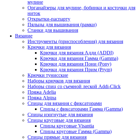
мулине
Органайзеры для мулине, бобинки и косточки для
ниток
Открытки-паспарту
Пяльцы для вышивания (рамки)
Станки для вышивания
Вязание
Инструменты (приспособления) для вязания
Крючки для вязания
Крючки для вязания Адди (ADDI)
Крючки для вязания Гамма (Gamma)
Крючки для вязания Пони (Pony)
Крючки для вязания Прим (Prym)
Крючки тунисские
Наборы крючков для вязания
Наборы спиц со съемной леской Addi-Click
Пряжа Adelia
Пряжа Alpina
Спицы для вязания с фиксаторами
Спицы с фиксаторами Гамма (Gamma)
Спицы изогнутые для вязания
Спицы круговые для вязания
Спицы круговые Visantia
Спицы круговые Гамма (Gamma)
Спицы прямые для вязания