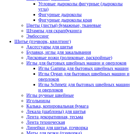
Угловые дыроколы фигурные (дыроколы
угла)
Фигурные дыроколы
Фигурные дыроколы края
Цветы (листья) бумажные, тканевые
Штампы для скрапбукинга
Эмбоссинг
Шитье (пэчворк, квилтинг)
Аксессуары для шитья
Булавки, иглы для закалывания
Дисковые ножи (роликовые, раскройные)
Иглы для бытовых швейных машин и оверлоков
Иглы Gamma для бытовых швейных машин
Иглы Organ для бытовых швейных машин и
оверлоков
Иглы Schmetz для бытовых швейных машин
и оверлоков
Иглы ручные швейные
Игольницы
Калька, копировальная бумага
Лекала (шаблоны) для шитья
Лента декоративная, тесьма
Лента техническая
Линейки для шитья, пэчворка
Маты для резки (пэчворка)