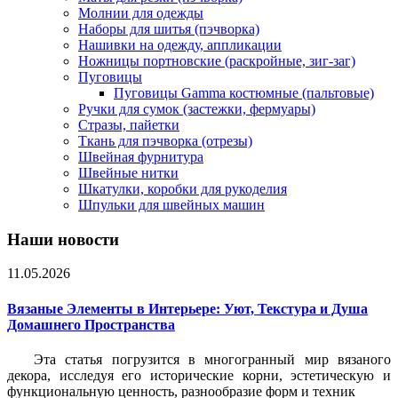
Молнии для одежды
Наборы для шитья (пэчворка)
Нашивки на одежду, аппликации
Ножницы портновские (раскройные, зиг-заг)
Пуговицы
Пуговицы Gamma костюмные (пальтовые)
Ручки для сумок (застежки, фермуары)
Стразы, пайетки
Ткань для пэчворка (отрезы)
Швейная фурнитура
Швейные нитки
Шкатулки, коробки для рукоделия
Шпульки для швейных машин
Наши новости
11.05.2026
Вязаные Элементы в Интерьере: Уют, Текстура и Душа
Домашнего Пространства
Эта статья погрузится в многогранный мир вязаного
декора, исследуя его исторические корни, эстетическую и
функциональную ценность, разнообразие форм и техник