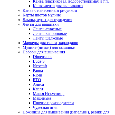
Канва пластиковая, водорастворимая и т.п.
Канва-лента для вышивания
Канва с нанесенным рисунком
Карты цветов мулине
Лампы, лупы для рукоделия
Ленты для вышивки
Ленты атласные
Ленты капроновые
Ленты шелковые
Маркеры для ткани, карандаши
Мулине (нитки) для вышивки
Наборы для вышивания
Dimensions
Luca-S
Neocraft
Panna
Riolis
RTO
Алиса
Кларт
Марья Искусница
Машенька
Прочие производители
Чудесная игла
Ножницы для вышивания (цапельки), резаки для