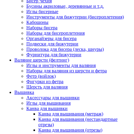
Бисер Чехия
Бусины акриловые, деревянные и т.д.
Иглы бисерные
Инструменты для бижутерии (бисероплетения)
Кабошоны
Наборы бисера
Наборы для бисероплетения
Органайзеры для бисера
Подвески для бижутерии
Проволока для бисера (леска, шнуры)
Фурнитура для бижутерии
Валяние шерсти (фелтинг)
Иглы и инструменты для валяния
Наборы для валяния из шерсти и фетра
Фетр (войлок)
Фигурки из фетра
Шерсть для валяния
Вышивка
Аксессуары для вышивки
Иглы для вышивания
Канва для вышивки
Канва для вышивания (метраж)
Канва для вышивания (нестандартные
отрезы)
Канва для вышивания (отрезы)