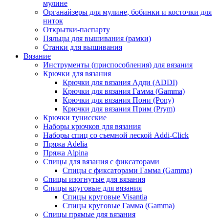
мулине
Органайзеры для мулине, бобинки и косточки для
ниток
Открытки-паспарту
Пяльцы для вышивания (рамки)
Станки для вышивания
Вязание
Инструменты (приспособления) для вязания
Крючки для вязания
Крючки для вязания Адди (ADDI)
Крючки для вязания Гамма (Gamma)
Крючки для вязания Пони (Pony)
Крючки для вязания Прим (Prym)
Крючки тунисские
Наборы крючков для вязания
Наборы спиц со съемной леской Addi-Click
Пряжа Adelia
Пряжа Alpina
Спицы для вязания с фиксаторами
Спицы с фиксаторами Гамма (Gamma)
Спицы изогнутые для вязания
Спицы круговые для вязания
Спицы круговые Visantia
Спицы круговые Гамма (Gamma)
Спицы прямые для вязания