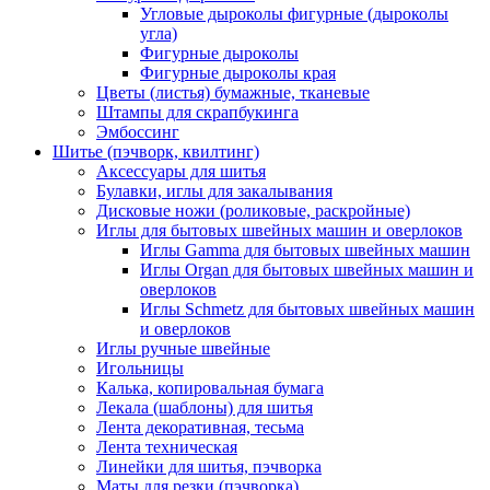
Угловые дыроколы фигурные (дыроколы
угла)
Фигурные дыроколы
Фигурные дыроколы края
Цветы (листья) бумажные, тканевые
Штампы для скрапбукинга
Эмбоссинг
Шитье (пэчворк, квилтинг)
Аксессуары для шитья
Булавки, иглы для закалывания
Дисковые ножи (роликовые, раскройные)
Иглы для бытовых швейных машин и оверлоков
Иглы Gamma для бытовых швейных машин
Иглы Organ для бытовых швейных машин и
оверлоков
Иглы Schmetz для бытовых швейных машин
и оверлоков
Иглы ручные швейные
Игольницы
Калька, копировальная бумага
Лекала (шаблоны) для шитья
Лента декоративная, тесьма
Лента техническая
Линейки для шитья, пэчворка
Маты для резки (пэчворка)