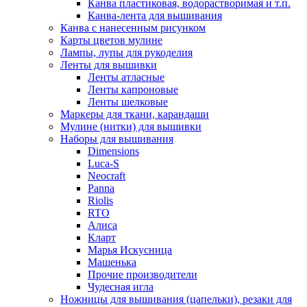
Канва пластиковая, водорастворимая и т.п.
Канва-лента для вышивания
Канва с нанесенным рисунком
Карты цветов мулине
Лампы, лупы для рукоделия
Ленты для вышивки
Ленты атласные
Ленты капроновые
Ленты шелковые
Маркеры для ткани, карандаши
Мулине (нитки) для вышивки
Наборы для вышивания
Dimensions
Luca-S
Neocraft
Panna
Riolis
RTO
Алиса
Кларт
Марья Искусница
Машенька
Прочие производители
Чудесная игла
Ножницы для вышивания (цапельки), резаки для