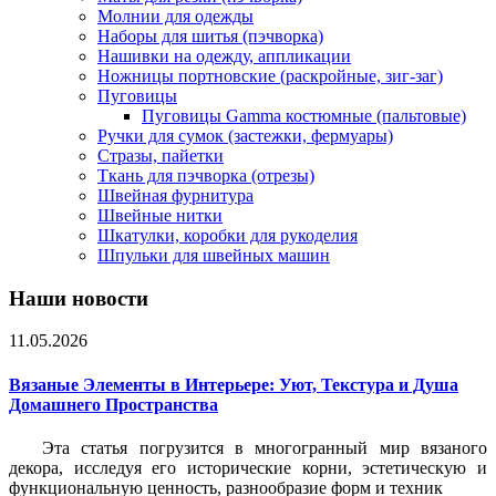
Молнии для одежды
Наборы для шитья (пэчворка)
Нашивки на одежду, аппликации
Ножницы портновские (раскройные, зиг-заг)
Пуговицы
Пуговицы Gamma костюмные (пальтовые)
Ручки для сумок (застежки, фермуары)
Стразы, пайетки
Ткань для пэчворка (отрезы)
Швейная фурнитура
Швейные нитки
Шкатулки, коробки для рукоделия
Шпульки для швейных машин
Наши новости
11.05.2026
Вязаные Элементы в Интерьере: Уют, Текстура и Душа
Домашнего Пространства
Эта статья погрузится в многогранный мир вязаного
декора, исследуя его исторические корни, эстетическую и
функциональную ценность, разнообразие форм и техник