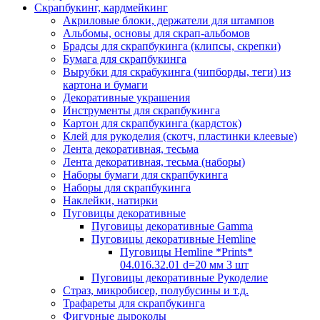
Скрапбукинг, кардмейкинг
Акриловые блоки, держатели для штампов
Альбомы, основы для скрап-альбомов
Брадсы для скрапбукинга (клипсы, скрепки)
Бумага для скрапбукинга
Вырубки для скрабукинга (чипборды, теги) из
картона и бумаги
Декоративные украшения
Инструменты для скрапбукинга
Картон для скрапбукинга (кардсток)
Клей для рукоделия (скотч, пластинки клеевые)
Лента декоративная, тесьма
Лента декоративная, тесьма (наборы)
Наборы бумаги для скрапбукинга
Наборы для скрапбукинга
Наклейки, натирки
Пуговицы декоративные
Пуговицы декоративные Gamma
Пуговицы декоративные Hemline
Пуговицы Hemline *Prints*
04.016.32.01 d=20 мм 3 шт
Пуговицы декоративные Рукоделие
Страз, микробисер, полубусины и т.д.
Трафареты для скрапбукинга
Фигурные дыроколы