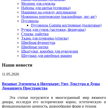
Молнии для одежды
Наборы для шитья (пэчворка)
Нашивки на одежду, аппликации
Ножницы портновские (раскройные, зиг-заг)
Пуговицы
Пуговицы Gamma костюмные (пальтовые)
Ручки для сумок (застежки, фермуары)
Стразы, пайетки
Ткань для пэчворка (отрезы)
Швейная фурнитура
Швейные нитки
Шкатулки, коробки для рукоделия
Шпульки для швейных машин
Наши новости
11.05.2026
Вязаные Элементы в Интерьере: Уют, Текстура и Душа
Домашнего Пространства
Эта статья погрузится в многогранный мир вязаного
декора, исследуя его исторические корни, эстетическую и
функциональную ценность, разнообразие форм и техник