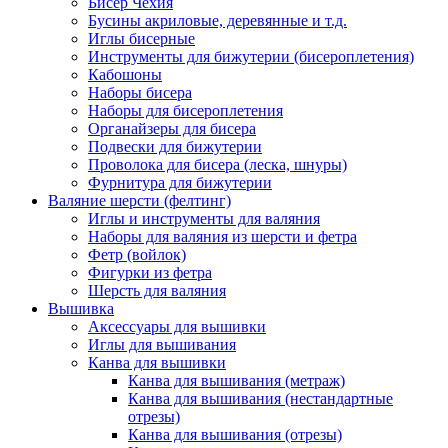
Бисер Чехия
Бусины акриловые, деревянные и т.д.
Иглы бисерные
Инструменты для бижутерии (бисероплетения)
Кабошоны
Наборы бисера
Наборы для бисероплетения
Органайзеры для бисера
Подвески для бижутерии
Проволока для бисера (леска, шнуры)
Фурнитура для бижутерии
Валяние шерсти (фелтинг)
Иглы и инструменты для валяния
Наборы для валяния из шерсти и фетра
Фетр (войлок)
Фигурки из фетра
Шерсть для валяния
Вышивка
Аксессуары для вышивки
Иглы для вышивания
Канва для вышивки
Канва для вышивания (метраж)
Канва для вышивания (нестандартные
отрезы)
Канва для вышивания (отрезы)