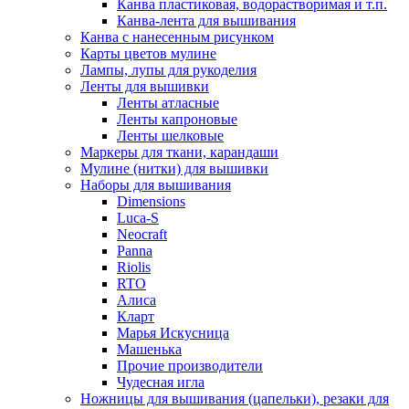
Канва пластиковая, водорастворимая и т.п.
Канва-лента для вышивания
Канва с нанесенным рисунком
Карты цветов мулине
Лампы, лупы для рукоделия
Ленты для вышивки
Ленты атласные
Ленты капроновые
Ленты шелковые
Маркеры для ткани, карандаши
Мулине (нитки) для вышивки
Наборы для вышивания
Dimensions
Luca-S
Neocraft
Panna
Riolis
RTO
Алиса
Кларт
Марья Искусница
Машенька
Прочие производители
Чудесная игла
Ножницы для вышивания (цапельки), резаки для