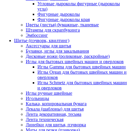
Угловые дыроколы фигурные (дыроколы
угла)
Фигурные дыроколы
Фигурные дыроколы края
Цветы (листья) бумажные, тканевые
Штампы для скрапбукинга
Эмбоссинг
Шитье (пэчворк, квилтинг)
Аксессуары для шитья
Булавки, иглы для закалывания
Дисковые ножи (роликовые, раскройные)
Иглы для бытовых швейных машин и оверлоков
Иглы Gamma для бытовых швейных машин
Иглы Organ для бытовых швейных машин и
оверлоков
Иглы Schmetz для бытовых швейных машин
и оверлоков
Иглы ручные швейные
Игольницы
Калька, копировальная бумага
Лекала (шаблоны) для шитья
Лента декоративная, тесьма
Лента техническая
Линейки для шитья, пэчворка
Маты для резки (пэчворка)