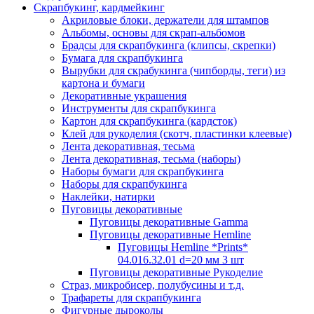
Скрапбукинг, кардмейкинг
Акриловые блоки, держатели для штампов
Альбомы, основы для скрап-альбомов
Брадсы для скрапбукинга (клипсы, скрепки)
Бумага для скрапбукинга
Вырубки для скрабукинга (чипборды, теги) из
картона и бумаги
Декоративные украшения
Инструменты для скрапбукинга
Картон для скрапбукинга (кардсток)
Клей для рукоделия (скотч, пластинки клеевые)
Лента декоративная, тесьма
Лента декоративная, тесьма (наборы)
Наборы бумаги для скрапбукинга
Наборы для скрапбукинга
Наклейки, натирки
Пуговицы декоративные
Пуговицы декоративные Gamma
Пуговицы декоративные Hemline
Пуговицы Hemline *Prints*
04.016.32.01 d=20 мм 3 шт
Пуговицы декоративные Рукоделие
Страз, микробисер, полубусины и т.д.
Трафареты для скрапбукинга
Фигурные дыроколы