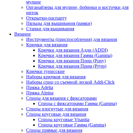
мулине
Органайзеры для мулине, бобинки и косточки для
ниток
Открытки-паспарту
Пяльцы для вышивания (рамки)
Станки для вышивания
Вязание
Инструменты (приспособления) для вязания
Крючки для вязания
Крючки для вязания Адди (ADDI)
Крючки для вязания Гамма (Gamma)
Крючки для вязания Пони (Pony)
Крючки для вязания Прим (Prym)
Крючки тунисские
Наборы крючков для вязания
Наборы спиц со съемной леской Addi-Click
Пряжа Adelia
Пряжа Alpina
Спицы для вязания с фиксаторами
Спицы с фиксаторами Гамма (Gamma)
Спицы изогнутые для вязания
Спицы круговые для вязания
Спицы круговые Visantia
Спицы круговые Гамма (Gamma)
Спицы прямые для вязания