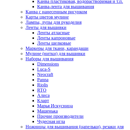
Канва пластиковая, водорастворимая и т.п.
Канва-лента для вышивания
Канва с нанесенным рисунком
Карты цветов мулине
Лампы, лупы для рукоделия
Ленты для вышивки
Ленты атласные
Ленты капроновые
Ленты шелковые
Маркеры для ткани, карандаши
Мулине (нитки) для вышивки
Наборы для вышивания
Dimensions
Luca-S
Neocraft
Panna
Riolis
RTO
Алиса
Кларт
Марья Искусница
Машенька
Прочие производители
Чудесная игла
Ножницы для вышивания (цапельки), резаки для