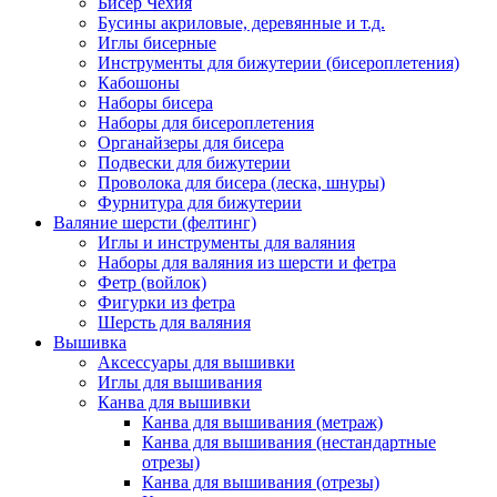
Бисер Чехия
Бусины акриловые, деревянные и т.д.
Иглы бисерные
Инструменты для бижутерии (бисероплетения)
Кабошоны
Наборы бисера
Наборы для бисероплетения
Органайзеры для бисера
Подвески для бижутерии
Проволока для бисера (леска, шнуры)
Фурнитура для бижутерии
Валяние шерсти (фелтинг)
Иглы и инструменты для валяния
Наборы для валяния из шерсти и фетра
Фетр (войлок)
Фигурки из фетра
Шерсть для валяния
Вышивка
Аксессуары для вышивки
Иглы для вышивания
Канва для вышивки
Канва для вышивания (метраж)
Канва для вышивания (нестандартные
отрезы)
Канва для вышивания (отрезы)