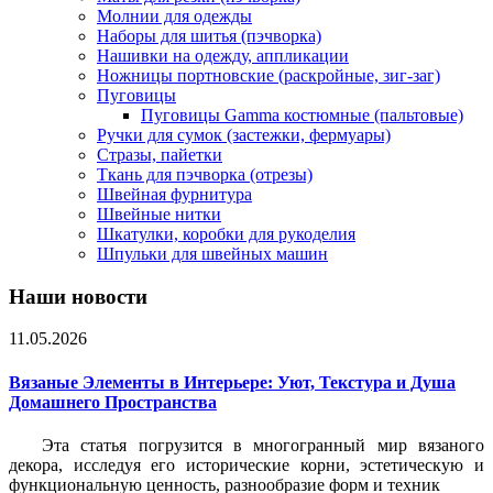
Молнии для одежды
Наборы для шитья (пэчворка)
Нашивки на одежду, аппликации
Ножницы портновские (раскройные, зиг-заг)
Пуговицы
Пуговицы Gamma костюмные (пальтовые)
Ручки для сумок (застежки, фермуары)
Стразы, пайетки
Ткань для пэчворка (отрезы)
Швейная фурнитура
Швейные нитки
Шкатулки, коробки для рукоделия
Шпульки для швейных машин
Наши новости
11.05.2026
Вязаные Элементы в Интерьере: Уют, Текстура и Душа
Домашнего Пространства
Эта статья погрузится в многогранный мир вязаного
декора, исследуя его исторические корни, эстетическую и
функциональную ценность, разнообразие форм и техник