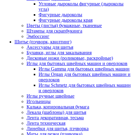
Угловые дыроколы фигурные (дыроколы
угла)
Фигурные дыроколы
Фигурные дыроколы края
Цветы (листья) бумажные, тканевые
Штампы для скрапбукинга
Эмбоссинг
Шитье (пэчворк, квилтинг)
Аксессуары для шитья
Булавки, иглы для закалывания
Дисковые ножи (роликовые, раскройные)
Иглы для бытовых швейных машин и оверлоков
Иглы Gamma для бытовых швейных машин
Иглы Organ для бытовых швейных машин и
оверлоков
Иглы Schmetz для бытовых швейных машин
и оверлоков
Иглы ручные швейные
Игольницы
Калька, копировальная бумага
Лекала (шаблоны) для шитья
Лента декоративная, тесьма
Лента техническая
Линейки для шитья, пэчворка
Маты для резки (пэчворка)