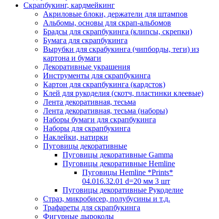
Скрапбукинг, кардмейкинг
Акриловые блоки, держатели для штампов
Альбомы, основы для скрап-альбомов
Брадсы для скрапбукинга (клипсы, скрепки)
Бумага для скрапбукинга
Вырубки для скрабукинга (чипборды, теги) из
картона и бумаги
Декоративные украшения
Инструменты для скрапбукинга
Картон для скрапбукинга (кардсток)
Клей для рукоделия (скотч, пластинки клеевые)
Лента декоративная, тесьма
Лента декоративная, тесьма (наборы)
Наборы бумаги для скрапбукинга
Наборы для скрапбукинга
Наклейки, натирки
Пуговицы декоративные
Пуговицы декоративные Gamma
Пуговицы декоративные Hemline
Пуговицы Hemline *Prints*
04.016.32.01 d=20 мм 3 шт
Пуговицы декоративные Рукоделие
Страз, микробисер, полубусины и т.д.
Трафареты для скрапбукинга
Фигурные дыроколы