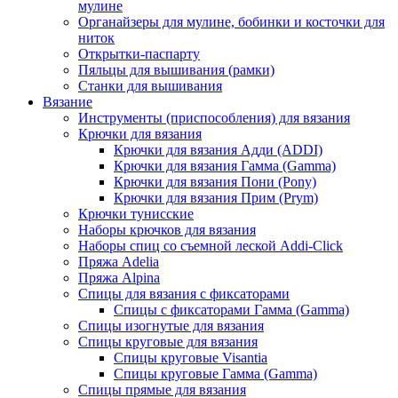
мулине
Органайзеры для мулине, бобинки и косточки для
ниток
Открытки-паспарту
Пяльцы для вышивания (рамки)
Станки для вышивания
Вязание
Инструменты (приспособления) для вязания
Крючки для вязания
Крючки для вязания Адди (ADDI)
Крючки для вязания Гамма (Gamma)
Крючки для вязания Пони (Pony)
Крючки для вязания Прим (Prym)
Крючки тунисские
Наборы крючков для вязания
Наборы спиц со съемной леской Addi-Click
Пряжа Adelia
Пряжа Alpina
Спицы для вязания с фиксаторами
Спицы с фиксаторами Гамма (Gamma)
Спицы изогнутые для вязания
Спицы круговые для вязания
Спицы круговые Visantia
Спицы круговые Гамма (Gamma)
Спицы прямые для вязания