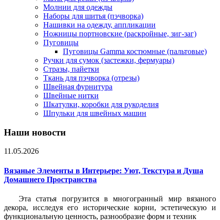
Молнии для одежды
Наборы для шитья (пэчворка)
Нашивки на одежду, аппликации
Ножницы портновские (раскройные, зиг-заг)
Пуговицы
Пуговицы Gamma костюмные (пальтовые)
Ручки для сумок (застежки, фермуары)
Стразы, пайетки
Ткань для пэчворка (отрезы)
Швейная фурнитура
Швейные нитки
Шкатулки, коробки для рукоделия
Шпульки для швейных машин
Наши новости
11.05.2026
Вязаные Элементы в Интерьере: Уют, Текстура и Душа
Домашнего Пространства
Эта статья погрузится в многогранный мир вязаного
декора, исследуя его исторические корни, эстетическую и
функциональную ценность, разнообразие форм и техник