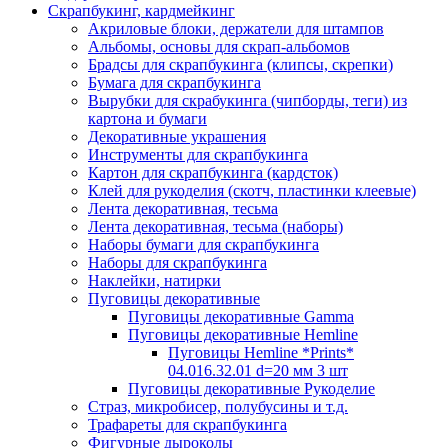
Скрапбукинг, кардмейкинг
Акриловые блоки, держатели для штампов
Альбомы, основы для скрап-альбомов
Брадсы для скрапбукинга (клипсы, скрепки)
Бумага для скрапбукинга
Вырубки для скрабукинга (чипборды, теги) из
картона и бумаги
Декоративные украшения
Инструменты для скрапбукинга
Картон для скрапбукинга (кардсток)
Клей для рукоделия (скотч, пластинки клеевые)
Лента декоративная, тесьма
Лента декоративная, тесьма (наборы)
Наборы бумаги для скрапбукинга
Наборы для скрапбукинга
Наклейки, натирки
Пуговицы декоративные
Пуговицы декоративные Gamma
Пуговицы декоративные Hemline
Пуговицы Hemline *Prints*
04.016.32.01 d=20 мм 3 шт
Пуговицы декоративные Рукоделие
Страз, микробисер, полубусины и т.д.
Трафареты для скрапбукинга
Фигурные дыроколы