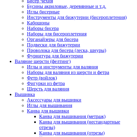
Бисер Чехия
Бусины акриловые, деревянные и т.д.
Иглы бисерные
Инструменты для бижутерии (бисероплетения)
Кабошоны
Наборы бисера
Наборы для бисероплетения
Органайзеры для бисера
Подвески для бижутерии
Проволока для бисера (леска, шнуры)
Фурнитура для бижутерии
Валяние шерсти (фелтинг)
Иглы и инструменты для валяния
Наборы для валяния из шерсти и фетра
Фетр (войлок)
Фигурки из фетра
Шерсть для валяния
Вышивка
Аксессуары для вышивки
Иглы для вышивания
Канва для вышивки
Канва для вышивания (метраж)
Канва для вышивания (нестандартные
отрезы)
Канва для вышивания (отрезы)