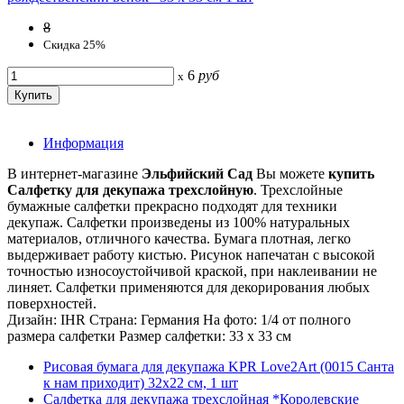
8
Скидка 25%
6
руб
x
Информация
В интернет-магазине
Эльфийский Сад
Вы можете
купить
Салфетку для декупажа трехслойную
. Трехслойные
бумажные салфетки прекрасно подходят для техники
декупаж. Салфетки произведены из 100% натуральных
материалов, отличного качества. Бумага плотная, легко
выдерживает работу кистью. Рисунок напечатан с высокой
точностью износоустойчивой краской, при наклеивании не
линяет. Салфетки применяются для декорирования любых
поверхностей.
Дизайн: IHR Страна: Германия На фото: 1/4 от полного
размера салфетки Размер салфетки: 33 х 33 см
Рисовая бумага для декупажа KPR Love2Art (0015 Санта
к нам приходит) 32х22 см, 1 шт
Салфетка для декупажа трехслойная *Королевские