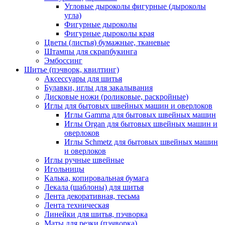
Угловые дыроколы фигурные (дыроколы
угла)
Фигурные дыроколы
Фигурные дыроколы края
Цветы (листья) бумажные, тканевые
Штампы для скрапбукинга
Эмбоссинг
Шитье (пэчворк, квилтинг)
Аксессуары для шитья
Булавки, иглы для закалывания
Дисковые ножи (роликовые, раскройные)
Иглы для бытовых швейных машин и оверлоков
Иглы Gamma для бытовых швейных машин
Иглы Organ для бытовых швейных машин и
оверлоков
Иглы Schmetz для бытовых швейных машин
и оверлоков
Иглы ручные швейные
Игольницы
Калька, копировальная бумага
Лекала (шаблоны) для шитья
Лента декоративная, тесьма
Лента техническая
Линейки для шитья, пэчворка
Маты для резки (пэчворка)