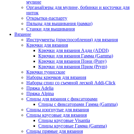
мулине
Органайзеры для мулине, бобинки и косточки для
ниток
Открытки-паспарту
Пяльцы для вышивания (рамки)
Станки для вышивания
Вязание
Инструменты (приспособления) для вязания
Крючки для вязания
Крючки для вязания Адди (ADDI)
Крючки для вязания Гамма (Gamma)
Крючки для вязания Пони (Pony)
Крючки для вязания Прим (Prym)
Крючки тунисские
Наборы крючков для вязания
Наборы спиц со съемной леской Addi-Click
Пряжа Adelia
Пряжа Alpina
Спицы для вязания с фиксаторами
Спицы с фиксаторами Гамма (Gamma)
Спицы изогнутые для вязания
Спицы круговые для вязания
Спицы круговые Visantia
Спицы круговые Гамма (Gamma)
Спицы прямые для вязания