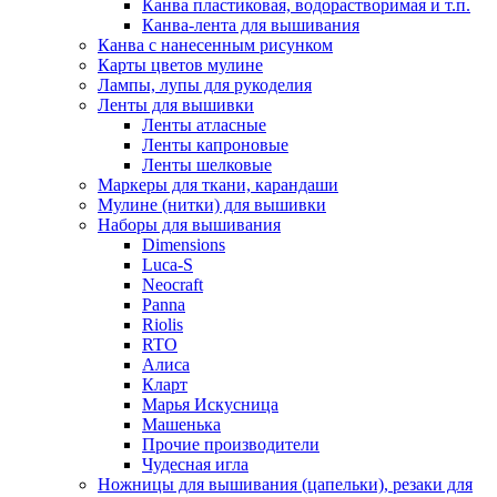
Канва пластиковая, водорастворимая и т.п.
Канва-лента для вышивания
Канва с нанесенным рисунком
Карты цветов мулине
Лампы, лупы для рукоделия
Ленты для вышивки
Ленты атласные
Ленты капроновые
Ленты шелковые
Маркеры для ткани, карандаши
Мулине (нитки) для вышивки
Наборы для вышивания
Dimensions
Luca-S
Neocraft
Panna
Riolis
RTO
Алиса
Кларт
Марья Искусница
Машенька
Прочие производители
Чудесная игла
Ножницы для вышивания (цапельки), резаки для