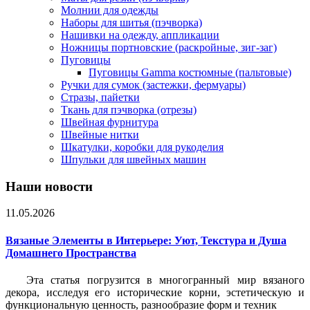
Молнии для одежды
Наборы для шитья (пэчворка)
Нашивки на одежду, аппликации
Ножницы портновские (раскройные, зиг-заг)
Пуговицы
Пуговицы Gamma костюмные (пальтовые)
Ручки для сумок (застежки, фермуары)
Стразы, пайетки
Ткань для пэчворка (отрезы)
Швейная фурнитура
Швейные нитки
Шкатулки, коробки для рукоделия
Шпульки для швейных машин
Наши новости
11.05.2026
Вязаные Элементы в Интерьере: Уют, Текстура и Душа
Домашнего Пространства
Эта статья погрузится в многогранный мир вязаного
декора, исследуя его исторические корни, эстетическую и
функциональную ценность, разнообразие форм и техник