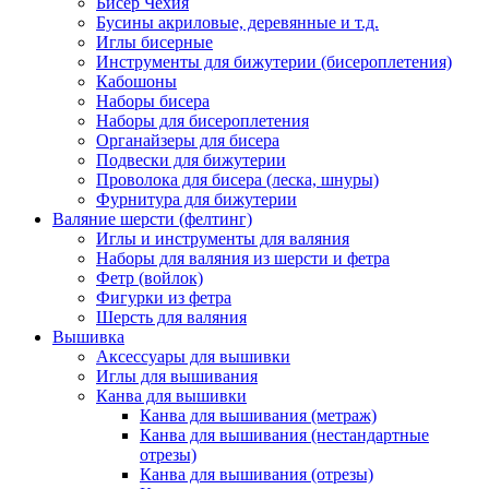
Бисер Чехия
Бусины акриловые, деревянные и т.д.
Иглы бисерные
Инструменты для бижутерии (бисероплетения)
Кабошоны
Наборы бисера
Наборы для бисероплетения
Органайзеры для бисера
Подвески для бижутерии
Проволока для бисера (леска, шнуры)
Фурнитура для бижутерии
Валяние шерсти (фелтинг)
Иглы и инструменты для валяния
Наборы для валяния из шерсти и фетра
Фетр (войлок)
Фигурки из фетра
Шерсть для валяния
Вышивка
Аксессуары для вышивки
Иглы для вышивания
Канва для вышивки
Канва для вышивания (метраж)
Канва для вышивания (нестандартные
отрезы)
Канва для вышивания (отрезы)