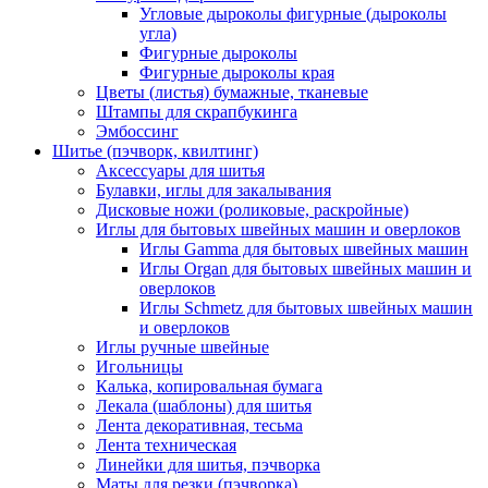
Угловые дыроколы фигурные (дыроколы
угла)
Фигурные дыроколы
Фигурные дыроколы края
Цветы (листья) бумажные, тканевые
Штампы для скрапбукинга
Эмбоссинг
Шитье (пэчворк, квилтинг)
Аксессуары для шитья
Булавки, иглы для закалывания
Дисковые ножи (роликовые, раскройные)
Иглы для бытовых швейных машин и оверлоков
Иглы Gamma для бытовых швейных машин
Иглы Organ для бытовых швейных машин и
оверлоков
Иглы Schmetz для бытовых швейных машин
и оверлоков
Иглы ручные швейные
Игольницы
Калька, копировальная бумага
Лекала (шаблоны) для шитья
Лента декоративная, тесьма
Лента техническая
Линейки для шитья, пэчворка
Маты для резки (пэчворка)