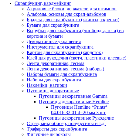
Скрапбукинг, кардмейкинг
Акриловые блоки, держатели для штампов
Альбомы, основы для скрап-альбомов
Брадсы для скрапбукинга (клипсы, скрепки)
Бумага для скрапбукинга
Вырубки для скрабукинга (чипборды, теги) из
картона и бумаги
Декоративные украшения
Инструменты для скрапбукинга
Картон для скрапбукинга (кардсток)
Клей для рукоделия (скотч, пластинки клеевые)
Лента декоративная, тесьма
Лента декоративная, тесьма (наборы)
Наборы бумаги для скрапбукинга
Наборы для скрапбукинга
Наклейки, натирки
Пуговицы декоративные
Пуговицы декоративные Gamma
Пуговицы декоративные Hemline
Пуговицы Hemline *Prints*
04.016.32.01 d=20 мм 3 шт
Пуговицы декоративные Рукоделие
Страз, микробисер, полубусины и т.д.
Трафареты для скрапбукинга
Фигурные дыроколы