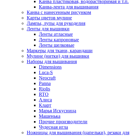
Канва пластиковая, водорастворимая и т.п.
Канва-лента для вышивания
Канва с нанесенным рисунком
Карты цветов мулине
Лампы, лупы для рукоделия
Ленты для вышивки
Ленты атласные
Ленты капроновые
Ленты шелковые
Маркеры для ткани, карандаши
Мулине (нитки) для вышивки
Наборы для вышивания
Dimensions
Luca-S
Neocraft
Panna
Riolis
RTO
Алиса
Кларт
Марья Искусница
Машенька
Прочие производители
Чудесная игла
Ножницы для вышивания (цапельки), резаки для