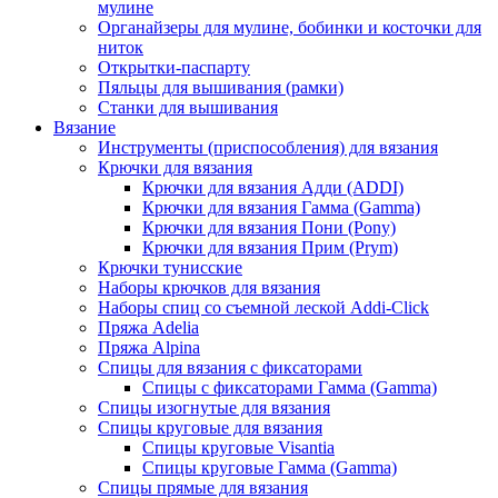
мулине
Органайзеры для мулине, бобинки и косточки для
ниток
Открытки-паспарту
Пяльцы для вышивания (рамки)
Станки для вышивания
Вязание
Инструменты (приспособления) для вязания
Крючки для вязания
Крючки для вязания Адди (ADDI)
Крючки для вязания Гамма (Gamma)
Крючки для вязания Пони (Pony)
Крючки для вязания Прим (Prym)
Крючки тунисские
Наборы крючков для вязания
Наборы спиц со съемной леской Addi-Click
Пряжа Adelia
Пряжа Alpina
Спицы для вязания с фиксаторами
Спицы с фиксаторами Гамма (Gamma)
Спицы изогнутые для вязания
Спицы круговые для вязания
Спицы круговые Visantia
Спицы круговые Гамма (Gamma)
Спицы прямые для вязания