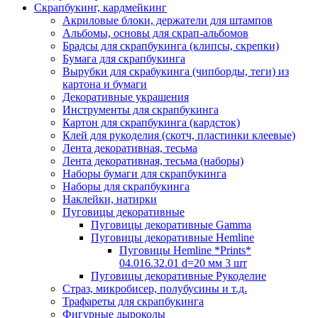
Скрапбукинг, кардмейкинг
Акриловые блоки, держатели для штампов
Альбомы, основы для скрап-альбомов
Брадсы для скрапбукинга (клипсы, скрепки)
Бумага для скрапбукинга
Вырубки для скрабукинга (чипборды, теги) из
картона и бумаги
Декоративные украшения
Инструменты для скрапбукинга
Картон для скрапбукинга (кардсток)
Клей для рукоделия (скотч, пластинки клеевые)
Лента декоративная, тесьма
Лента декоративная, тесьма (наборы)
Наборы бумаги для скрапбукинга
Наборы для скрапбукинга
Наклейки, натирки
Пуговицы декоративные
Пуговицы декоративные Gamma
Пуговицы декоративные Hemline
Пуговицы Hemline *Prints*
04.016.32.01 d=20 мм 3 шт
Пуговицы декоративные Рукоделие
Страз, микробисер, полубусины и т.д.
Трафареты для скрапбукинга
Фигурные дыроколы