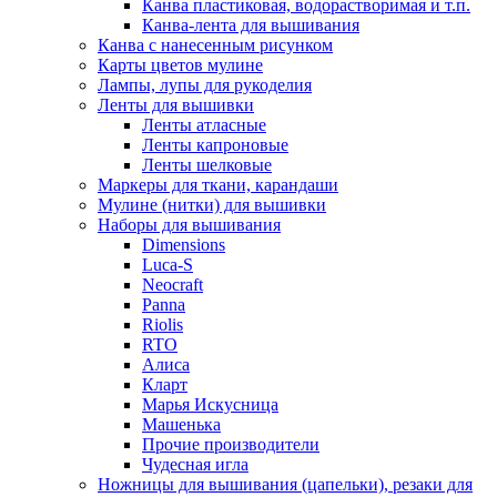
Канва пластиковая, водорастворимая и т.п.
Канва-лента для вышивания
Канва с нанесенным рисунком
Карты цветов мулине
Лампы, лупы для рукоделия
Ленты для вышивки
Ленты атласные
Ленты капроновые
Ленты шелковые
Маркеры для ткани, карандаши
Мулине (нитки) для вышивки
Наборы для вышивания
Dimensions
Luca-S
Neocraft
Panna
Riolis
RTO
Алиса
Кларт
Марья Искусница
Машенька
Прочие производители
Чудесная игла
Ножницы для вышивания (цапельки), резаки для