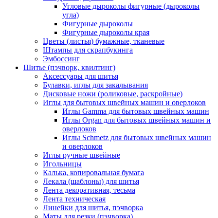
Угловые дыроколы фигурные (дыроколы
угла)
Фигурные дыроколы
Фигурные дыроколы края
Цветы (листья) бумажные, тканевые
Штампы для скрапбукинга
Эмбоссинг
Шитье (пэчворк, квилтинг)
Аксессуары для шитья
Булавки, иглы для закалывания
Дисковые ножи (роликовые, раскройные)
Иглы для бытовых швейных машин и оверлоков
Иглы Gamma для бытовых швейных машин
Иглы Organ для бытовых швейных машин и
оверлоков
Иглы Schmetz для бытовых швейных машин
и оверлоков
Иглы ручные швейные
Игольницы
Калька, копировальная бумага
Лекала (шаблоны) для шитья
Лента декоративная, тесьма
Лента техническая
Линейки для шитья, пэчворка
Маты для резки (пэчворка)