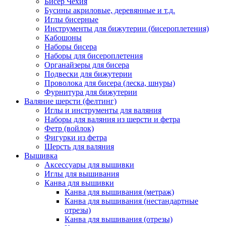
Бисер Чехия
Бусины акриловые, деревянные и т.д.
Иглы бисерные
Инструменты для бижутерии (бисероплетения)
Кабошоны
Наборы бисера
Наборы для бисероплетения
Органайзеры для бисера
Подвески для бижутерии
Проволока для бисера (леска, шнуры)
Фурнитура для бижутерии
Валяние шерсти (фелтинг)
Иглы и инструменты для валяния
Наборы для валяния из шерсти и фетра
Фетр (войлок)
Фигурки из фетра
Шерсть для валяния
Вышивка
Аксессуары для вышивки
Иглы для вышивания
Канва для вышивки
Канва для вышивания (метраж)
Канва для вышивания (нестандартные
отрезы)
Канва для вышивания (отрезы)