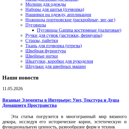
Молнии для одежды
Наборы для шитья (пэчворка)
Нашивки на одежду, аппликации
Ножницы портновские (раскройные, зиг-заг)
Пуговицы
Пуговицы Gamma костюмные (пальтовые)
Ручки для сумок (застежки, фермуары)
Стразы, пайетки
Ткань для пэчворка (отрезы)
Швейная фурнитура
Швейные нитки
Шкатулки, коробки для рукоделия
Шпульки для швейных машин
Наши новости
11.05.2026
Вязаные Элементы в Интерьере: Уют, Текстура и Душа
Домашнего Пространства
Эта статья погрузится в многогранный мир вязаного
декора, исследуя его исторические корни, эстетическую и
функциональную ценность, разнообразие форм и техник