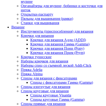
мулине
Органайзеры для мулине, бобинки и косточки для
ниток
Открытки-паспарту
Пяльцы для вышивания (рамки)
Станки для вышивания
Вязание
Инструменты (приспособления) для вязания
Крючки для вязания
Крючки для вязания Адди (ADDI)
Крючки для вязания Гамма (Gamma)
Крючки для вязания Пони (Pony)
Крючки для вязания Прим (Prym)
Крючки тунисские
Наборы крючков для вязания
Наборы спиц со съемной леской Addi-Click
Пряжа Adelia
Пряжа Alpina
Спицы для вязания с фиксаторами
Спицы с фиксаторами Гамма (Gamma)
Спицы изогнутые для вязания
Спицы круговые для вязания
Спицы круговые Visantia
Спицы круговые Гамма (Gamma)
Спицы прямые для вязания