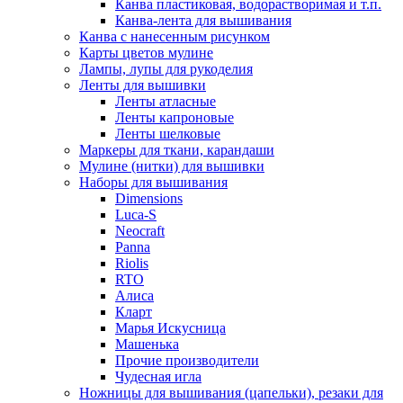
Канва пластиковая, водорастворимая и т.п.
Канва-лента для вышивания
Канва с нанесенным рисунком
Карты цветов мулине
Лампы, лупы для рукоделия
Ленты для вышивки
Ленты атласные
Ленты капроновые
Ленты шелковые
Маркеры для ткани, карандаши
Мулине (нитки) для вышивки
Наборы для вышивания
Dimensions
Luca-S
Neocraft
Panna
Riolis
RTO
Алиса
Кларт
Марья Искусница
Машенька
Прочие производители
Чудесная игла
Ножницы для вышивания (цапельки), резаки для