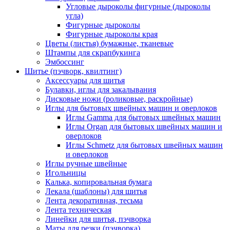
Угловые дыроколы фигурные (дыроколы
угла)
Фигурные дыроколы
Фигурные дыроколы края
Цветы (листья) бумажные, тканевые
Штампы для скрапбукинга
Эмбоссинг
Шитье (пэчворк, квилтинг)
Аксессуары для шитья
Булавки, иглы для закалывания
Дисковые ножи (роликовые, раскройные)
Иглы для бытовых швейных машин и оверлоков
Иглы Gamma для бытовых швейных машин
Иглы Organ для бытовых швейных машин и
оверлоков
Иглы Schmetz для бытовых швейных машин
и оверлоков
Иглы ручные швейные
Игольницы
Калька, копировальная бумага
Лекала (шаблоны) для шитья
Лента декоративная, тесьма
Лента техническая
Линейки для шитья, пэчворка
Маты для резки (пэчворка)