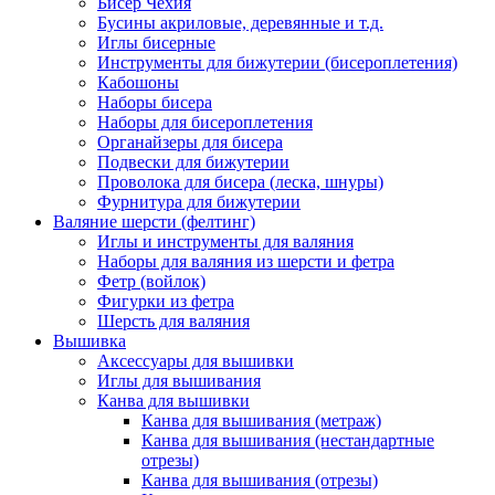
Бисер Чехия
Бусины акриловые, деревянные и т.д.
Иглы бисерные
Инструменты для бижутерии (бисероплетения)
Кабошоны
Наборы бисера
Наборы для бисероплетения
Органайзеры для бисера
Подвески для бижутерии
Проволока для бисера (леска, шнуры)
Фурнитура для бижутерии
Валяние шерсти (фелтинг)
Иглы и инструменты для валяния
Наборы для валяния из шерсти и фетра
Фетр (войлок)
Фигурки из фетра
Шерсть для валяния
Вышивка
Аксессуары для вышивки
Иглы для вышивания
Канва для вышивки
Канва для вышивания (метраж)
Канва для вышивания (нестандартные
отрезы)
Канва для вышивания (отрезы)