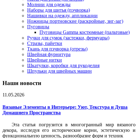
Молнии для одежды
Наборы для шитья (пэчворка)
Нашивки на одежду, аппликации
Ножницы портновские (раскройные, зиг-заг)
Пуговицы
Пуговицы Gamma костюмные (пальтовые)
Ручки для сумок (застежки, фермуары)
Стразы, пайетки
Ткань для пэчворка (отрезы)
Швейная фурнитура
Швейные нитки
Шкатулки, коробки для рукоделия
Шпульки для швейных машин
Наши новости
11.05.2026
Вязаные Элементы в Интерьере: Уют, Текстура и Душа
Домашнего Пространства
Эта статья погрузится в многогранный мир вязаного
декора, исследуя его исторические корни, эстетическую и
функциональную ценность, разнообразие форм и техник