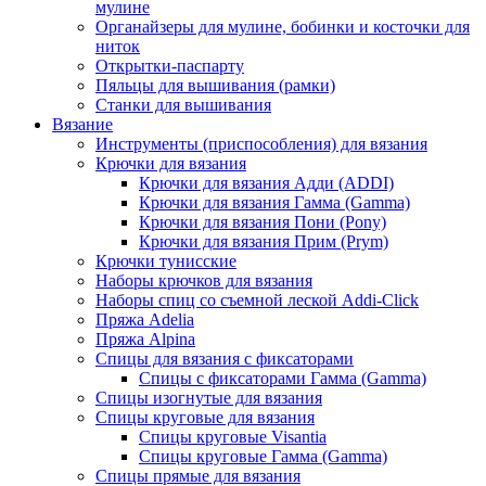
мулине
Органайзеры для мулине, бобинки и косточки для
ниток
Открытки-паспарту
Пяльцы для вышивания (рамки)
Станки для вышивания
Вязание
Инструменты (приспособления) для вязания
Крючки для вязания
Крючки для вязания Адди (ADDI)
Крючки для вязания Гамма (Gamma)
Крючки для вязания Пони (Pony)
Крючки для вязания Прим (Prym)
Крючки тунисские
Наборы крючков для вязания
Наборы спиц со съемной леской Addi-Click
Пряжа Adelia
Пряжа Alpina
Спицы для вязания с фиксаторами
Спицы с фиксаторами Гамма (Gamma)
Спицы изогнутые для вязания
Спицы круговые для вязания
Спицы круговые Visantia
Спицы круговые Гамма (Gamma)
Спицы прямые для вязания