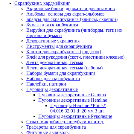
Скрапбукинг, кардмейкинг
Акриловые блоки, держатели для штампов
Альбомы, основы для скрап-альбомов
Брадсы для скрапбукинга (клипсы, скрепки)
Бумага для скрапбукинга
Вырубки для скрабукинга (чипборды, теги) из
картона и бумаги
Декоративные украшения
Инструменты для скрапбукинга
Картон для скрапбукинга (кардсток)
Клей для рукоделия (скотч, пластинки клеевые)
Лента декоративная, тесьма
Лента декоративная, тесьма (наборы)
Наборы бумаги для скрапбукинга
Наборы для скрапбукинга
Наклейки, натирки
Пуговицы декоративные
Пуговицы декоративные Gamma
Пуговицы декоративные Hemline
Пуговицы Hemline *Prints*
04.016.32.01 d=20 мм 3 шт
Пуговицы декоративные Рукоделие
Страз, микробисер, полубусины и т.д.
Трафареты для скрапбукинга
Фигурные дыроколы