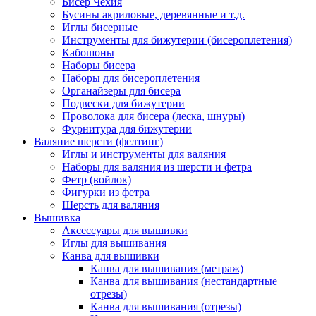
Бисер Чехия
Бусины акриловые, деревянные и т.д.
Иглы бисерные
Инструменты для бижутерии (бисероплетения)
Кабошоны
Наборы бисера
Наборы для бисероплетения
Органайзеры для бисера
Подвески для бижутерии
Проволока для бисера (леска, шнуры)
Фурнитура для бижутерии
Валяние шерсти (фелтинг)
Иглы и инструменты для валяния
Наборы для валяния из шерсти и фетра
Фетр (войлок)
Фигурки из фетра
Шерсть для валяния
Вышивка
Аксессуары для вышивки
Иглы для вышивания
Канва для вышивки
Канва для вышивания (метраж)
Канва для вышивания (нестандартные
отрезы)
Канва для вышивания (отрезы)