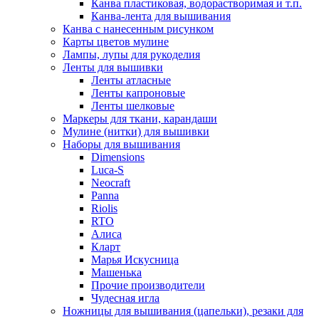
Канва пластиковая, водорастворимая и т.п.
Канва-лента для вышивания
Канва с нанесенным рисунком
Карты цветов мулине
Лампы, лупы для рукоделия
Ленты для вышивки
Ленты атласные
Ленты капроновые
Ленты шелковые
Маркеры для ткани, карандаши
Мулине (нитки) для вышивки
Наборы для вышивания
Dimensions
Luca-S
Neocraft
Panna
Riolis
RTO
Алиса
Кларт
Марья Искусница
Машенька
Прочие производители
Чудесная игла
Ножницы для вышивания (цапельки), резаки для