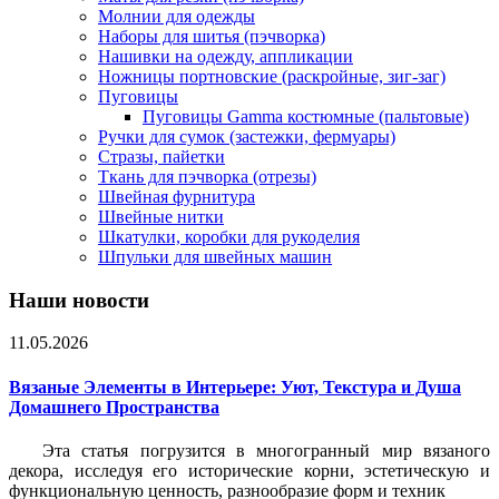
Молнии для одежды
Наборы для шитья (пэчворка)
Нашивки на одежду, аппликации
Ножницы портновские (раскройные, зиг-заг)
Пуговицы
Пуговицы Gamma костюмные (пальтовые)
Ручки для сумок (застежки, фермуары)
Стразы, пайетки
Ткань для пэчворка (отрезы)
Швейная фурнитура
Швейные нитки
Шкатулки, коробки для рукоделия
Шпульки для швейных машин
Наши новости
11.05.2026
Вязаные Элементы в Интерьере: Уют, Текстура и Душа
Домашнего Пространства
Эта статья погрузится в многогранный мир вязаного
декора, исследуя его исторические корни, эстетическую и
функциональную ценность, разнообразие форм и техник