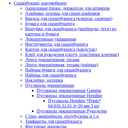
Скрапбукинг, кардмейкинг
Акриловые блоки, держатели для штампов
Альбомы, основы для скрап-альбомов
Брадсы для скрапбукинга (клипсы, скрепки)
Бумага для скрапбукинга
Вырубки для скрабукинга (чипборды, теги) из
картона и бумаги
Декоративные украшения
Инструменты для скрапбукинга
Картон для скрапбукинга (кардсток)
Клей для рукоделия (скотч, пластинки клеевые)
Лента декоративная, тесьма
Лента декоративная, тесьма (наборы)
Наборы бумаги для скрапбукинга
Наборы для скрапбукинга
Наклейки, натирки
Пуговицы декоративные
Пуговицы декоративные Gamma
Пуговицы декоративные Hemline
Пуговицы Hemline *Prints*
04.016.32.01 d=20 мм 3 шт
Пуговицы декоративные Рукоделие
Страз, микробисер, полубусины и т.д.
Трафареты для скрапбукинга
Фигурные дыроколы