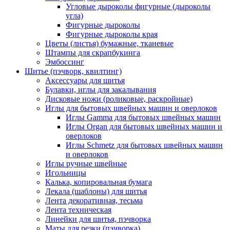
Угловые дыроколы фигурные (дыроколы
угла)
Фигурные дыроколы
Фигурные дыроколы края
Цветы (листья) бумажные, тканевые
Штампы для скрапбукинга
Эмбоссинг
Шитье (пэчворк, квилтинг)
Аксессуары для шитья
Булавки, иглы для закалывания
Дисковые ножи (роликовые, раскройные)
Иглы для бытовых швейных машин и оверлоков
Иглы Gamma для бытовых швейных машин
Иглы Organ для бытовых швейных машин и
оверлоков
Иглы Schmetz для бытовых швейных машин
и оверлоков
Иглы ручные швейные
Игольницы
Калька, копировальная бумага
Лекала (шаблоны) для шитья
Лента декоративная, тесьма
Лента техническая
Линейки для шитья, пэчворка
Маты для резки (пэчворка)