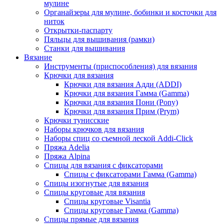
мулине
Органайзеры для мулине, бобинки и косточки для
ниток
Открытки-паспарту
Пяльцы для вышивания (рамки)
Станки для вышивания
Вязание
Инструменты (приспособления) для вязания
Крючки для вязания
Крючки для вязания Адди (ADDI)
Крючки для вязания Гамма (Gamma)
Крючки для вязания Пони (Pony)
Крючки для вязания Прим (Prym)
Крючки тунисские
Наборы крючков для вязания
Наборы спиц со съемной леской Addi-Click
Пряжа Adelia
Пряжа Alpina
Спицы для вязания с фиксаторами
Спицы с фиксаторами Гамма (Gamma)
Спицы изогнутые для вязания
Спицы круговые для вязания
Спицы круговые Visantia
Спицы круговые Гамма (Gamma)
Спицы прямые для вязания