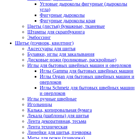
Угловые дыроколы фигурные (дыроколы
угла)
Фигурные дыроколы
Фигурные дыроколы края
Цветы (листья) бумажные, тканевые
Штампы для скрапбукинга
Эмбоссинг
Шитье (пэчворк, квилтинг)
Аксессуары для шитья
Булавки, иглы для закалывания
Дисковые ножи (роликовые, раскройные)
Иглы для бытовых швейных машин и оверлоков
Иглы Gamma для бытовых швейных машин
Иглы Organ для бытовых швейных машин и
оверлоков
Иглы Schmetz для бытовых швейных машин
и оверлоков
Иглы ручные швейные
Игольницы
Калька, копировальная бумага
Лекала (шаблоны) для шитья
Лента декоративная, тесьма
Лента техническая
Линейки для шитья, пэчворка
Маты для резки (пэчворка)