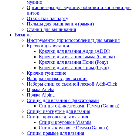
мулине
Органайзеры для мулине, бобинки и косточки для
ниток
Открытки-паспарту
Пяльцы для вышивания (рамки)
Станки для вышивания
Вязание
Инструменты (приспособления) для вязания
Крючки для вязания
Крючки для вязания Адди (ADDI)
Крючки для вязания Гамма (Gamma)
Крючки для вязания Пони (Pony)
Крючки для вязания Прим (Prym)
Крючки тунисские
Наборы крючков для вязания
Наборы спиц со съемной леской Addi-Click
Пряжа Adelia
Пряжа Alpina
Спицы для вязания с фиксаторами
Спицы с фиксаторами Гамма (Gamma)
Спицы изогнутые для вязания
Спицы круговые для вязания
Спицы круговые Visantia
Спицы круговые Гамма (Gamma)
Спицы прямые для вязания