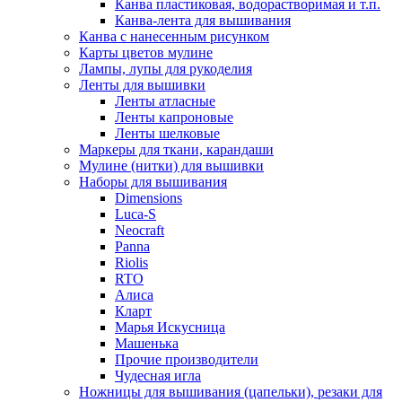
Канва пластиковая, водорастворимая и т.п.
Канва-лента для вышивания
Канва с нанесенным рисунком
Карты цветов мулине
Лампы, лупы для рукоделия
Ленты для вышивки
Ленты атласные
Ленты капроновые
Ленты шелковые
Маркеры для ткани, карандаши
Мулине (нитки) для вышивки
Наборы для вышивания
Dimensions
Luca-S
Neocraft
Panna
Riolis
RTO
Алиса
Кларт
Марья Искусница
Машенька
Прочие производители
Чудесная игла
Ножницы для вышивания (цапельки), резаки для