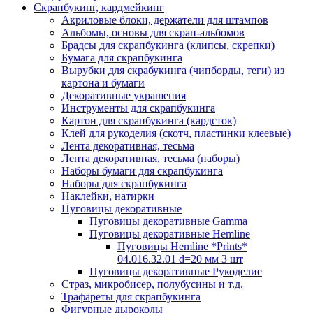
Скрапбукинг, кардмейкинг
Акриловые блоки, держатели для штампов
Альбомы, основы для скрап-альбомов
Брадсы для скрапбукинга (клипсы, скрепки)
Бумага для скрапбукинга
Вырубки для скрабукинга (чипборды, теги) из
картона и бумаги
Декоративные украшения
Инструменты для скрапбукинга
Картон для скрапбукинга (кардсток)
Клей для рукоделия (скотч, пластинки клеевые)
Лента декоративная, тесьма
Лента декоративная, тесьма (наборы)
Наборы бумаги для скрапбукинга
Наборы для скрапбукинга
Наклейки, натирки
Пуговицы декоративные
Пуговицы декоративные Gamma
Пуговицы декоративные Hemline
Пуговицы Hemline *Prints*
04.016.32.01 d=20 мм 3 шт
Пуговицы декоративные Рукоделие
Страз, микробисер, полубусины и т.д.
Трафареты для скрапбукинга
Фигурные дыроколы