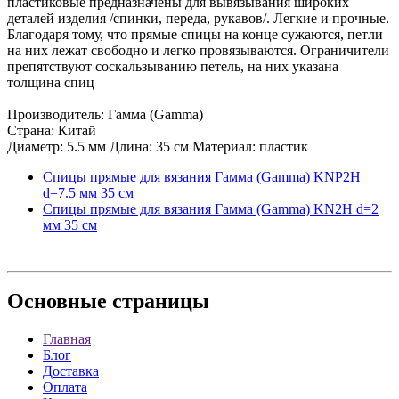
пластиковые предназначены для вывязывания широких
деталей изделия /спинки, переда, рукавов/. Легкие и прочные.
Благодаря тому, что прямые спицы на конце сужаются, петли
на них лежат свободно и легко провязываются. Ограничители
препятствуют соскальзыванию петель, на них указана
толщина спиц
Производитель: Гамма (Gamma)
Страна: Китай
Диаметр: 5.5 мм Длина: 35 см Материал: пластик
Спицы прямые для вязания Гамма (Gamma) KNP2H
d=7.5 мм 35 см
Спицы прямые для вязания Гамма (Gamma) KN2H d=2
мм 35 см
Основные
страницы
Главная
Блог
Доставка
Оплата