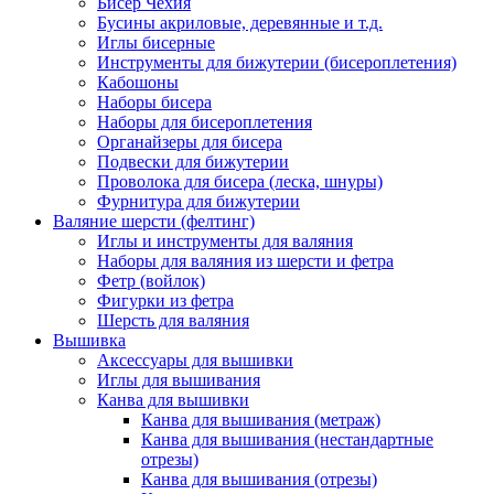
Бисер Чехия
Бусины акриловые, деревянные и т.д.
Иглы бисерные
Инструменты для бижутерии (бисероплетения)
Кабошоны
Наборы бисера
Наборы для бисероплетения
Органайзеры для бисера
Подвески для бижутерии
Проволока для бисера (леска, шнуры)
Фурнитура для бижутерии
Валяние шерсти (фелтинг)
Иглы и инструменты для валяния
Наборы для валяния из шерсти и фетра
Фетр (войлок)
Фигурки из фетра
Шерсть для валяния
Вышивка
Аксессуары для вышивки
Иглы для вышивания
Канва для вышивки
Канва для вышивания (метраж)
Канва для вышивания (нестандартные
отрезы)
Канва для вышивания (отрезы)