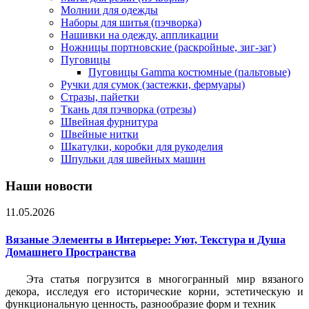
Молнии для одежды
Наборы для шитья (пэчворка)
Нашивки на одежду, аппликации
Ножницы портновские (раскройные, зиг-заг)
Пуговицы
Пуговицы Gamma костюмные (пальтовые)
Ручки для сумок (застежки, фермуары)
Стразы, пайетки
Ткань для пэчворка (отрезы)
Швейная фурнитура
Швейные нитки
Шкатулки, коробки для рукоделия
Шпульки для швейных машин
Наши новости
11.05.2026
Вязаные Элементы в Интерьере: Уют, Текстура и Душа
Домашнего Пространства
Эта статья погрузится в многогранный мир вязаного
декора, исследуя его исторические корни, эстетическую и
функциональную ценность, разнообразие форм и техник