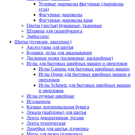
Угловые дыроколы фигурные (дыроколы
угла)
Фигурные дыроколы
Фигурные дыроколы края
Цветы (листья) бумажные, тканевые
Штампы для скрапбукинга
Эмбоссинг
Шитье (пэчворк, квилтинг)
Аксессуары для шитья
Булавки, иглы для закалывания
Дисковые ножи (роликовые, раскройные)
Иглы для бытовых швейных машин и оверлоков
Иглы Gamma для бытовых швейных машин
Иглы Organ для бытовых швейных машин и
оверлоков
Иглы Schmetz для бытовых швейных машин
и оверлоков
Иглы ручные швейные
Игольницы
Калька, копировальная бумага
Лекала (шаблоны) для шитья
Лента декоративная, тесьма
Лента техническая
Линейки для шитья, пэчворка
Маты для резки (пэчворка)