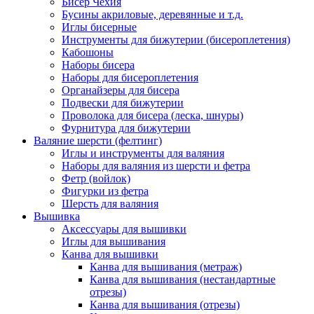
Бисер Чехия
Бусины акриловые, деревянные и т.д.
Иглы бисерные
Инструменты для бижутерии (бисероплетения)
Кабошоны
Наборы бисера
Наборы для бисероплетения
Органайзеры для бисера
Подвески для бижутерии
Проволока для бисера (леска, шнуры)
Фурнитура для бижутерии
Валяние шерсти (фелтинг)
Иглы и инструменты для валяния
Наборы для валяния из шерсти и фетра
Фетр (войлок)
Фигурки из фетра
Шерсть для валяния
Вышивка
Аксессуары для вышивки
Иглы для вышивания
Канва для вышивки
Канва для вышивания (метраж)
Канва для вышивания (нестандартные
отрезы)
Канва для вышивания (отрезы)