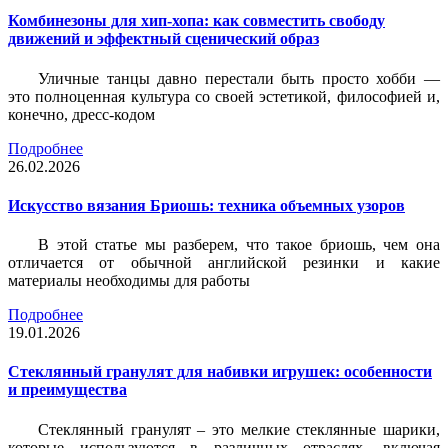
Комбинезоны для хип-хопа: как совместить свободу
движений и эффектный сценический образ
Уличные танцы давно перестали быть просто хобби —
это полноценная культура со своей эстетикой, философией и,
конечно, дресс-кодом
Подробнее
26.02.2026
Искусство вязания Бриошь: техника объемных узоров
В этой статье мы разберем, что такое бриошь, чем она
отличается от обычной английской резинки и какие
материалы необходимы для работы
Подробнее
19.01.2026
Стеклянный гранулят для набивки игрушек: особенности
и преимущества
Стеклянный гранулят – это мелкие стеклянные шарики,
которые используются в различных отраслях, включая