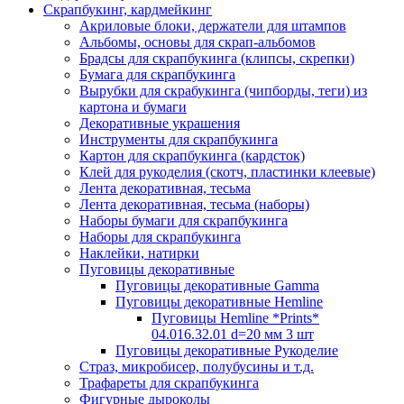
Скрапбукинг, кардмейкинг
Акриловые блоки, держатели для штампов
Альбомы, основы для скрап-альбомов
Брадсы для скрапбукинга (клипсы, скрепки)
Бумага для скрапбукинга
Вырубки для скрабукинга (чипборды, теги) из
картона и бумаги
Декоративные украшения
Инструменты для скрапбукинга
Картон для скрапбукинга (кардсток)
Клей для рукоделия (скотч, пластинки клеевые)
Лента декоративная, тесьма
Лента декоративная, тесьма (наборы)
Наборы бумаги для скрапбукинга
Наборы для скрапбукинга
Наклейки, натирки
Пуговицы декоративные
Пуговицы декоративные Gamma
Пуговицы декоративные Hemline
Пуговицы Hemline *Prints*
04.016.32.01 d=20 мм 3 шт
Пуговицы декоративные Рукоделие
Страз, микробисер, полубусины и т.д.
Трафареты для скрапбукинга
Фигурные дыроколы