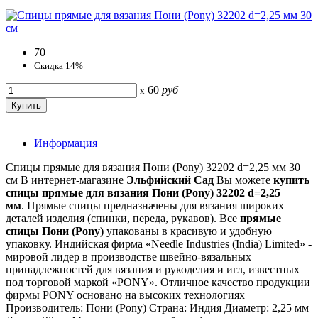
70
Скидка 14%
60
руб
x
Информация
Спицы прямые для вязания Пони (Pony) 32202 d=2,25 мм 30
см В интернет-магазине
Эльфийский Сад
Вы можете
купить
спицы прямые для вязания Пони (Pony) 32202 d=2,25
мм
. Прямые спицы предназначены для вязания широких
деталей изделия (спинки, переда, рукавов). Все
прямые
спицы
Пони (Pony)
упакованы в красивую и удобную
упаковку. Индийская фирма «Needle Industries (India) Limited» -
мировой лидер в производстве швейно-вязальных
принадлежностей для вязания и рукоделия и игл, известных
под торговой маркой «PONY». Отличное качество продукции
фирмы PONY основано на высоких технологиях
Производитель: Пони (Pony) Страна: Индия Диаметр: 2,25 мм