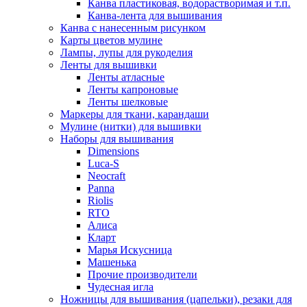
Канва пластиковая, водорастворимая и т.п.
Канва-лента для вышивания
Канва с нанесенным рисунком
Карты цветов мулине
Лампы, лупы для рукоделия
Ленты для вышивки
Ленты атласные
Ленты капроновые
Ленты шелковые
Маркеры для ткани, карандаши
Мулине (нитки) для вышивки
Наборы для вышивания
Dimensions
Luca-S
Neocraft
Panna
Riolis
RTO
Алиса
Кларт
Марья Искусница
Машенька
Прочие производители
Чудесная игла
Ножницы для вышивания (цапельки), резаки для