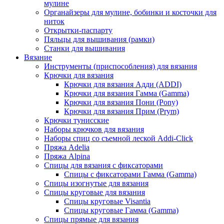
мулине
Органайзеры для мулине, бобинки и косточки для
ниток
Открытки-паспарту
Пяльцы для вышивания (рамки)
Станки для вышивания
Вязание
Инструменты (приспособления) для вязания
Крючки для вязания
Крючки для вязания Адди (ADDI)
Крючки для вязания Гамма (Gamma)
Крючки для вязания Пони (Pony)
Крючки для вязания Прим (Prym)
Крючки тунисские
Наборы крючков для вязания
Наборы спиц со съемной леской Addi-Click
Пряжа Adelia
Пряжа Alpina
Спицы для вязания с фиксаторами
Спицы с фиксаторами Гамма (Gamma)
Спицы изогнутые для вязания
Спицы круговые для вязания
Спицы круговые Visantia
Спицы круговые Гамма (Gamma)
Спицы прямые для вязания