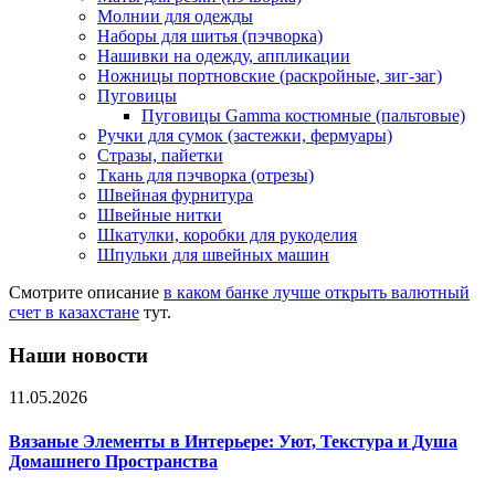
Молнии для одежды
Наборы для шитья (пэчворка)
Нашивки на одежду, аппликации
Ножницы портновские (раскройные, зиг-заг)
Пуговицы
Пуговицы Gamma костюмные (пальтовые)
Ручки для сумок (застежки, фермуары)
Стразы, пайетки
Ткань для пэчворка (отрезы)
Швейная фурнитура
Швейные нитки
Шкатулки, коробки для рукоделия
Шпульки для швейных машин
Смотрите описание
в каком банке лучше открыть валютный
счет в казахстане
тут.
Наши новости
11.05.2026
Вязаные Элементы в Интерьере: Уют, Текстура и Душа
Домашнего Пространства